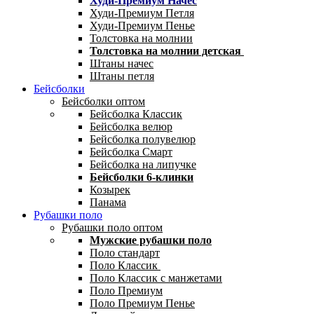
Худи-Премиум Начес
Худи-Премиум Петля
Худи-Премиум Пенье
Толстовка на молнии
Толстовка на молнии детская
Штаны начес
Штаны петля
Бейсболки
Бейсболки оптом
Бейсболка Классик
Бейсболка велюр
Бейсболка полувелюр
Бейсболка Смарт
Бейсболка на липучке
Бейсболки 6-клинки
Козырек
Панама
Рубашки поло
Рубашки поло оптом
Мужские рубашки поло
Поло стандарт
Поло Классик
Поло Классик с манжетами
Поло Премиум
Поло Премиум Пенье