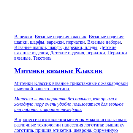
Варежки
,
Вязаные изделия классик
,
Вязаные изделия:
шапки, шарфы, варежки, перчатки
,
Вязаные наборы
,
Вязаные шапки, шарфы, варежки, пледы
,
Детские
вязаные изделия
,
Детские изделия
,
перчатки
,
Перчатки
вязаные
,
Текстиль
Митенки вязаные Классик
Митенки Классик вязаные трикотажные с жаккардовой
вывязкой вашего логотипа.
Митенки – это перчатки без пальцев, которыми в
холодную пору очень удобно пользоваться для звонков
или работы с экраном телефона.
В процессе изготовления митенок можно использовать
различные технологии нанесения логотипа: вышивку
логотипа, пришив этикетки, шеврона, фирменную