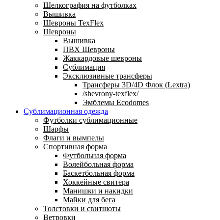
Шелкография на футболках
Вышивка
Шевроны TexFlex
Шевроны
Вышивка
ПВХ Шевроны
Жаккардовые шевроны
Сублимация
Эксклюзивные трансферы
Трансферы 3D/4D Флок (Lextra)
/shevrony-texflex/
Эмблемы Ecodomes
Сублимационная одежда
Футболки сублимационные
Шарфы
Флаги и вымпелы
Спортивная форма
Футбольная форма
Волейбольная форма
Баскетбольная форма
Хоккейные свитера
Манишки и накидки
Майки для бега
Толстовки и свитшоты
Ветровки