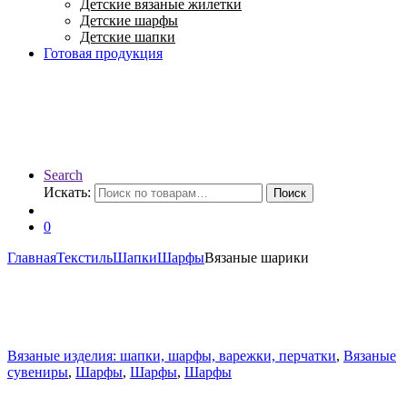
Детские вязаные жилетки
Детские шарфы
Детские шапки
Готовая продукция
Search
Искать:
Поиск
0
Главная
Текстиль
Шапки
Шарфы
Вязаные шарики
Вязаные изделия: шапки, шарфы, варежки, перчатки
,
Вязаные
сувениры
,
Шарфы
,
Шарфы
,
Шарфы