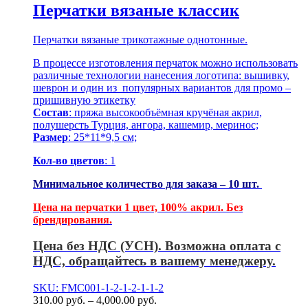
Перчатки вязаные классик
Перчатки вязаные трикотажные однотонные.
В процессе изготовления перчаток можно использовать
различные технологии нанесения логотипа: вышивку,
шеврон и один из популярных вариантов для промо –
пришивную этикетку
Состав
: пряжа высокообъёмная кручёная акрил,
полушерсть Турция, ангора, кашемир, меринос;
Размер
: 25*11*9,5 см;
Кол-во цветов
: 1
Минимальное количество для заказа – 10 шт.
Цена на перчатки 1 цвет, 100% акрил. Без
брендирования.
Цена без НДС (УСН). Возможна оплата с
НДС, обращайтесь в вашему менеджеру.
SKU: FMC001-1-2-1-2-1-1-2
310.00
р
уб.
–
4,000.00
р
уб.