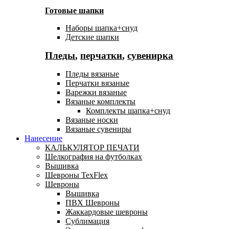
Готовые шапки
Наборы шапка+снуд
Детские шапки
Пледы
,
перчатки
,
сувенирка
Пледы вязаные
Перчатки вязаные
Варежки вязаные
Вязаные комплекты
Комплекты шапка+снуд
Вязаные носки
Вязаные сувениры
Нанесение
КАЛЬКУЛЯТОР ПЕЧАТИ
Шелкография на футболках
Вышивка
Шевроны TexFlex
Шевроны
Вышивка
ПВХ Шевроны
Жаккардовые шевроны
Сублимация