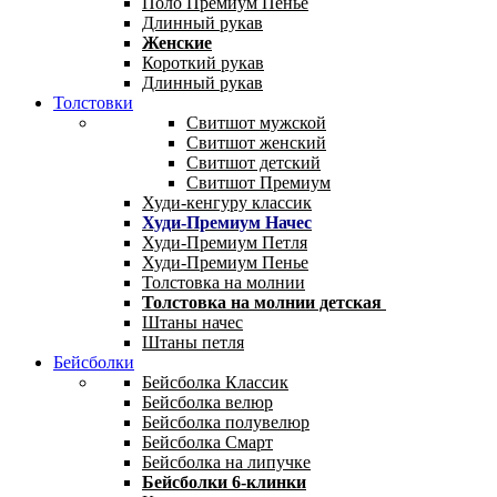
Поло Премиум Пенье
Длинный рукав
Женские
Короткий рукав
Длинный рукав
Толстовки
Свитшот мужской
Свитшот женский
Свитшот детский
Свитшот Премиум
Худи-кенгуру классик
Худи-Премиум Начес
Худи-Премиум Петля
Худи-Премиум Пенье
Толстовка на молнии
Толстовка на молнии детская
Штаны начес
Штаны петля
Бейсболки
Бейсболка Классик
Бейсболка велюр
Бейсболка полувелюр
Бейсболка Смарт
Бейсболка на липучке
Бейсболки 6-клинки