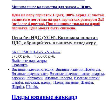
Минимальное количество для заказа – 10 шт.
Цена на пару перчаток 1 цвет, 100% акрил. С учетом
вышитого логотипа на двух перчатках размером 3х3
(не более 4 цветов). При вышивке только на одной
перчатке, цена может быть снижена.
Цена без НДС (УСН). Возможна оплата с
НДС, обращайтесь в вашему менеджеру.
SKU: FMC001-1-2-1-2-1-1-2-2
375.00
р
уб.
–
4,000.00
р
уб.
Выберите параметры
Сравнить
Вязаные изделия классик
,
Вязаные изделия Премиум
,
Вязаные изделия элит
,
Вязаные изделия: шапки, шарфы,
варежки, перчатки
,
Вязаные наборы
,
Вязаные шапки,
шарфы, варежки, пледы
,
Пледы вязаные
,
Шарфы
,
Шарфы
,
Шарфы
Пледы вязаные жаккард