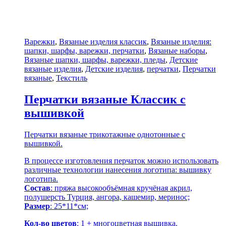
Варежки
,
Вязаные изделия классик
,
Вязаные изделия:
шапки, шарфы, варежки, перчатки
,
Вязаные наборы
,
Вязаные шапки, шарфы, варежки, пледы
,
Детские
вязаные изделия
,
Детские изделия
,
перчатки
,
Перчатки
вязаные
,
Текстиль
Перчатки вязаные Классик с
вышивкой
Перчатки вязаные трикотажные однотонные с
вышивкой.
В процессе изготовления перчаток можно использовать
различные технологии нанесения логотипа: вышивку
логотипа.
Состав
: пряжа высокообъёмная кручёная акрил,
полушерсть Турция, ангора, кашемир, меринос;
Размер
: 25*11*см;
Кол-во цветов
: 1 + многоцветная вышивка.