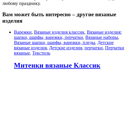
любому празднику.
Вам может быть интересно – другие вязаные
изделия
Варежки
,
Вязаные изделия классик
,
Вязаные изделия:
шапки, шарфы, варежки, перчатки
,
Вязаные наборы
,
Вязаные шапки, шарфы, варежки, пледы
,
Детские
вязаные изделия
,
Детские изделия
,
перчатки
,
Перчатки
вязаные
,
Текстиль
Митенки вязаные Классик