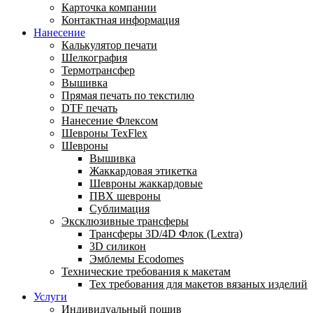
Карточка компании
Контактная информация
Нанесение
Калькулятор печати
Шелкография
Термотрансфер
Вышивка
Прямая печать по текстилю
DTF печать
Нанесение Флексом
Шевроны TexFlex
Шевроны
Вышивка
Жаккардовая этикетка
Шевроны жаккардовые
ПВХ шевроны
Сублимация
Эксклюзивные трансферы
Трансферы 3D/4D Флок (Lextra)
3D силикон
Эмблемы Ecodomes
Технические требования к макетам
Тех требования для макетов вязаных изделий
Услуги
Индивидуальный пошив