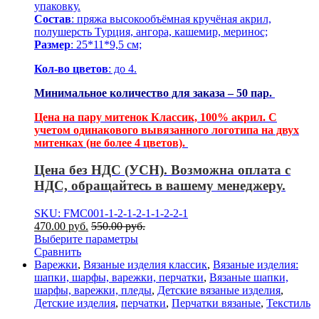
упаковку.
Состав
: пряжа высокообъёмная кручёная акрил,
полушерсть Турция, ангора, кашемир, меринос;
Размер
: 25*11*9,5 см;
Кол-во цветов
: до 4.
Минимальное количество для заказа – 50 пар.
Цена на пару митенок Классик, 100% акрил. С
учетом одинакового вывязанного логотипа на двух
митенках (не более 4 цветов).
Цена без НДС (УСН). Возможна оплата с
НДС, обращайтесь в вашему менеджеру.
SKU: FMC001-1-2-1-2-1-1-2-2-1
470.00
р
уб.
550.00
р
уб.
Выберите параметры
Сравнить
Варежки
,
Вязаные изделия классик
,
Вязаные изделия:
шапки, шарфы, варежки, перчатки
,
Вязаные шапки,
шарфы, варежки, пледы
,
Детские вязаные изделия
,
Детские изделия
,
перчатки
,
Перчатки вязаные
,
Текстиль