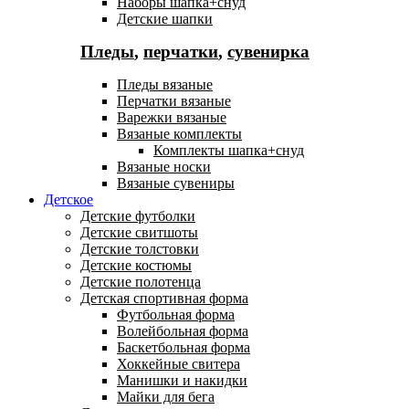
Наборы шапка+снуд
Детские шапки
Пледы
,
перчатки
,
сувенирка
Пледы вязаные
Перчатки вязаные
Варежки вязаные
Вязаные комплекты
Комплекты шапка+снуд
Вязаные носки
Вязаные сувениры
Детское
Детские футболки
Детские свитшоты
Детские толстовки
Детские костюмы
Детские полотенца
Детская спортивная форма
Футбольная форма
Волейбольная форма
Баскетбольная форма
Хоккейные свитера
Манишки и накидки
Майки для бега