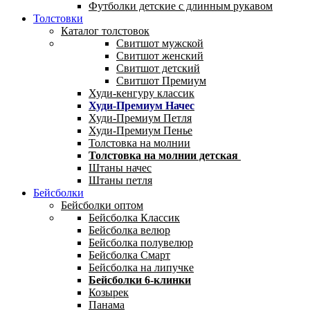
Футболки детские с длинным рукавом
Толстовки
Каталог толстовок
Свитшот мужской
Свитшот женский
Свитшот детский
Свитшот Премиум
Худи-кенгуру классик
Худи-Премиум Начес
Худи-Премиум Петля
Худи-Премиум Пенье
Толстовка на молнии
Толстовка на молнии детская
Штаны начес
Штаны петля
Бейсболки
Бейсболки оптом
Бейсболка Классик
Бейсболка велюр
Бейсболка полувелюр
Бейсболка Смарт
Бейсболка на липучке
Бейсболки 6-клинки
Козырек
Панама