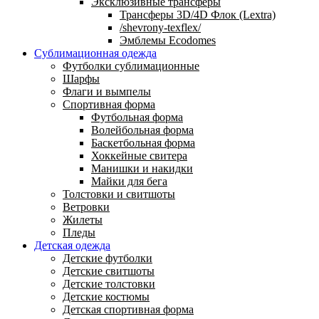
Эксклюзивные трансферы
Трансферы 3D/4D Флок (Lextra)
/shevrony-texflex/
Эмблемы Ecodomes
Сублимационная одежда
Футболки сублимационные
Шарфы
Флаги и вымпелы
Спортивная форма
Футбольная форма
Волейбольная форма
Баскетбольная форма
Хоккейные свитера
Манишки и накидки
Майки для бега
Толстовки и свитшоты
Ветровки
Жилеты
Пледы
Детская одежда
Детские футболки
Детские свитшоты
Детские толстовки
Детские костюмы
Детская спортивная форма