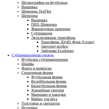
Шелкография на футболках
Вышивка
Шевроны TexFlex
Шевроны
Вышивка
ПВХ Шевроны
Жаккардовые шевроны
Сублимация
Эксклюзивные трансферы
Трансферы 3D/4D Флок (Lextra)
/shevrony-texflex/
Эмблемы Ecodomes
Сублимационная одежда
Футболки сублимационные
Шарфы
Флаги и вымпелы
Спортивная форма
Футбольная форма
Волейбольная форма
Баскетбольная форма
Хоккейные свитера
Манишки и накидки
Майки для бега
Толстовки и свитшоты
Ветровки