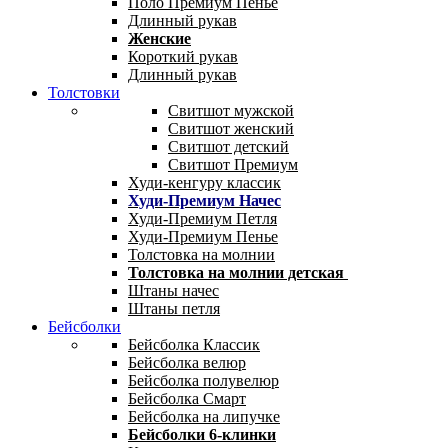
Поло Премиум Пенье
Длинный рукав
Женские
Короткий рукав
Длинный рукав
Толстовки
Свитшот мужской
Свитшот женский
Свитшот детский
Свитшот Премиум
Худи-кенгуру классик
Худи-Премиум Начес
Худи-Премиум Петля
Худи-Премиум Пенье
Толстовка на молнии
Толстовка на молнии детская
Штаны начес
Штаны петля
Бейсболки
Бейсболка Классик
Бейсболка велюр
Бейсболка полувелюр
Бейсболка Смарт
Бейсболка на липучке
Бейсболки 6-клинки