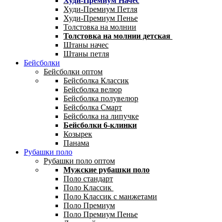
Худи-Премиум Начес
Худи-Премиум Петля
Худи-Премиум Пенье
Толстовка на молнии
Толстовка на молнии детская
Штаны начес
Штаны петля
Бейсболки
Бейсболки оптом
Бейсболка Классик
Бейсболка велюр
Бейсболка полувелюр
Бейсболка Смарт
Бейсболка на липучке
Бейсболки 6-клинки
Козырек
Панама
Рубашки поло
Рубашки поло оптом
Мужские рубашки поло
Поло стандарт
Поло Классик
Поло Классик с манжетами
Поло Премиум
Поло Премиум Пенье