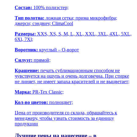
Состав:
100% полиэстер;
Тип полотна:
ложная сетка; прима микрофибра;
джерси; сэндвич; ClimaCool
Размеры:
XXS, XS, S, M, L, XL, XXL, 3XL, 4XL, 5XL,
6Xl, 7Xl;
Воротник:
круглый – О-ворот
Силуэт:
прямой;
Крашение:
печать сублимационным способом не
чувствуется на ощупь и очень долговечна. При стирке
не линяет, не имеет запаха красителей и не выцветает;
Марка:
PR-Tex Classic;
Кол-во цветов:
полноцвет;
Цена от производителя со склада, обращайтесь к
менеджеру, чтобы узнать стоимость за единицу
продукции
Лучшие цены на нанесение – в