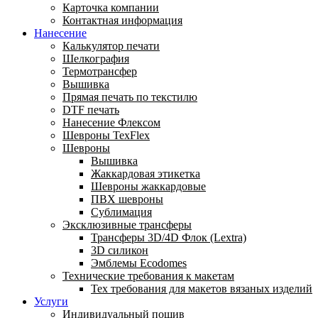
Карточка компании
Контактная информация
Нанесение
Калькулятор печати
Шелкография
Термотрансфер
Вышивка
Прямая печать по текстилю
DTF печать
Нанесение Флексом
Шевроны TexFlex
Шевроны
Вышивка
Жаккардовая этикетка
Шевроны жаккардовые
ПВХ шевроны
Сублимация
Эксклюзивные трансферы
Трансферы 3D/4D Флок (Lextra)
3D силикон
Эмблемы Ecodomes
Технические требования к макетам
Тех требования для макетов вязаных изделий
Услуги
Индивидуальный пошив