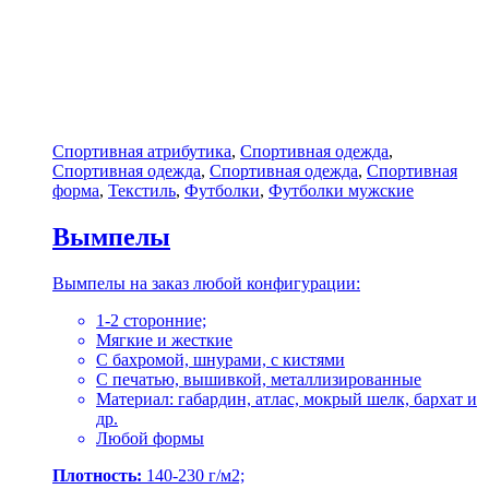
Спортивная атрибутика
,
Спортивная одежда
,
Спортивная одежда
,
Спортивная одежда
,
Спортивная
форма
,
Текстиль
,
Футболки
,
Футболки мужские
Вымпелы
Вымпелы на заказ любой конфигурации:
1-2 сторонние;
Мягкие и жесткие
С бахромой, шнурами, с кистями
С печатью, вышивкой, металлизированные
Материал: габардин, атлас, мокрый шелк, бархат и
др.
Любой формы
Плотность:
140-230 г/м2;