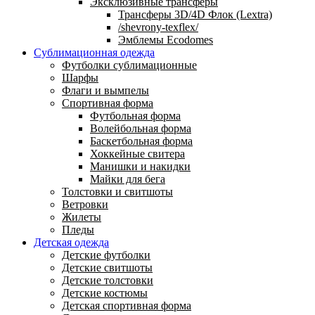
Эксклюзивные трансферы
Трансферы 3D/4D Флок (Lextra)
/shevrony-texflex/
Эмблемы Ecodomes
Сублимационная одежда
Футболки сублимационные
Шарфы
Флаги и вымпелы
Спортивная форма
Футбольная форма
Волейбольная форма
Баскетбольная форма
Хоккейные свитера
Манишки и накидки
Майки для бега
Толстовки и свитшоты
Ветровки
Жилеты
Пледы
Детская одежда
Детские футболки
Детские свитшоты
Детские толстовки
Детские костюмы
Детская спортивная форма