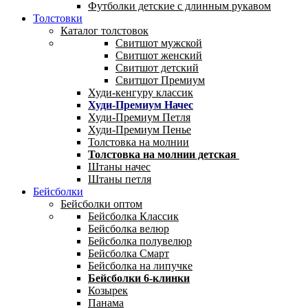
Футболки детские с длинным рукавом
Толстовки
Каталог толстовок
Свитшот мужской
Свитшот женский
Свитшот детский
Свитшот Премиум
Худи-кенгуру классик
Худи-Премиум Начес
Худи-Премиум Петля
Худи-Премиум Пенье
Толстовка на молнии
Толстовка на молнии детская
Штаны начес
Штаны петля
Бейсболки
Бейсболки оптом
Бейсболка Классик
Бейсболка велюр
Бейсболка полувелюр
Бейсболка Смарт
Бейсболка на липучке
Бейсболки 6-клинки
Козырек
Панама