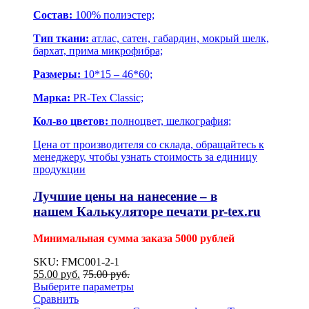
Состав:
100% полиэстер;
Тип ткани:
атлас, сатен, габардин, мокрый шелк,
бархат, прима микрофибра;
Размеры:
10*15 – 46*60;
Марка:
PR-Tex Classic;
Кол-во цветов:
полноцвет, шелкография;
Цена от производителя со склада, обращайтесь к
менеджеру, чтобы узнать стоимость за единицу
продукции
Лучшие цены на нанесение – в
нашем
Калькуляторе печати pr-tex.ru
Минимальная сумма заказа 5000 рублей
SKU: FMC001-2-1
55.00
р
уб.
75.00
р
уб.
Выберите параметры
Сравнить