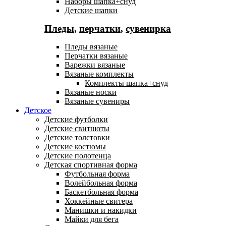
Наборы шапка+снуд
Детские шапки
Пледы
,
перчатки
,
сувенирка
Пледы вязаные
Перчатки вязаные
Варежки вязаные
Вязаные комплекты
Комплекты шапка+снуд
Вязаные носки
Вязаные сувениры
Детское
Детские футболки
Детские свитшоты
Детские толстовки
Детские костюмы
Детские полотенца
Детская спортивная форма
Футбольная форма
Волейбольная форма
Баскетбольная форма
Хоккейные свитера
Манишки и накидки
Майки для бега