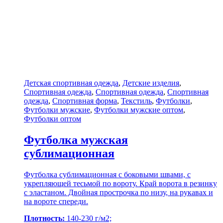
Детская спортивная одежда
,
Детские изделия
,
Спортивная одежда
,
Спортивная одежда
,
Спортивная
одежда
,
Спортивная форма
,
Текстиль
,
Футболки
,
Футболки мужские
,
Футболки мужские оптом
,
Футболки оптом
Футболка мужская
сублимационная
Футболка сублимационная с боковыми швами, с
укрепляющей тесьмой по вороту. Край ворота в резинку
с эластаном. Двойная прострочка по низу, на рукавах и
на вороте спереди.
Плотность:
140-230 г/м2;