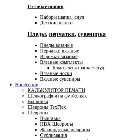
Готовые шапки
Наборы шапка+снуд
Детские шапки
Пледы
,
перчатки
,
сувенирка
Пледы вязаные
Перчатки вязаные
Варежки вязаные
Вязаные комплекты
Комплекты шапка+снуд
Вязаные носки
Вязаные сувениры
Нанесение
КАЛЬКУЛЯТОР ПЕЧАТИ
Шелкография на футболках
Вышивка
Шевроны TexFlex
Шевроны
Вышивка
ПВХ Шевроны
Жаккардовые шевроны
Сублимация