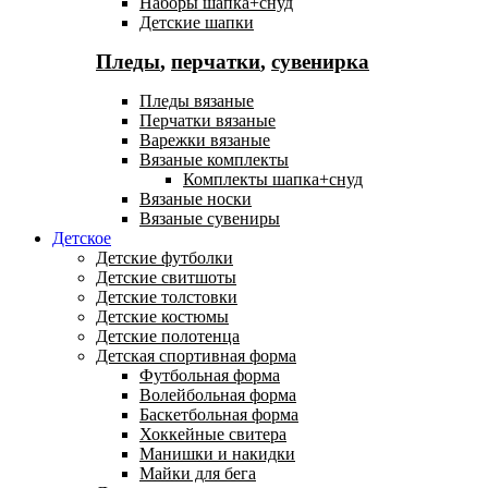
Наборы шапка+снуд
Детские шапки
Пледы
,
перчатки
,
сувенирка
Пледы вязаные
Перчатки вязаные
Варежки вязаные
Вязаные комплекты
Комплекты шапка+снуд
Вязаные носки
Вязаные сувениры
Детское
Детские футболки
Детские свитшоты
Детские толстовки
Детские костюмы
Детские полотенца
Детская спортивная форма
Футбольная форма
Волейбольная форма
Баскетбольная форма
Хоккейные свитера
Манишки и накидки
Майки для бега