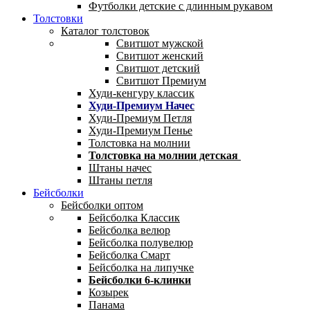
Футболки детские с длинным рукавом
Толстовки
Каталог толстовок
Свитшот мужской
Свитшот женский
Свитшот детский
Свитшот Премиум
Худи-кенгуру классик
Худи-Премиум Начес
Худи-Премиум Петля
Худи-Премиум Пенье
Толстовка на молнии
Толстовка на молнии детская
Штаны начес
Штаны петля
Бейсболки
Бейсболки оптом
Бейсболка Классик
Бейсболка велюр
Бейсболка полувелюр
Бейсболка Смарт
Бейсболка на липучке
Бейсболки 6-клинки
Козырек
Панама