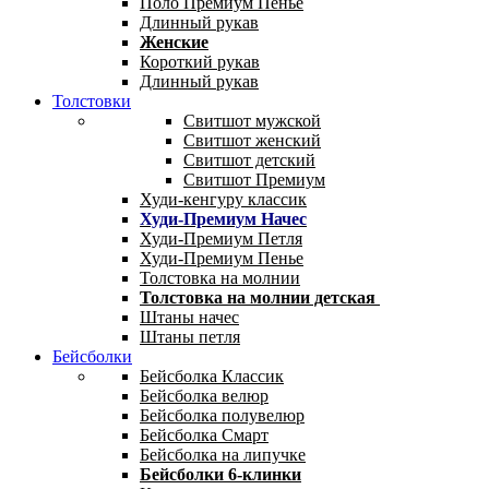
Поло Премиум Пенье
Длинный рукав
Женские
Короткий рукав
Длинный рукав
Толстовки
Свитшот мужской
Свитшот женский
Свитшот детский
Свитшот Премиум
Худи-кенгуру классик
Худи-Премиум Начес
Худи-Премиум Петля
Худи-Премиум Пенье
Толстовка на молнии
Толстовка на молнии детская
Штаны начес
Штаны петля
Бейсболки
Бейсболка Классик
Бейсболка велюр
Бейсболка полувелюр
Бейсболка Смарт
Бейсболка на липучке
Бейсболки 6-клинки