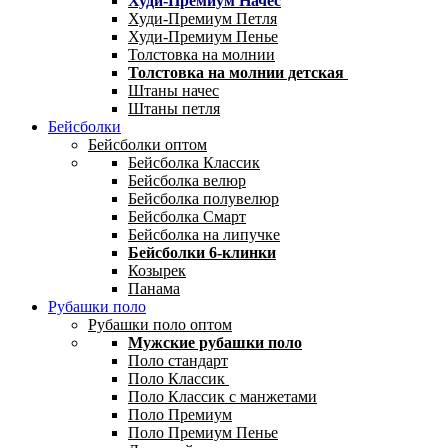
Худи-Премиум Начес
Худи-Премиум Петля
Худи-Премиум Пенье
Толстовка на молнии
Толстовка на молнии детская
Штаны начес
Штаны петля
Бейсболки
Бейсболки оптом
Бейсболка Классик
Бейсболка велюр
Бейсболка полувелюр
Бейсболка Смарт
Бейсболка на липучке
Бейсболки 6-клинки
Козырек
Панама
Рубашки поло
Рубашки поло оптом
Мужские рубашки поло
Поло стандарт
Поло Классик
Поло Классик с манжетами
Поло Премиум
Поло Премиум Пенье