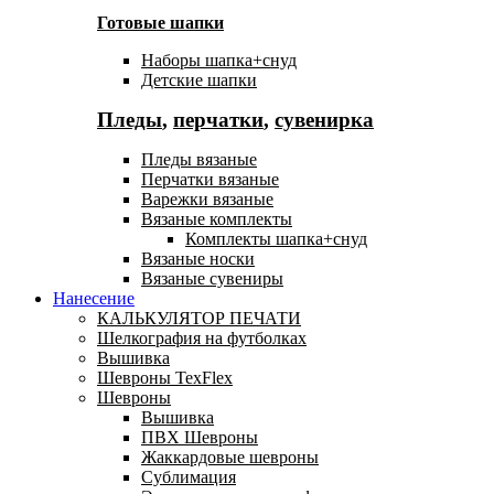
Готовые шапки
Наборы шапка+снуд
Детские шапки
Пледы
,
перчатки
,
сувенирка
Пледы вязаные
Перчатки вязаные
Варежки вязаные
Вязаные комплекты
Комплекты шапка+снуд
Вязаные носки
Вязаные сувениры
Нанесение
КАЛЬКУЛЯТОР ПЕЧАТИ
Шелкография на футболках
Вышивка
Шевроны TexFlex
Шевроны
Вышивка
ПВХ Шевроны
Жаккардовые шевроны
Сублимация