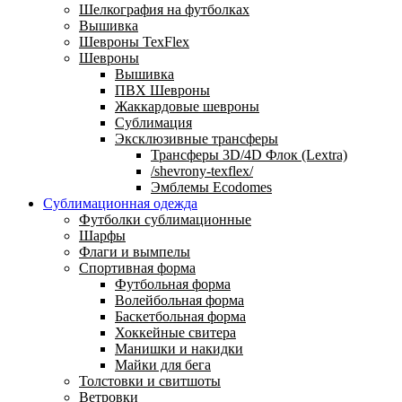
Шелкография на футболках
Вышивка
Шевроны TexFlex
Шевроны
Вышивка
ПВХ Шевроны
Жаккардовые шевроны
Сублимация
Эксклюзивные трансферы
Трансферы 3D/4D Флок (Lextra)
/shevrony-texflex/
Эмблемы Ecodomes
Сублимационная одежда
Футболки сублимационные
Шарфы
Флаги и вымпелы
Спортивная форма
Футбольная форма
Волейбольная форма
Баскетбольная форма
Хоккейные свитера
Манишки и накидки
Майки для бега
Толстовки и свитшоты
Ветровки