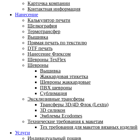
Карточка компании
Контактная информация
Нанесение
Калькулятор печати
Шелкография
Термотрансфер
Вышивка
Прямая печать по текстилю
DTF печать
Нанесение Флексом
Шевроны TexFlex
Шевроны
Вышивка
Жаккардовая этикетка
Шевроны жаккардовые
ПВХ шевроны
Сублимация
Эксклюзивные трансферы
Трансферы 3D/4D Флок (Lextra)
3D силикон
Эмблемы Ecodomes
Технические требования к макетам
Тех требования для макетов вязаных изделий
Услуги
Индивидуальный пошив