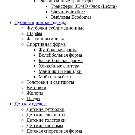
Эксклюзивные трансферы
Трансферы 3D/4D Флок (Lextra)
/shevrony-texflex/
Эмблемы Ecodomes
Сублимационная одежда
Футболки сублимационные
Шарфы
Флаги и вымпелы
Спортивная форма
Футбольная форма
Волейбольная форма
Баскетбольная форма
Хоккейные свитера
Манишки и накидки
Майки для бега
Толстовки и свитшоты
Ветровки
Жилеты
Пледы
Детская одежда
Детские футболки
Детские свитшоты
Детские толстовки
Детские костюмы
Детская спортивная форма