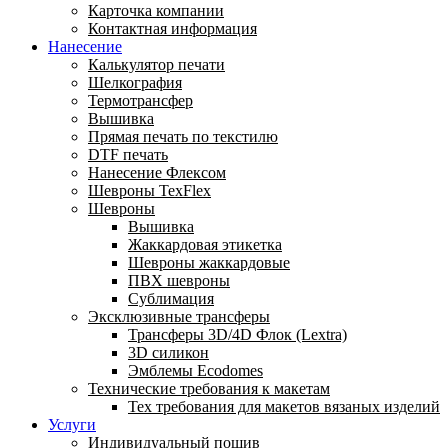
Карточка компании
Контактная информация
Нанесение
Калькулятор печати
Шелкография
Термотрансфер
Вышивка
Прямая печать по текстилю
DTF печать
Нанесение Флексом
Шевроны TexFlex
Шевроны
Вышивка
Жаккардовая этикетка
Шевроны жаккардовые
ПВХ шевроны
Сублимация
Эксклюзивные трансферы
Трансферы 3D/4D Флок (Lextra)
3D силикон
Эмблемы Ecodomes
Технические требования к макетам
Тех требования для макетов вязаных изделий
Услуги
Индивидуальный пошив