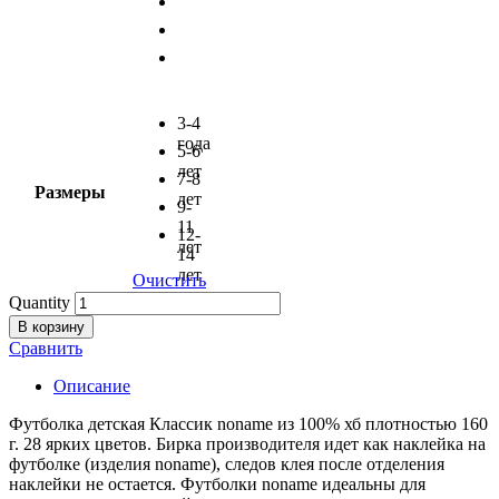
3-4
года
5-6
лет
7-8
Размеры
лет
9-
11
12-
лет
14
лет
Очистить
Quantity
В корзину
Сравнить
Описание
Футболка детская Классик noname из 100% хб плотностью 160
г. 28 ярких цветов. Бирка производителя идет как наклейка на
футболке (изделия noname), следов клея после отделения
наклейки не остается. Футболки noname идеальны для