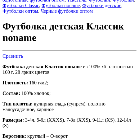
Футболки Classic
,
Футболки noname
,
Футболки детские
,
Футболки оптом
,
Черные футболки оптом
Футболка детская Классик
noname
Сравнить
Футболка детская Классик noname
из 100% хб плотностью
160 г. 28 ярких цветов
Плотность:
160 г/м2;
Состав:
100% хлопок;
Тип полотна:
кулирная гладь (супрем), полотно
малоусадочное, кардное
Размеры:
3-4л, 5-6л (XXXS), 7-8л (XXS), 9-11л (XS), 12-14л
(S)
Воротник:
круглый – О-ворот