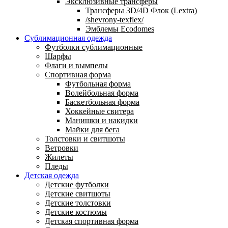
Эксклюзивные трансферы
Трансферы 3D/4D Флок (Lextra)
/shevrony-texflex/
Эмблемы Ecodomes
Сублимационная одежда
Футболки сублимационные
Шарфы
Флаги и вымпелы
Спортивная форма
Футбольная форма
Волейбольная форма
Баскетбольная форма
Хоккейные свитера
Манишки и накидки
Майки для бега
Толстовки и свитшоты
Ветровки
Жилеты
Пледы
Детская одежда
Детские футболки
Детские свитшоты
Детские толстовки
Детские костюмы
Детская спортивная форма