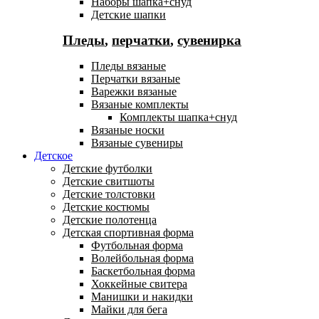
Наборы шапка+снуд
Детские шапки
Пледы
,
перчатки
,
сувенирка
Пледы вязаные
Перчатки вязаные
Варежки вязаные
Вязаные комплекты
Комплекты шапка+снуд
Вязаные носки
Вязаные сувениры
Детское
Детские футболки
Детские свитшоты
Детские толстовки
Детские костюмы
Детские полотенца
Детская спортивная форма
Футбольная форма
Волейбольная форма
Баскетбольная форма
Хоккейные свитера
Манишки и накидки
Майки для бега