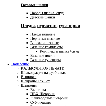
Готовые шапки
Наборы шапка+снуд
Детские шапки
Пледы
,
перчатки
,
сувенирка
Пледы вязаные
Перчатки вязаные
Варежки вязаные
Вязаные комплекты
Комплекты шапка+снуд
Вязаные носки
Вязаные сувениры
Нанесение
КАЛЬКУЛЯТОР ПЕЧАТИ
Шелкография на футболках
Вышивка
Шевроны TexFlex
Шевроны
Вышивка
ПВХ Шевроны
Жаккардовые шевроны
Сублимация