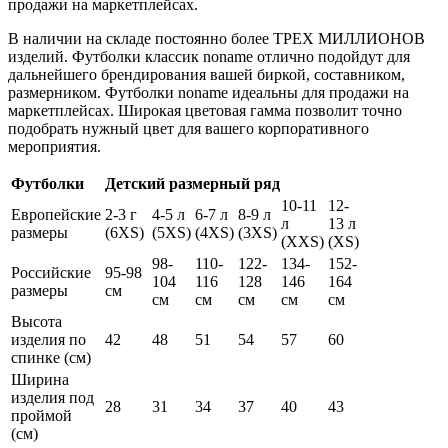
продажи на маркетплейсах.
В наличии на складе постоянно более ТРЕХ МИЛЛИОНОВ
изделий. Футболки классик noname отлично подойдут для
дальнейшего брендирования вашей биркой, составником,
размерником. Футболки noname идеальны для продажи на
маркетплейсах. Широкая цветовая гамма позволит точно
подобрать нужный цвет для вашего корпоративного
мероприятия.
Футболки
Детский размерный ряд
10-11
12-
Европейские
2-3 г
4-5 л
6-7 л
8-9 л
л
13 л
размеры
(6XS)
(5XS)
(4XS)
(3XS)
(XXS)
(XS)
98-
110-
122-
134-
152-
Российские
95-98
104
116
128
146
164
размеры
см
см
см
см
см
см
Высота
изделия по
42
48
51
54
57
60
спинке (см)
Ширина
изделия под
28
31
34
37
40
43
проймой
(см)