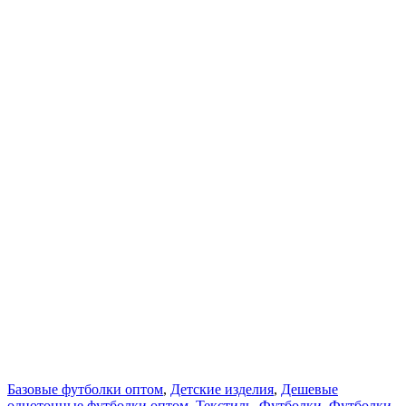
Базовые футболки оптом
,
Детские изделия
,
Дешевые
однотонные футболки оптом
,
Текстиль
,
Футболки
,
Футболки
,