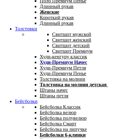
Поло Премиум Пенье
Длинный рукав
Женские
Короткий рукав
Длинный рукав
Толстовки
Свитшот мужской
Свитшот женский
Свитшот детский
Свитшот Премиум
Худи-кенгуру классик
Худи-Премиум Начес
Худи-Премиум Петля
Худи-Премиум Пенье
Толстовка на молнии
Толстовка на молнии детская
Штаны начес
Штаны петля
Бейсболки
Бейсболка Классик
Бейсболка велюр
Бейсболка полувелюр
Бейсболка Смарт
Бейсболка на липучке
Бейсболки 6-клинки