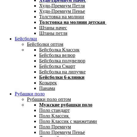
Худи-Премиум Начес
Худи-Премиум Петля
Худи-Премиум Пенье
Толстовка на молнии
Толстовка на молнии детская
Штаны начес
Штаны петля
Бейсболки
Бейсболки оптом
Бейсболка Классик
Бейсболка велюр
Бейсболка полувелюр
Бейсболка Смарт
Бейсболка на липучке
Бейсболки 6-клинки
Козырек
Панама
Рубашки поло
Рубашки поло оптом
Мужские рубашки поло
Поло стандарт
Поло Классик
Поло Классик с манжетами
Поло Премиум
Поло Премиум Пенье