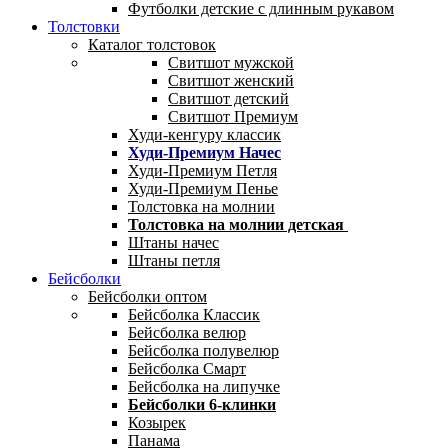
Футболки детские с длинным рукавом
Толстовки
Каталог толстовок
Свитшот мужской
Свитшот женский
Свитшот детский
Свитшот Премиум
Худи-кенгуру классик
Худи-Премиум Начес
Худи-Премиум Петля
Худи-Премиум Пенье
Толстовка на молнии
Толстовка на молнии детская
Штаны начес
Штаны петля
Бейсболки
Бейсболки оптом
Бейсболка Классик
Бейсболка велюр
Бейсболка полувелюр
Бейсболка Смарт
Бейсболка на липучке
Бейсболки 6-клинки
Козырек
Панама