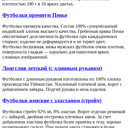
плотностью 180 г в 10 ярких цветах.
Футболки премиум Пенье
Футболки премиум качества. Состав 100% суперчёсанный
индийский хлопок высшего качества. Гребенная пряжа Пенье
обеспечивает долговечность футболки при каждодневных
стирках: изделие не деформируется и не теряет цвет.
Футболка бесшовная, вязка мужских футболок очень плотная,
поверхность гладкая — идеально для нанесения ярких
сложных изображений.
Лонгслив детский (с длинным рукавом)
Футболки с длинным рукавом изготовлены их 100% хлопка
производства Узбекистан. Усиленный плечевой шов, ворот с
добавлением лайкры. Подгиб рукава и низа изделия.
Футболки женские с эластаном (стрейч)
Футболки стрейч 92% хб, 8% эластан. Ворот отделан резинкой
с с лайкрой, двойная отстрочка плечевых швов. За счет
добавления эластана футболка более приятна к телу, хорошо
подчеркивает силуэт. При печати цвета становятся более