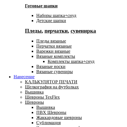
Готовые шапки
Наборы шапка+снуд
Детские шапки
Пледы
,
перчатки
,
сувенирка
Пледы вязаные
Перчатки вязаные
Варежки вязаные
Вязаные комплекты
Комплекты шапка+снуд
Вязаные носки
Вязаные сувениры
Нанесение
КАЛЬКУЛЯТОР ПЕЧАТИ
Шелкография на футболках
Вышивка
Шевроны TexFlex
Шевроны
Вышивка
ПВХ Шевроны
Жаккардовые шевроны
Сублимация