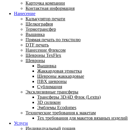
Карточка компании
Контактная информация
Нанесение
Калькулятор печати
Шелкография
Термотрансфер
Вышивка
Прямая печать по текстилю
DTF печать
Нанесение Флексом
Шевроны TexFlex
Шевроны
Вышивка
Жаккардовая этикетка
Шевроны жаккардовые
ПВХ шевроны
Сублимация
Эксклюзивные трансферы
Трансферы 3D/4D Флок (Lextra)
3D силикон
Эмблемы Ecodomes
Технические требования к макетам
Тех требования для макетов вязаных изделий
Услуги
Индивидуальный пошив