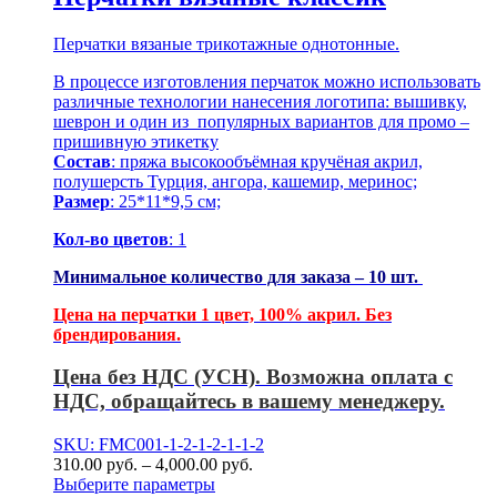
Перчатки вязаные трикотажные однотонные.
В процессе изготовления перчаток можно использовать
различные технологии нанесения логотипа: вышивку,
шеврон и один из популярных вариантов для промо –
пришивную этикетку
Состав
: пряжа высокообъёмная кручёная акрил,
полушерсть Турция, ангора, кашемир, меринос;
Размер
: 25*11*9,5 см;
Кол-во цветов
: 1
Минимальное количество для заказа – 10 шт.
Цена на перчатки 1 цвет, 100% акрил. Без
брендирования.
Цена без НДС (УСН). Возможна оплата с
НДС, обращайтесь в вашему менеджеру.
SKU: FMC001-1-2-1-2-1-1-2
310.00
р
уб.
–
4,000.00
р
уб.
Выберите параметры