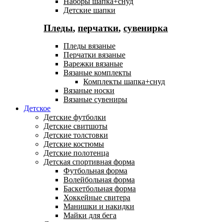
Наборы шапка+снуд
Детские шапки
Пледы
,
перчатки
,
сувенирка
Пледы вязаные
Перчатки вязаные
Варежки вязаные
Вязаные комплекты
Комплекты шапка+снуд
Вязаные носки
Вязаные сувениры
Детское
Детские футболки
Детские свитшоты
Детские толстовки
Детские костюмы
Детские полотенца
Детская спортивная форма
Футбольная форма
Волейбольная форма
Баскетбольная форма
Хоккейные свитера
Манишки и накидки
Майки для бега