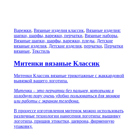
Варежки
,
Вязаные изделия классик
,
Вязаные изделия:
шапки, шарфы, варежки, перчатки
,
Вязаные наборы
,
Вязаные шапки, шарфы, варежки, пледы
,
Детские
вязаные изделия
,
Детские изделия
,
перчатки
,
Перчатки
вязаные
,
Текстиль
Митенки вязаные Классик
Митенки Классик вязаные трикотажные с жаккардовой
вывязкой вашего логотипа.
Митенки – это перчатки без пальцев, которыми в
холодную пору очень удобно пользоваться для звонков
или работы с экраном телефона.
В процессе изготовления митенок можно использовать
различные технологии нанесения логотипа: вышивку
логотипа, пришив этикетки, шеврона, фирменную
упаковку.