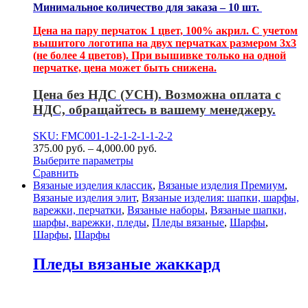
Минимальное количество для заказа – 10 шт.
Цена на пару перчаток 1 цвет, 100% акрил. С учетом
вышитого логотипа на двух перчатках размером 3х3
(не более 4 цветов). При вышивке только на одной
перчатке, цена может быть снижена.
Цена без НДС (УСН). Возможна оплата с
НДС, обращайтесь в вашему менеджеру.
SKU: FMC001-1-2-1-2-1-1-2-2
375.00
р
уб.
–
4,000.00
р
уб.
Выберите параметры
Сравнить
Вязаные изделия классик
,
Вязаные изделия Премиум
,
Вязаные изделия элит
,
Вязаные изделия: шапки, шарфы,
варежки, перчатки
,
Вязаные наборы
,
Вязаные шапки,
шарфы, варежки, пледы
,
Пледы вязаные
,
Шарфы
,
Шарфы
,
Шарфы
Пледы вязаные жаккард