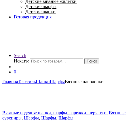
Детские вязаные жилетки
Детские шарфы
Детские шапки
Готовая продукция
Search
Искать:
Поиск
0
Главная
Текстиль
Шапки
Шарфы
Вязаные наволочки
Вязаные изделия: шапки, шарфы, варежки, перчатки
,
Вязаные
сувениры
,
Шарфы
,
Шарфы
,
Шарфы