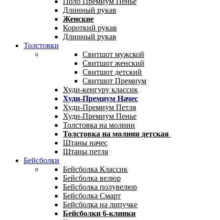
Поло Премиум Пенье
Длинный рукав
Женские
Короткий рукав
Длинный рукав
Толстовки
Свитшот мужской
Свитшот женский
Свитшот детский
Свитшот Премиум
Худи-кенгуру классик
Худи-Премиум Начес
Худи-Премиум Петля
Худи-Премиум Пенье
Толстовка на молнии
Толстовка на молнии детская
Штаны начес
Штаны петля
Бейсболки
Бейсболка Классик
Бейсболка велюр
Бейсболка полувелюр
Бейсболка Смарт
Бейсболка на липучке
Бейсболки 6-клинки