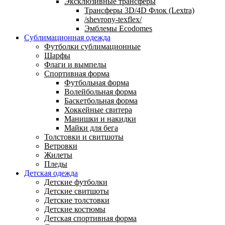
Эксклюзивные трансферы
Трансферы 3D/4D Флок (Lextra)
/shevrony-texflex/
Эмблемы Ecodomes
Сублимационная одежда
Футболки сублимационные
Шарфы
Флаги и вымпелы
Спортивная форма
Футбольная форма
Волейбольная форма
Баскетбольная форма
Хоккейные свитера
Манишки и накидки
Майки для бега
Толстовки и свитшоты
Ветровки
Жилеты
Пледы
Детская одежда
Детские футболки
Детские свитшоты
Детские толстовки
Детские костюмы
Детская спортивная форма