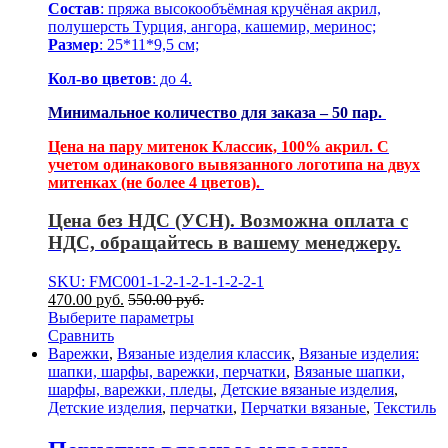
Состав
: пряжа высокообъёмная кручёная акрил,
полушерсть Турция, ангора, кашемир, меринос;
Размер
: 25*11*9,5 см;
Кол-во цветов
: до 4.
Минимальное количество для заказа – 50 пар.
Цена на пару митенок Классик, 100% акрил. С
учетом одинакового вывязанного логотипа на двух
митенках (не более 4 цветов).
Цена без НДС (УСН). Возможна оплата с
НДС, обращайтесь в вашему менеджеру.
SKU: FMC001-1-2-1-2-1-1-2-2-1
470.00
р
уб.
550.00
р
уб.
Выберите параметры
Сравнить
Варежки
,
Вязаные изделия классик
,
Вязаные изделия:
шапки, шарфы, варежки, перчатки
,
Вязаные шапки,
шарфы, варежки, пледы
,
Детские вязаные изделия
,
Детские изделия
,
перчатки
,
Перчатки вязаные
,
Текстиль