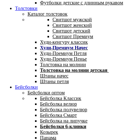
Футболки детские с длинным рукавом
Толстовки
Каталог толстовок
Свитшот мужской
Свитшот женский
Свитшот детский
Свитшот Премиум
Худи-кенгуру классик
Худи-Премиум Начес
Худи-Премиум Петля
Худи-Премиум Пенье
Толстовка на молнии
Толстовка на молнии детская
Штаны начес
Штаны петля
Бейсболки
Бейсболки оптом
Бейсболка Классик
Бейсболка велюр
Бейсболка полувелюр
Бейсболка Смарт
Бейсболка на липучке
Бейсболки 6-клинки
Козырек
Панама