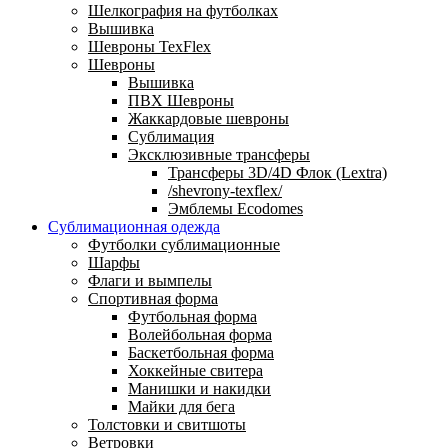
Шелкография на футболках
Вышивка
Шевроны TexFlex
Шевроны
Вышивка
ПВХ Шевроны
Жаккардовые шевроны
Сублимация
Эксклюзивные трансферы
Трансферы 3D/4D Флок (Lextra)
/shevrony-texflex/
Эмблемы Ecodomes
Сублимационная одежда
Футболки сублимационные
Шарфы
Флаги и вымпелы
Спортивная форма
Футбольная форма
Волейбольная форма
Баскетбольная форма
Хоккейные свитера
Манишки и накидки
Майки для бега
Толстовки и свитшоты
Ветровки