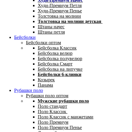
Худи-Премиум Начес
Худи-Премиум Петля
Худи-Премиум Пенье
Толстовка на молнии
Толстовка на молнии детская
Штаны начес
Штаны петля
Бейсболки
Бейсболки оптом
Бейсболка Классик
Бейсболка велюр
Бейсболка полувелюр
Бейсболка Смарт
Бейсболка на липучке
Бейсболки 6-клинки
Козырек
Панама
Рубашки поло
Рубашки поло оптом
Мужские рубашки поло
Поло стандарт
Поло Классик
Поло Классик с манжетами
Поло Премиум
Поло Премиум Пенье