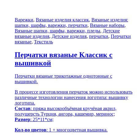
Варежки
,
Вязаные изделия классик
,
Вязаные изделия:
шапки, шарфы, варежки, перчатки
,
Вязаные наборы
,
Вязаные шапки, шарфы, варежки, пледы
,
Детские
вязаные изделия
,
Детские изделия
,
перчатки
,
Перчатки
вязаные
,
Текстиль
Перчатки вязаные Классик с
вышивкой
Перчатки вязаные трикотажные однотонные с
вышивкой.
В процессе изготовления перчаток можно использовать
различные технологии нанесения логотипа: вышивку
логотипа.
Состав
: пряжа высокообъёмная кручёная акрил,
полушерсть Турция, ангора, кашемир, меринос;
Размер
: 25*11*см;
Кол-во цветов
: 1 + многоцветная вышивка.