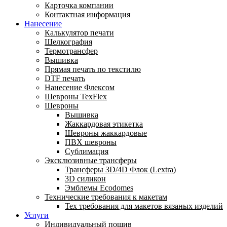
Карточка компании
Контактная информация
Нанесение
Калькулятор печати
Шелкография
Термотрансфер
Вышивка
Прямая печать по текстилю
DTF печать
Нанесение Флексом
Шевроны TexFlex
Шевроны
Вышивка
Жаккардовая этикетка
Шевроны жаккардовые
ПВХ шевроны
Сублимация
Эксклюзивные трансферы
Трансферы 3D/4D Флок (Lextra)
3D силикон
Эмблемы Ecodomes
Технические требования к макетам
Тех требования для макетов вязаных изделий
Услуги
Индивидуальный пошив