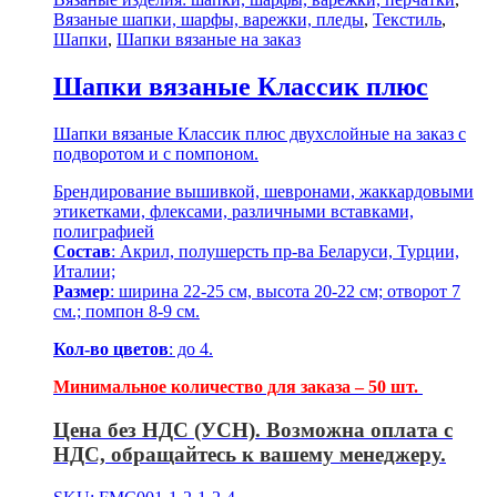
Вязаные шапки, шарфы, варежки, пледы
,
Текстиль
,
Шапки
,
Шапки вязаные на заказ
Шапки вязаные Классик плюс
Шапки вязаные Классик плюс двухслойные на заказ с
подворотом и с помпоном.
Брендирование вышивкой, шевронами, жаккардовыми
этикетками, флексами, различными вставками,
полиграфией
Состав
: Акрил, полушерсть пр-ва Беларуси, Турции,
Италии;
Размер
: ширина 22-25 см, высота 20-22 см; отворот 7
см.; помпон 8-9 см.
Кол-во цветов
: до 4.
Минимальное количество для заказа – 50 шт.
Цена без НДС (УСН). Возможна оплата с
НДС, обращайтесь к вашему менеджеру.