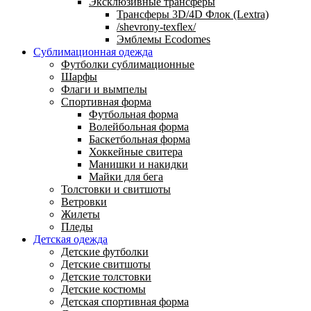
Эксклюзивные трансферы
Трансферы 3D/4D Флок (Lextra)
/shevrony-texflex/
Эмблемы Ecodomes
Сублимационная одежда
Футболки сублимационные
Шарфы
Флаги и вымпелы
Спортивная форма
Футбольная форма
Волейбольная форма
Баскетбольная форма
Хоккейные свитера
Манишки и накидки
Майки для бега
Толстовки и свитшоты
Ветровки
Жилеты
Пледы
Детская одежда
Детские футболки
Детские свитшоты
Детские толстовки
Детские костюмы
Детская спортивная форма