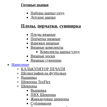
Готовые шапки
Наборы шапка+снуд
Детские шапки
Пледы
,
перчатки
,
сувенирка
Пледы вязаные
Перчатки вязаные
Варежки вязаные
Вязаные комплекты
Комплекты шапка+снуд
Вязаные носки
Вязаные сувениры
Нанесение
КАЛЬКУЛЯТОР ПЕЧАТИ
Шелкография на футболках
Вышивка
Шевроны TexFlex
Шевроны
Вышивка
ПВХ Шевроны
Жаккардовые шевроны
Сублимация