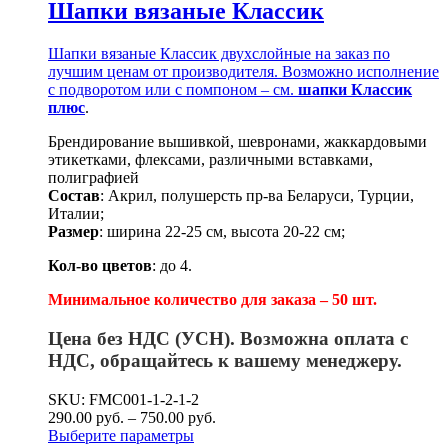
Шапки вязаные Классик
Шапки вязаные Классик двухслойные на заказ по
лучшим ценам от производителя. Возможно исполнение
с подворотом или с помпоном – см.
шапки Классик
плюс
.
Брендирование вышивкой, шевронами, жаккардовыми
этикетками, флексами, различными вставками,
полиграфией
Состав
: Акрил, полушерсть пр-ва Беларуси, Турции,
Италии;
Размер
: ширина 22-25 см, высота 20-22 см;
Кол-во цветов
: до 4.
Минимальное количество для заказа – 50 шт.
Цена без НДС (УСН). Возможна оплата с
НДС, обращайтесь к вашему менеджеру.
SKU: FMC001-1-2-1-2
290.00
р
уб.
–
750.00
р
уб.
Выберите параметры