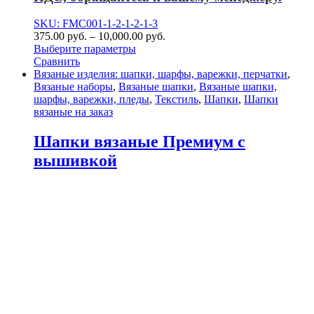
SKU: FMC001-1-2-1-2-1-3
375.00
р
уб.
–
10,000.00
р
уб.
Выберите параметры
Сравнить
Вязаные изделия: шапки, шарфы, варежки, перчатки
,
Вязаные наборы
,
Вязаные шапки
,
Вязаные шапки,
шарфы, варежки, пледы
,
Текстиль
,
Шапки
,
Шапки
вязаные на заказ
Шапки вязаные Премиум с
вышивкой