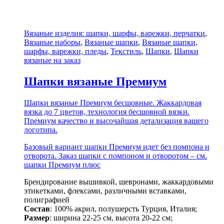
Вязаные изделия: шапки, шарфы, варежки, перчатки
,
Вязаные наборы
,
Вязаные шапки
,
Вязаные шапки,
шарфы, варежки, пледы
,
Текстиль
,
Шапки
,
Шапки
вязаные на заказ
Шапки вязаные Премиум
Шапки вязаные Премиум бесшовные. Жаккардовая
вязка до 7 цветов, технология бесшовной вязки.
Премиум качество и высочайшая детализация вашего
логотипа.
Базовый вариант шапки Премиум идет без помпона и
отворота. Заказ шапки с помпоном и отворотом – см.
шапки Премиум плюс
Брендирование вышивкой, шевронами, жаккардовыми
этикетками, флексами, различными вставками,
полиграфией
Состав
: 100% акрил, полушерсть Турция, Италия;
Размер
: ширина 22-25 см, высота 20-22 см;