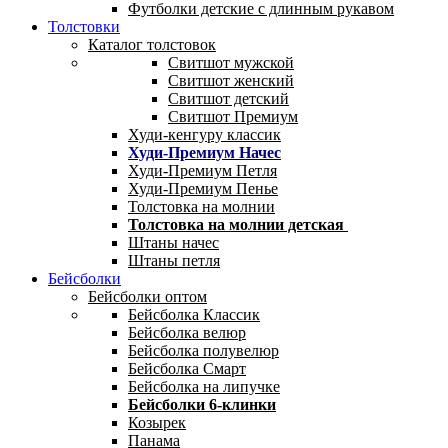
Футболки детские с длинным рукавом
Толстовки
Каталог толстовок
Свитшот мужской
Свитшот женский
Свитшот детский
Свитшот Премиум
Худи-кенгуру классик
Худи-Премиум Начес
Худи-Премиум Петля
Худи-Премиум Пенье
Толстовка на молнии
Толстовка на молнии детская
Штаны начес
Штаны петля
Бейсболки
Бейсболки оптом
Бейсболка Классик
Бейсболка велюр
Бейсболка полувелюр
Бейсболка Смарт
Бейсболка на липучке
Бейсболки 6-клинки
Козырек
Панама