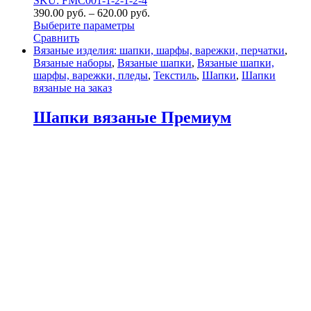
SKU: FMC001-1-2-1-2-4
390.00
р
уб.
–
620.00
р
уб.
Выберите параметры
Сравнить
Вязаные изделия: шапки, шарфы, варежки, перчатки
,
Вязаные наборы
,
Вязаные шапки
,
Вязаные шапки,
шарфы, варежки, пледы
,
Текстиль
,
Шапки
,
Шапки
вязаные на заказ
Шапки вязаные Премиум