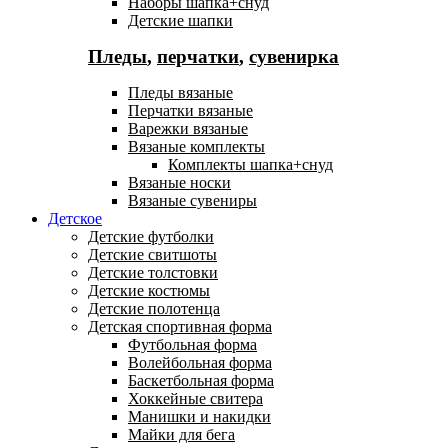
Наборы шапка+снуд
Детские шапки
Пледы
,
перчатки
,
сувенирка
Пледы вязаные
Перчатки вязаные
Варежки вязаные
Вязаные комплекты
Комплекты шапка+снуд
Вязаные носки
Вязаные сувениры
Детское
Детские футболки
Детские свитшоты
Детские толстовки
Детские костюмы
Детские полотенца
Детская спортивная форма
Футбольная форма
Волейбольная форма
Баскетбольная форма
Хоккейные свитера
Манишки и накидки
Майки для бега