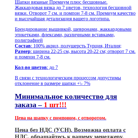
Шапки вязаные Премиум плюс бесшовные.
Жаккардовая вязка до 7 цветов, технология бесшовной
вязки. Отворот 7 см. и помпон 7-8 см. Премиум качество
и высочайшая детализация вашего логотипа.
Брендирование вышивкой, шевронами, жаккардовыми
этикетками, флексами, различными вставками,
полиграфией
Состав
: 100% акрил, полушерсть Турция, Италия;
Размер
: ширина 22-25 см, высота 20-22 см; отворот 7 см.
и помпон 7-8 см.
Кол-во цветов
: до 7
В связи с технологическим процессом допустимы
отклонение в размере шапки +\- 7%
Минимальное количество для
заказа –
1 шт!!!
Цена на шапку с помпоном, с отворотом.
Цена без НДС (УСН). Возможна оплата с
НДС, обращайтесь к вашему менеджеру.