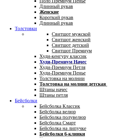
Поло Премиум Пенье
Длинный рукав
Женские
Короткий рукав
Длинный рукав
Толстовки
Свитшот мужской
Свитшот женский
Свитшот детский
Свитшот Премиум
Худи-кенгуру классик
Худи-Премиум Начес
Худи-Премиум Петля
Худи-Премиум Пенье
Толстовка на молнии
Толстовка на молнии детская
Штаны начес
Штаны петля
Бейсболки
Бейсболка Классик
Бейсболка велюр
Бейсболка полувелюр
Бейсболка Смарт
Бейсболка на липучке
Бейсболки 6-клинки