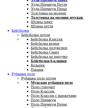
Худи-Премиум Начес
Худи-Премиум Петля
Худи-Премиум Пенье
Толстовка на молнии
Толстовка на молнии детская
Штаны начес
Штаны петля
Бейсболки
Бейсболки оптом
Бейсболка Классик
Бейсболка велюр
Бейсболка полувелюр
Бейсболка Смарт
Бейсболка на липучке
Бейсболки 6-клинки
Козырек
Панама
Рубашки поло
Рубашки поло оптом
Мужские рубашки поло
Поло стандарт
Поло Классик
Поло Классик с манжетами
Поло Премиум
Поло Премиум Пенье