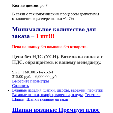
Кол-во цветов
: до 7
В связи с технологическим процессом допустимы
отклонение в размере шапки +\- 7%
Минимальное количество для
заказа –
1 шт!!!
Цена на шапку без помпона без отворота.
Цена без НДС (УСН). Возможна оплата с
НДС, обращайтесь к вашему менеджеру.
SKU: FMC001-1-2-1-2-1
315.00
р
уб.
–
6,000.00
р
уб.
Выберите параметры
Сравнить
Вязаные изделия: шапки, шарфы, варежки, перчатки
,
Вязаные шапки, шарфы, варежки, пледы
,
Текстиль
,
Шапки
,
Шапки вязаные на заказ
Шапки вязаные Премиум плюс