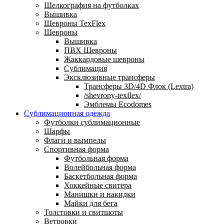
Шелкография на футболках
Вышивка
Шевроны TexFlex
Шевроны
Вышивка
ПВХ Шевроны
Жаккардовые шевроны
Сублимация
Эксклюзивные трансферы
Трансферы 3D/4D Флок (Lextra)
/shevrony-texflex/
Эмблемы Ecodomes
Сублимационная одежда
Футболки сублимационные
Шарфы
Флаги и вымпелы
Спортивная форма
Футбольная форма
Волейбольная форма
Баскетбольная форма
Хоккейные свитера
Манишки и накидки
Майки для бега
Толстовки и свитшоты
Ветровки