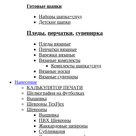
Готовые шапки
Наборы шапка+снуд
Детские шапки
Пледы
,
перчатки
,
сувенирка
Пледы вязаные
Перчатки вязаные
Варежки вязаные
Вязаные комплекты
Комплекты шапка+снуд
Вязаные носки
Вязаные сувениры
Нанесение
КАЛЬКУЛЯТОР ПЕЧАТИ
Шелкография на футболках
Вышивка
Шевроны TexFlex
Шевроны
Вышивка
ПВХ Шевроны
Жаккардовые шевроны
Сублимация