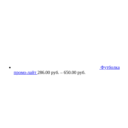
Футболка
промо-лайт
286.00
р
уб.
–
650.00
р
уб.