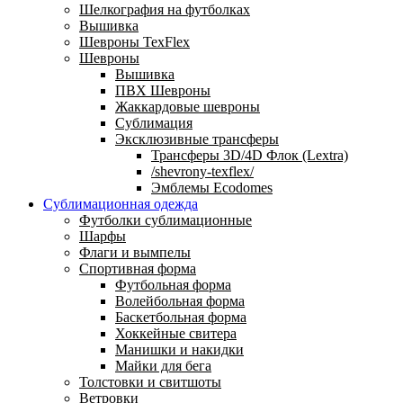
Шелкография на футболках
Вышивка
Шевроны TexFlex
Шевроны
Вышивка
ПВХ Шевроны
Жаккардовые шевроны
Сублимация
Эксклюзивные трансферы
Трансферы 3D/4D Флок (Lextra)
/shevrony-texflex/
Эмблемы Ecodomes
Сублимационная одежда
Футболки сублимационные
Шарфы
Флаги и вымпелы
Спортивная форма
Футбольная форма
Волейбольная форма
Баскетбольная форма
Хоккейные свитера
Манишки и накидки
Майки для бега
Толстовки и свитшоты
Ветровки