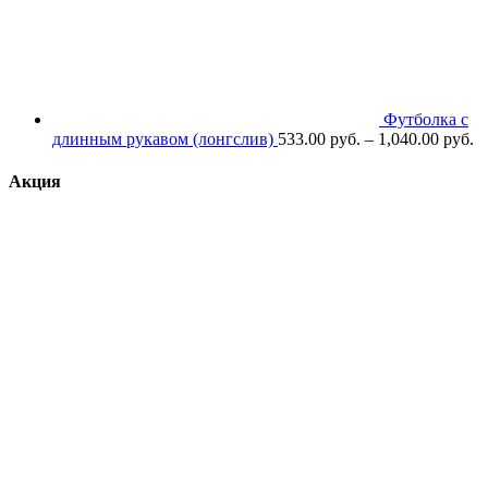
Футболка с
длинным рукавом (лонгслив)
533.00
р
уб.
–
1,040.00
р
уб.
Акция