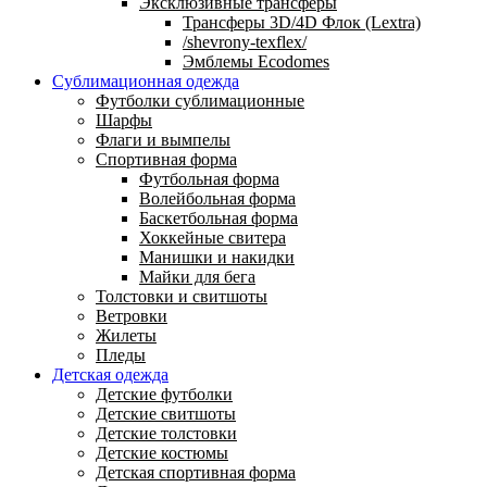
Эксклюзивные трансферы
Трансферы 3D/4D Флок (Lextra)
/shevrony-texflex/
Эмблемы Ecodomes
Сублимационная одежда
Футболки сублимационные
Шарфы
Флаги и вымпелы
Спортивная форма
Футбольная форма
Волейбольная форма
Баскетбольная форма
Хоккейные свитера
Манишки и накидки
Майки для бега
Толстовки и свитшоты
Ветровки
Жилеты
Пледы
Детская одежда
Детские футболки
Детские свитшоты
Детские толстовки
Детские костюмы
Детская спортивная форма