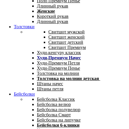
Поло Премиум Пенье
Длинный рукав
Женские
Короткий рукав
Длинный рукав
Толстовки
Свитшот мужской
Свитшот женский
Свитшот детский
Свитшот Премиум
Худи-кенгуру классик
Худи-Премиум Начес
Худи-Премиум Петля
Худи-Премиум Пенье
Толстовка на молнии
Толстовка на молнии детская
Штаны начес
Штаны петля
Бейсболки
Бейсболка Классик
Бейсболка велюр
Бейсболка полувелюр
Бейсболка Смарт
Бейсболка на липучке
Бейсболки 6-клинки