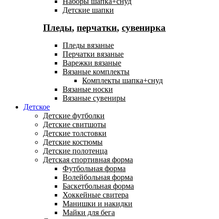
Наборы шапка+снуд
Детские шапки
Пледы
,
перчатки
,
сувенирка
Пледы вязаные
Перчатки вязаные
Варежки вязаные
Вязаные комплекты
Комплекты шапка+снуд
Вязаные носки
Вязаные сувениры
Детское
Детские футболки
Детские свитшоты
Детские толстовки
Детские костюмы
Детские полотенца
Детская спортивная форма
Футбольная форма
Волейбольная форма
Баскетбольная форма
Хоккейные свитера
Манишки и накидки
Майки для бега