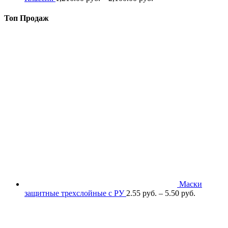
Топ Продаж
Маски
защитные трехслойные с РУ
2.55
р
уб.
–
5.50
р
уб.