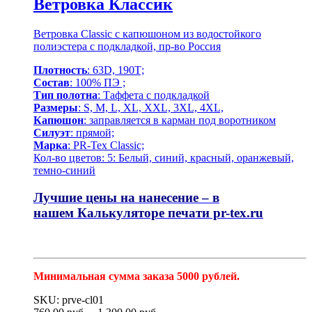
Ветровка Классик
Ветровка Classic с капюшоном из водостойкого
полиэстера с подкладкой, пр-во Россия
Плотность
: 63D, 190Т;
Состав
: 100% ПЭ ;
Тип полотна
: Таффета с подкладкой
Размеры
: S, M, L, XL, XXL, 3XL, 4XL,
Капюшон
: заправляется в карман под воротником
Силуэт
: прямой;
Марка
: PR-Tex Classic;
Кол-во цветов: 5: Белый, синий, красный, оранжевый,
темно-синий
Лучшие цены на нанесение – в
нашем
Калькуляторе печати pr-tex.ru
Минимальная сумма заказа 5000 рублей.
SKU: prve-cl01