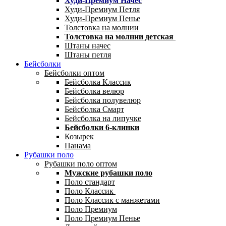
Худи-Премиум Начес
Худи-Премиум Петля
Худи-Премиум Пенье
Толстовка на молнии
Толстовка на молнии детская
Штаны начес
Штаны петля
Бейсболки
Бейсболки оптом
Бейсболка Классик
Бейсболка велюр
Бейсболка полувелюр
Бейсболка Смарт
Бейсболка на липучке
Бейсболки 6-клинки
Козырек
Панама
Рубашки поло
Рубашки поло оптом
Мужские рубашки поло
Поло стандарт
Поло Классик
Поло Классик с манжетами
Поло Премиум
Поло Премиум Пенье