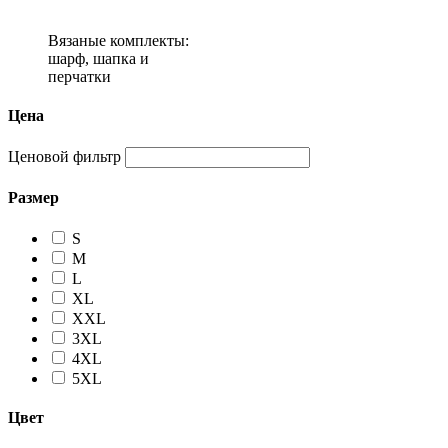
Вязаные комплекты:
шарф, шапка и
перчатки
Цена
Ценовой фильтр
Размер
S
M
L
XL
XXL
3XL
4XL
5XL
Цвет