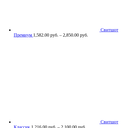
Свитшот
Премиум
1,582.00
р
уб.
–
2,850.00
р
уб.
Свитшот
Классик
1,216.00
р
уб.
–
2,100.00
р
уб.