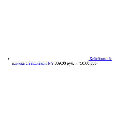
Бейсболка 6-
клинка с вышивкой NY
339.00
р
уб.
–
750.00
р
уб.