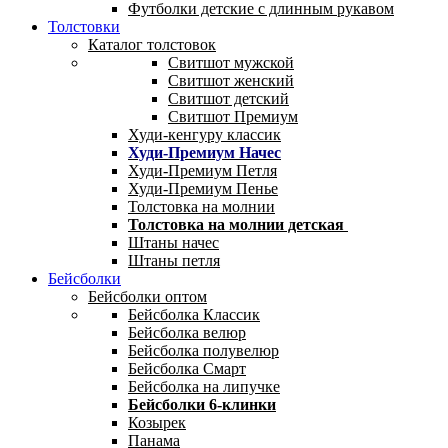
Футболки детские с длинным рукавом
Толстовки
Каталог толстовок
Свитшот мужской
Свитшот женский
Свитшот детский
Свитшот Премиум
Худи-кенгуру классик
Худи-Премиум Начес
Худи-Премиум Петля
Худи-Премиум Пенье
Толстовка на молнии
Толстовка на молнии детская
Штаны начес
Штаны петля
Бейсболки
Бейсболки оптом
Бейсболка Классик
Бейсболка велюр
Бейсболка полувелюр
Бейсболка Смарт
Бейсболка на липучке
Бейсболки 6-клинки
Козырек
Панама