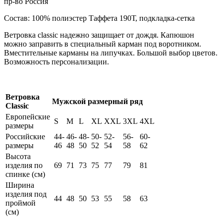
пр-во Россия
Состав: 100% полиэстер Таффета 190Т, подкладка-сетка
Ветровка classic надежно защищает от дождя. Капюшон
можно заправить в специальный карман под воротником.
Вместительные карманы на липучках. Большой выбор цветов.
Возможность персонализации.
Ветровка
Мужской размерный ряд
Classic
Европейские
S
M
L
XL
XXL
3XL
4XL
размеры
Российские
44-
46-
48-
50-
52-
56-
60-
размеры
46
48
50
52
54
58
62
Высота
изделия по
69
71
73
75
77
79
81
спинке (см)
Ширина
изделия под
44
48
50
53
55
58
63
проймой
(см)