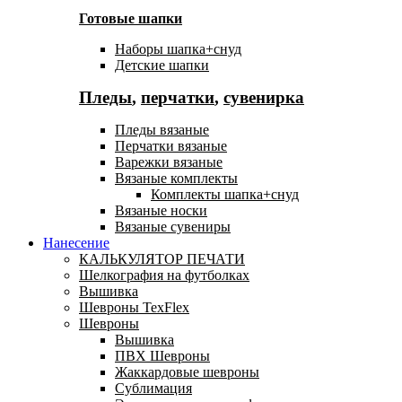
Готовые шапки
Наборы шапка+снуд
Детские шапки
Пледы
,
перчатки
,
сувенирка
Пледы вязаные
Перчатки вязаные
Варежки вязаные
Вязаные комплекты
Комплекты шапка+снуд
Вязаные носки
Вязаные сувениры
Нанесение
КАЛЬКУЛЯТОР ПЕЧАТИ
Шелкография на футболках
Вышивка
Шевроны TexFlex
Шевроны
Вышивка
ПВХ Шевроны
Жаккардовые шевроны
Сублимация