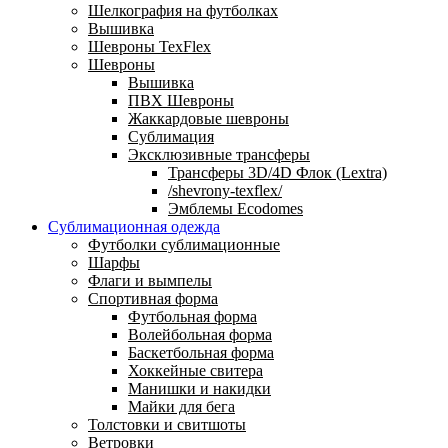
Шелкография на футболках
Вышивка
Шевроны TexFlex
Шевроны
Вышивка
ПВХ Шевроны
Жаккардовые шевроны
Сублимация
Эксклюзивные трансферы
Трансферы 3D/4D Флок (Lextra)
/shevrony-texflex/
Эмблемы Ecodomes
Сублимационная одежда
Футболки сублимационные
Шарфы
Флаги и вымпелы
Спортивная форма
Футбольная форма
Волейбольная форма
Баскетбольная форма
Хоккейные свитера
Манишки и накидки
Майки для бега
Толстовки и свитшоты
Ветровки