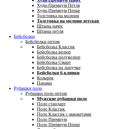
Худи-Премиум Начес
Худи-Премиум Петля
Худи-Премиум Пенье
Толстовка на молнии
Толстовка на молнии детская
Штаны начес
Штаны петля
Бейсболки
Бейсболки оптом
Бейсболка Классик
Бейсболка велюр
Бейсболка полувелюр
Бейсболка Смарт
Бейсболка на липучке
Бейсболки 6-клинки
Козырек
Панама
Рубашки поло
Рубашки поло оптом
Мужские рубашки поло
Поло стандарт
Поло Классик
Поло Классик с манжетами
Поло Премиум
Поло Премиум Пенье