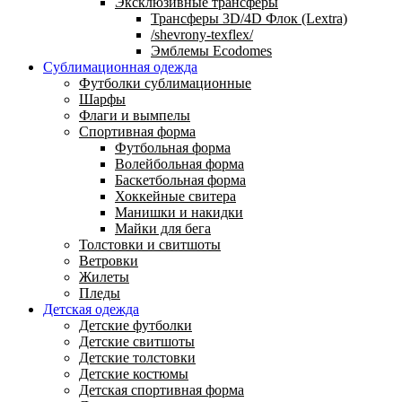
Эксклюзивные трансферы
Трансферы 3D/4D Флок (Lextra)
/shevrony-texflex/
Эмблемы Ecodomes
Сублимационная одежда
Футболки сублимационные
Шарфы
Флаги и вымпелы
Спортивная форма
Футбольная форма
Волейбольная форма
Баскетбольная форма
Хоккейные свитера
Манишки и накидки
Майки для бега
Толстовки и свитшоты
Ветровки
Жилеты
Пледы
Детская одежда
Детские футболки
Детские свитшоты
Детские толстовки
Детские костюмы
Детская спортивная форма