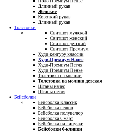
Поло Премиум Пенье
Длинный рукав
Женские
Короткий рукав
Длинный рукав
Толстовки
Свитшот мужской
Свитшот женский
Свитшот детский
Свитшот Премиум
Худи-кенгуру классик
Худи-Премиум Начес
Худи-Премиум Петля
Худи-Премиум Пенье
Толстовка на молнии
Толстовка на молнии детская
Штаны начес
Штаны петля
Бейсболки
Бейсболка Классик
Бейсболка велюр
Бейсболка полувелюр
Бейсболка Смарт
Бейсболка на липучке
Бейсболки 6-клинки