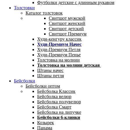
Футболки детские с длинным рукавом
Толстовки
Каталог толстовок
Свитшот мужской
Свитшот женский
Свитшот детский
Свитшот Премиум
Худи-кенгуру классик
Худи-Премиум Начес
Худи-Премиум Петля
Худи-Премиум Пенье
Толстовка на молнии
Толстовка на молнии детская
Штаны начес
Штаны петля
Бейсболки
Бейсболки оптом
Бейсболка Классик
Бейсболка велюр
Бейсболка полувелюр
Бейсболка Смарт
Бейсболка на липучке
Бейсболки 6-клинки
Козырек
Панама