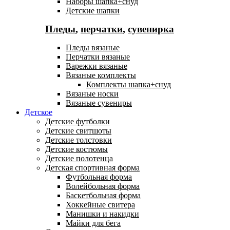
Наборы шапка+снуд
Детские шапки
Пледы
,
перчатки
,
сувенирка
Пледы вязаные
Перчатки вязаные
Варежки вязаные
Вязаные комплекты
Комплекты шапка+снуд
Вязаные носки
Вязаные сувениры
Детское
Детские футболки
Детские свитшоты
Детские толстовки
Детские костюмы
Детские полотенца
Детская спортивная форма
Футбольная форма
Волейбольная форма
Баскетбольная форма
Хоккейные свитера
Манишки и накидки
Майки для бега