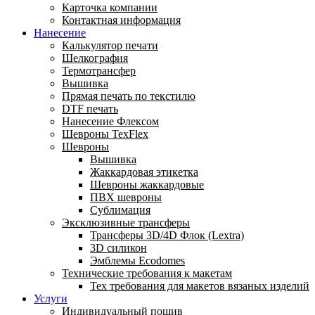
Карточка компании
Контактная информация
Нанесение
Калькулятор печати
Шелкография
Термотрансфер
Вышивка
Прямая печать по текстилю
DTF печать
Нанесение Флексом
Шевроны TexFlex
Шевроны
Вышивка
Жаккардовая этикетка
Шевроны жаккардовые
ПВХ шевроны
Сублимация
Эксклюзивные трансферы
Трансферы 3D/4D Флок (Lextra)
3D силикон
Эмблемы Ecodomes
Технические требования к макетам
Тех требования для макетов вязаных изделий
Услуги
Индивидуальный пошив