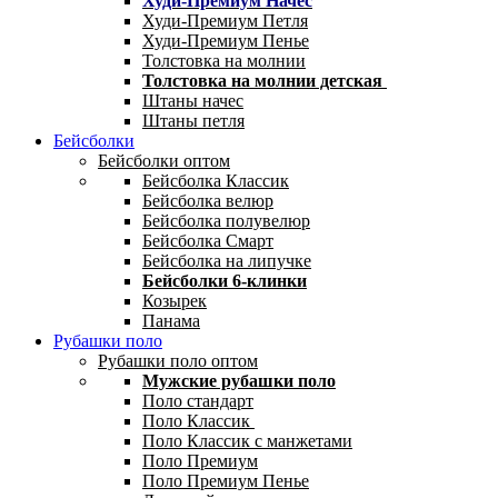
Худи-Премиум Начес
Худи-Премиум Петля
Худи-Премиум Пенье
Толстовка на молнии
Толстовка на молнии детская
Штаны начес
Штаны петля
Бейсболки
Бейсболки оптом
Бейсболка Классик
Бейсболка велюр
Бейсболка полувелюр
Бейсболка Смарт
Бейсболка на липучке
Бейсболки 6-клинки
Козырек
Панама
Рубашки поло
Рубашки поло оптом
Мужские рубашки поло
Поло стандарт
Поло Классик
Поло Классик с манжетами
Поло Премиум
Поло Премиум Пенье