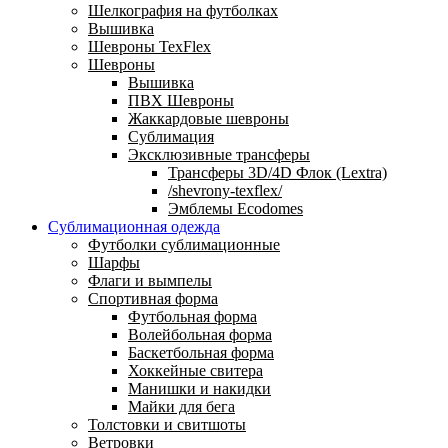
Шелкография на футболках
Вышивка
Шевроны TexFlex
Шевроны
Вышивка
ПВХ Шевроны
Жаккардовые шевроны
Сублимация
Эксклюзивные трансферы
Трансферы 3D/4D Флок (Lextra)
/shevrony-texflex/
Эмблемы Ecodomes
Сублимационная одежда
Футболки сублимационные
Шарфы
Флаги и вымпелы
Спортивная форма
Футбольная форма
Волейбольная форма
Баскетбольная форма
Хоккейные свитера
Манишки и накидки
Майки для бега
Толстовки и свитшоты
Ветровки