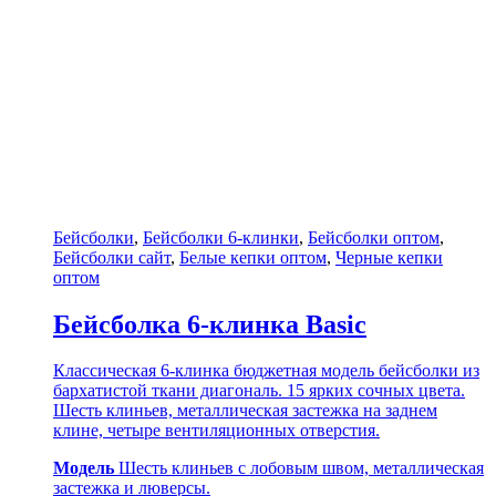
Бейсболки
,
Бейсболки 6-клинки
,
Бейсболки оптом
,
Бейсболки сайт
,
Белые кепки оптом
,
Черные кепки
оптом
Бейсболка 6-клинка Basic
Классическая 6-клинка бюджетная модель бейсболки из
бархатистой ткани диагональ. 15 ярких сочных цвета.
Шесть клиньев, металлическая застежка на заднем
клине, четыре вентиляционных отверстия.
Модель
Шесть клиньев с лобовым швом, металлическая
застежка и люверсы.