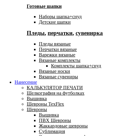
Готовые шапки
Наборы шапка+снуд
Детские шапки
Пледы
,
перчатки
,
сувенирка
Пледы вязаные
Перчатки вязаные
Варежки вязаные
Вязаные комплекты
Комплекты шапка+снуд
Вязаные носки
Вязаные сувениры
Нанесение
КАЛЬКУЛЯТОР ПЕЧАТИ
Шелкография на футболках
Вышивка
Шевроны TexFlex
Шевроны
Вышивка
ПВХ Шевроны
Жаккардовые шевроны
Сублимация