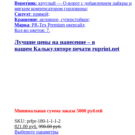
Воротник
: круглый — О-ворот
с добавлением лайкры и
мягким компенсатором горловины;
Силуэт
: прямой;
Крашение
: активное,
суперстойкое
;
Марка
: PR-Tex
Premium оверсайз
;
Кол-во цветов: 7.
Лучшие цены на нанесение – в
нашем
Калькуляторе печати
ruprint.net
Минимальная сумма заказа 5000 рублей
SKU: prfpr-180-1-1-1-2
821.00
р
уб.
990.00
р
уб.
Выберите параметры