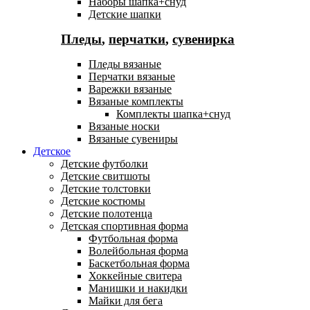
Наборы шапка+снуд
Детские шапки
Пледы
,
перчатки
,
сувенирка
Пледы вязаные
Перчатки вязаные
Варежки вязаные
Вязаные комплекты
Комплекты шапка+снуд
Вязаные носки
Вязаные сувениры
Детское
Детские футболки
Детские свитшоты
Детские толстовки
Детские костюмы
Детские полотенца
Детская спортивная форма
Футбольная форма
Волейбольная форма
Баскетбольная форма
Хоккейные свитера
Манишки и накидки
Майки для бега