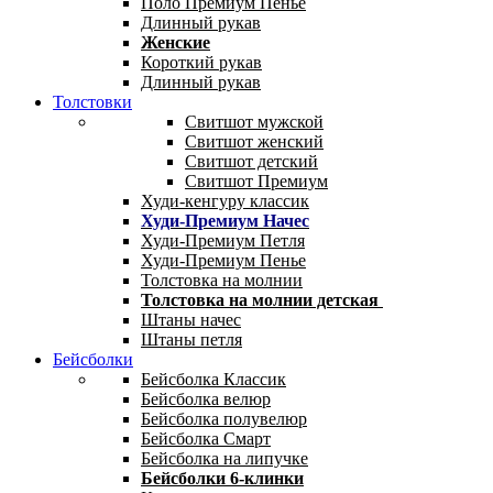
Поло Премиум Пенье
Длинный рукав
Женские
Короткий рукав
Длинный рукав
Толстовки
Свитшот мужской
Свитшот женский
Свитшот детский
Свитшот Премиум
Худи-кенгуру классик
Худи-Премиум Начес
Худи-Премиум Петля
Худи-Премиум Пенье
Толстовка на молнии
Толстовка на молнии детская
Штаны начес
Штаны петля
Бейсболки
Бейсболка Классик
Бейсболка велюр
Бейсболка полувелюр
Бейсболка Смарт
Бейсболка на липучке
Бейсболки 6-клинки