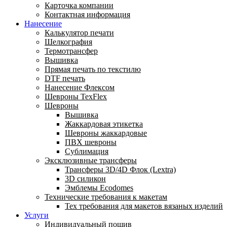
Карточка компании
Контактная информация
Нанесение
Калькулятор печати
Шелкография
Термотрансфер
Вышивка
Прямая печать по текстилю
DTF печать
Нанесение Флексом
Шевроны TexFlex
Шевроны
Вышивка
Жаккардовая этикетка
Шевроны жаккардовые
ПВХ шевроны
Сублимация
Эксклюзивные трансферы
Трансферы 3D/4D Флок (Lextra)
3D силикон
Эмблемы Ecodomes
Технические требования к макетам
Тех требования для макетов вязаных изделий
Услуги
Индивидуальный пошив