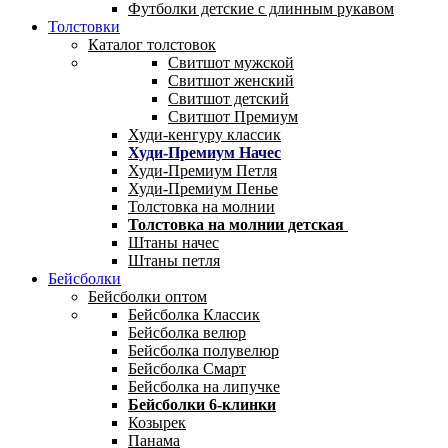
Футболки детские с длинным рукавом
Толстовки
Каталог толстовок
Свитшот мужской
Свитшот женский
Свитшот детский
Свитшот Премиум
Худи-кенгуру классик
Худи-Премиум Начес
Худи-Премиум Петля
Худи-Премиум Пенье
Толстовка на молнии
Толстовка на молнии детская
Штаны начес
Штаны петля
Бейсболки
Бейсболки оптом
Бейсболка Классик
Бейсболка велюр
Бейсболка полувелюр
Бейсболка Смарт
Бейсболка на липучке
Бейсболки 6-клинки
Козырек
Панама