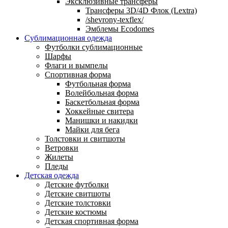
Эксклюзивные трансферы
Трансферы 3D/4D Флок (Lextra)
/shevrony-texflex/
Эмблемы Ecodomes
Сублимационная одежда
Футболки сублимационные
Шарфы
Флаги и вымпелы
Спортивная форма
Футбольная форма
Волейбольная форма
Баскетбольная форма
Хоккейные свитера
Манишки и накидки
Майки для бега
Толстовки и свитшоты
Ветровки
Жилеты
Пледы
Детская одежда
Детские футболки
Детские свитшоты
Детские толстовки
Детские костюмы
Детская спортивная форма