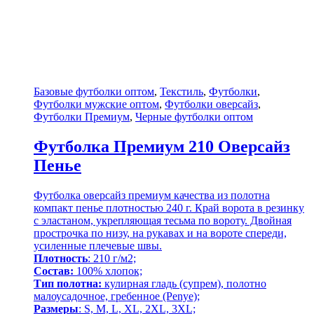
Базовые футболки оптом
,
Текстиль
,
Футболки
,
Футболки мужские оптом
,
Футболки оверсайз
,
Футболки Премиум
,
Черные футболки оптом
Футболка Премиум 210 Оверсайз
Пенье
Футболка оверсайз премиум качества из полотна
компакт пенье плотностью 240 г. Край ворота в резинку
с эластаном, укрепляющая тесьма по вороту. Двойная
прострочка по низу, на рукавах и на вороте спереди,
усиленные плечевые швы.
Плотность
: 210 г/м2;
Состав:
100% хлопок;
Тип полотна:
кулирная гладь (супрем), полотно
малоусадочное, гребенное (Penye);
Размеры
: S, M, L, XL, 2XL, 3XL;