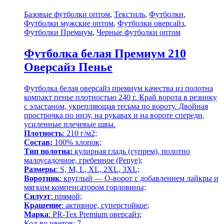
Базовые футболки оптом
,
Текстиль
,
Футболки
,
Футболки мужские оптом
,
Футболки оверсайз
,
Футболки Премиум
,
Черные футболки оптом
Футболка белая Премиум 210
Оверсайз Пенье
Футболка белая оверсайз премиум качества из полотна
компакт пенье плотностью 240 г. Край ворота в резинку
с эластаном, укрепляющая тесьма по вороту. Двойная
прострочка по низу, на рукавах и на вороте спереди,
усиленные плечевые швы.
Плотность
: 210 г/м2;
Состав:
100% хлопок;
Тип полотна:
кулирная гладь (супрем), полотно
малоусадочное, гребенное (Penye);
Размеры
: S, M, L, XL, 2XL, 3XL;
Воротник
: круглый — О-ворот
с добавлением лайкры и
мягким компенсатором горловины;
Силуэт
: прямой;
Крашение
: активное,
суперстойкое
;
Марка
: PR-Tex
Premium оверсайз
;
Кол-во цветов: 7.