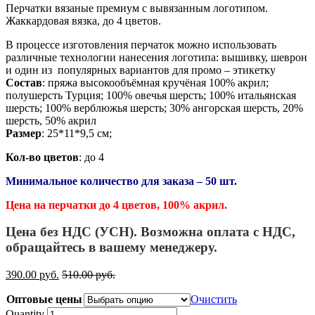
Перчатки вязаные премиум с вывязанным логотипом.
Жаккардовая вязка, до 4 цветов.
В процессе изготовления перчаток можно использовать
различные технологии нанесения логотипа: вышивку, шеврон
и один из популярных вариантов для промо – этикетку
Состав
: пряжа высокообъёмная кручёная 100% акрил;
полушерсть Турция; 100% овечья шерсть; 100% итальянская
шерсть; 100% верблюжья шерсть; 30% ангорская шерсть, 20%
шерсть, 50% акрил
Размер
: 25*11*9,5 см;
Кол-во цветов
: до 4
Минимальное количество для заказа – 50 шт.
Цена на перчатки до 4 цветов, 100% акрил.
Цена без НДС (УСН). Возможна оплата с НДС,
обращайтесь в вашему менеджеру.
390.00
р
уб.
510.00
р
уб.
Оптовые цены
Очистить
Quantity