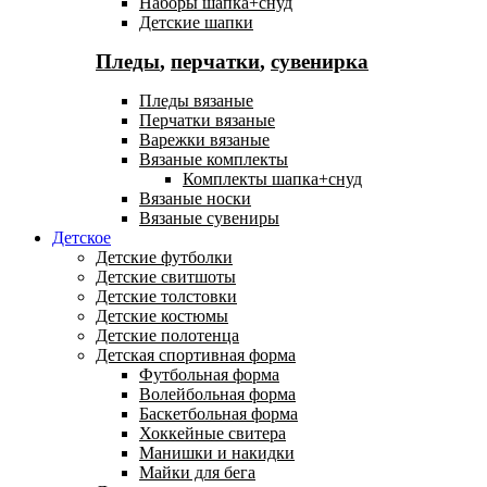
Наборы шапка+снуд
Детские шапки
Пледы
,
перчатки
,
сувенирка
Пледы вязаные
Перчатки вязаные
Варежки вязаные
Вязаные комплекты
Комплекты шапка+снуд
Вязаные носки
Вязаные сувениры
Детское
Детские футболки
Детские свитшоты
Детские толстовки
Детские костюмы
Детские полотенца
Детская спортивная форма
Футбольная форма
Волейбольная форма
Баскетбольная форма
Хоккейные свитера
Манишки и накидки
Майки для бега