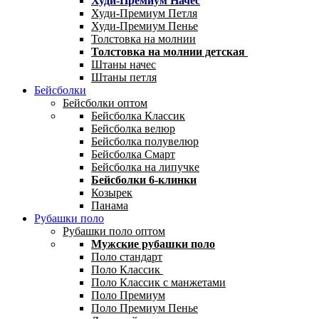
Худи-Премиум Начес
Худи-Премиум Петля
Худи-Премиум Пенье
Толстовка на молнии
Толстовка на молнии детская
Штаны начес
Штаны петля
Бейсболки
Бейсболки оптом
Бейсболка Классик
Бейсболка велюр
Бейсболка полувелюр
Бейсболка Смарт
Бейсболка на липучке
Бейсболки 6-клинки
Козырек
Панама
Рубашки поло
Рубашки поло оптом
Мужские рубашки поло
Поло стандарт
Поло Классик
Поло Классик с манжетами
Поло Премиум
Поло Премиум Пенье