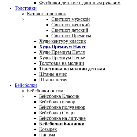
Футболки детские с длинным рукавом
Толстовки
Каталог толстовок
Свитшот мужской
Свитшот женский
Свитшот детский
Свитшот Премиум
Худи-кенгуру классик
Худи-Премиум Начес
Худи-Премиум Петля
Худи-Премиум Пенье
Толстовка на молнии
Толстовка на молнии детская
Штаны начес
Штаны петля
Бейсболки
Бейсболки оптом
Бейсболка Классик
Бейсболка велюр
Бейсболка полувелюр
Бейсболка Смарт
Бейсболка на липучке
Бейсболки 6-клинки
Козырек
Панама