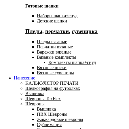
Готовые шапки
Наборы шапка+снуд
Детские шапки
Пледы
,
перчатки
,
сувенирка
Пледы вязаные
Перчатки вязаные
Варежки вязаные
Вязаные комплекты
Комплекты шапка+снуд
Вязаные носки
Вязаные сувениры
Нанесение
КАЛЬКУЛЯТОР ПЕЧАТИ
Шелкография на футболках
Вышивка
Шевроны TexFlex
Шевроны
Вышивка
ПВХ Шевроны
Жаккардовые шевроны
Сублимация