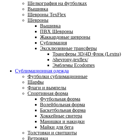
Шелкография на футболках
Вышивка
Шевроны TexFlex
Шевроны
Вышивка
ПВХ Шевроны
Жаккардовые шевроны
Сублимация
Эксклюзивные трансферы
Трансферы 3D/4D Флок (Lextra)
/shevrony-texflex/
Эмблемы Ecodomes
Сублимационная одежда
Футболки сублимационные
Шарфы
Флаги и вымпелы
Спортивная форма
Футбольная форма
Волейбольная форма
Баскетбольная форма
Хоккейные свитера
Манишки и накидки
Майки для бега
Толстовки и свитшоты
Ветровки