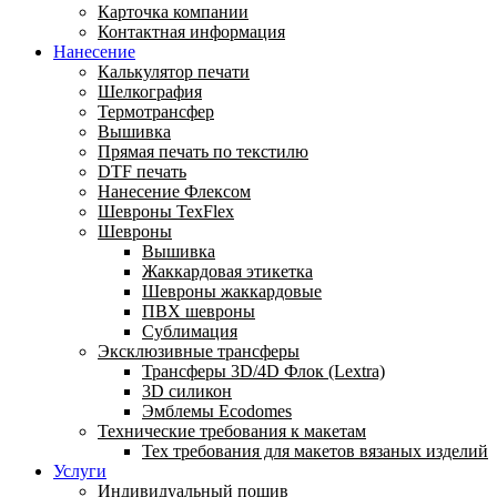
Карточка компании
Контактная информация
Нанесение
Калькулятор печати
Шелкография
Термотрансфер
Вышивка
Прямая печать по текстилю
DTF печать
Нанесение Флексом
Шевроны TexFlex
Шевроны
Вышивка
Жаккардовая этикетка
Шевроны жаккардовые
ПВХ шевроны
Сублимация
Эксклюзивные трансферы
Трансферы 3D/4D Флок (Lextra)
3D силикон
Эмблемы Ecodomes
Технические требования к макетам
Тех требования для макетов вязаных изделий
Услуги
Индивидуальный пошив