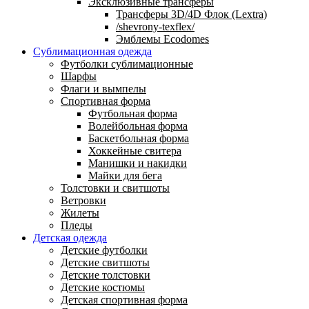
Эксклюзивные трансферы
Трансферы 3D/4D Флок (Lextra)
/shevrony-texflex/
Эмблемы Ecodomes
Сублимационная одежда
Футболки сублимационные
Шарфы
Флаги и вымпелы
Спортивная форма
Футбольная форма
Волейбольная форма
Баскетбольная форма
Хоккейные свитера
Манишки и накидки
Майки для бега
Толстовки и свитшоты
Ветровки
Жилеты
Пледы
Детская одежда
Детские футболки
Детские свитшоты
Детские толстовки
Детские костюмы
Детская спортивная форма