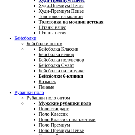
Худи-Премиум Начес
Худи-Премиум Петля
Худи-Премиум Пенье
Толстовка на молнии
Толстовка на молнии детская
Штаны начес
Штаны петля
Бейсболки
Бейсболки оптом
Бейсболка Классик
Бейсболка велюр
Бейсболка полувелюр
Бейсболка Смарт
Бейсболка на липучке
Бейсболки 6-клинки
Козырек
Панама
Рубашки поло
Рубашки поло оптом
Мужские рубашки поло
Поло стандарт
Поло Классик
Поло Классик с манжетами
Поло Премиум
Поло Премиум Пенье