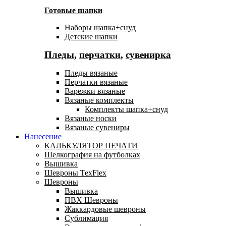
Готовые шапки
Наборы шапка+снуд
Детские шапки
Пледы
,
перчатки
,
сувенирка
Пледы вязаные
Перчатки вязаные
Варежки вязаные
Вязаные комплекты
Комплекты шапка+снуд
Вязаные носки
Вязаные сувениры
Нанесение
КАЛЬКУЛЯТОР ПЕЧАТИ
Шелкография на футболках
Вышивка
Шевроны TexFlex
Шевроны
Вышивка
ПВХ Шевроны
Жаккардовые шевроны
Сублимация