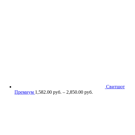
Свитшот
Премиум
1,582.00
р
уб.
–
2,850.00
р
уб.