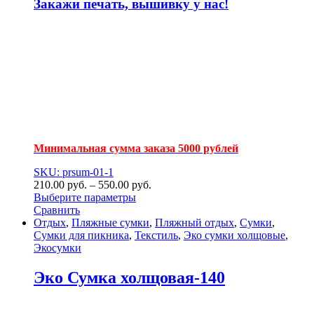
Закажи печать, вышивку у нас!
Минимальная сумма заказа 5000 рублей
SKU: prsum-01-1
210.00
р
уб.
–
550.00
р
уб.
Выберите параметры
Сравнить
Отдых
,
Пляжные сумки
,
Пляжный отдых
,
Сумки
,
Сумки для пикника
,
Текстиль
,
Эко сумки холщовые
,
Экосумки
Эко Сумка холщовая-140