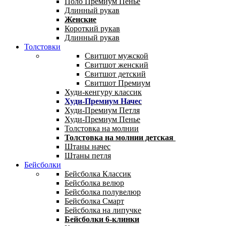
Поло Премиум Пенье
Длинный рукав
Женские
Короткий рукав
Длинный рукав
Толстовки
Свитшот мужской
Свитшот женский
Свитшот детский
Свитшот Премиум
Худи-кенгуру классик
Худи-Премиум Начес
Худи-Премиум Петля
Худи-Премиум Пенье
Толстовка на молнии
Толстовка на молнии детская
Штаны начес
Штаны петля
Бейсболки
Бейсболка Классик
Бейсболка велюр
Бейсболка полувелюр
Бейсболка Смарт
Бейсболка на липучке
Бейсболки 6-клинки