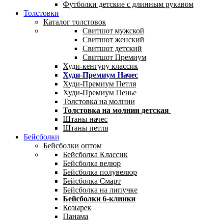
Футболки детские с длинным рукавом
Толстовки
Каталог толстовок
Свитшот мужской
Свитшот женский
Свитшот детский
Свитшот Премиум
Худи-кенгуру классик
Худи-Премиум Начес
Худи-Премиум Петля
Худи-Премиум Пенье
Толстовка на молнии
Толстовка на молнии детская
Штаны начес
Штаны петля
Бейсболки
Бейсболки оптом
Бейсболка Классик
Бейсболка велюр
Бейсболка полувелюр
Бейсболка Смарт
Бейсболка на липучке
Бейсболки 6-клинки
Козырек
Панама