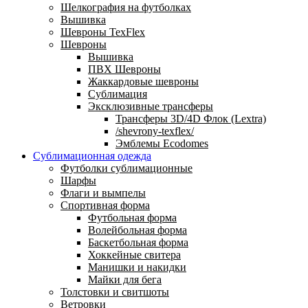
Шелкография на футболках
Вышивка
Шевроны TexFlex
Шевроны
Вышивка
ПВХ Шевроны
Жаккардовые шевроны
Сублимация
Эксклюзивные трансферы
Трансферы 3D/4D Флок (Lextra)
/shevrony-texflex/
Эмблемы Ecodomes
Сублимационная одежда
Футболки сублимационные
Шарфы
Флаги и вымпелы
Спортивная форма
Футбольная форма
Волейбольная форма
Баскетбольная форма
Хоккейные свитера
Манишки и накидки
Майки для бега
Толстовки и свитшоты
Ветровки