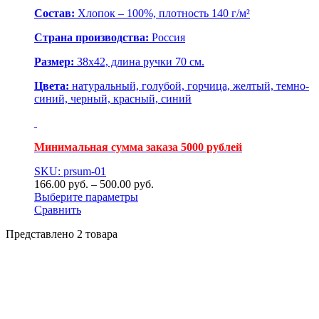
Состав:
Хлопок – 100%, плотность 140 г/м²
Страна производства:
Россия
Размер:
38х42, длина ручки 70 см.
Цвета:
натуральный, голубой, горчица, желтый, темно-
синий, черный, красный, синий
Минимальная сумма заказа 5000 рублей
SKU: prsum-01
166.00
р
уб.
–
500.00
р
уб.
Выберите параметры
Сравнить
Представлено 2 товара