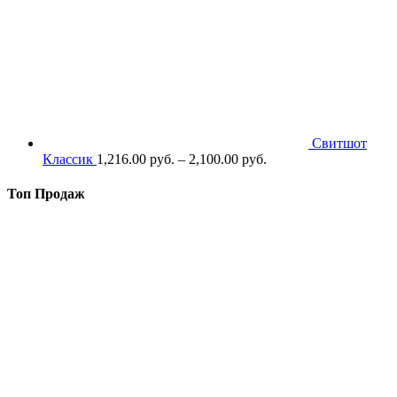
Свитшот
Классик
1,216.00
р
уб.
–
2,100.00
р
уб.
Топ Продаж