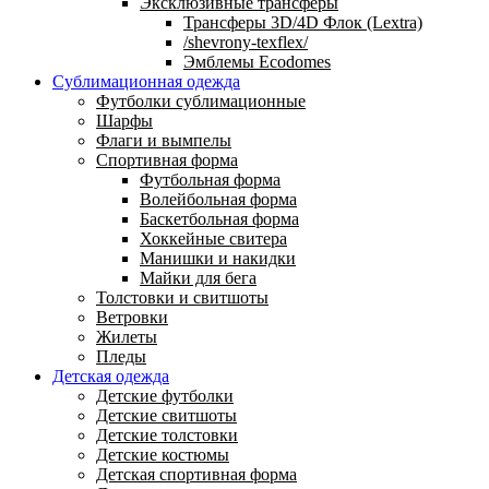
Эксклюзивные трансферы
Трансферы 3D/4D Флок (Lextra)
/shevrony-texflex/
Эмблемы Ecodomes
Сублимационная одежда
Футболки сублимационные
Шарфы
Флаги и вымпелы
Спортивная форма
Футбольная форма
Волейбольная форма
Баскетбольная форма
Хоккейные свитера
Манишки и накидки
Майки для бега
Толстовки и свитшоты
Ветровки
Жилеты
Пледы
Детская одежда
Детские футболки
Детские свитшоты
Детские толстовки
Детские костюмы
Детская спортивная форма