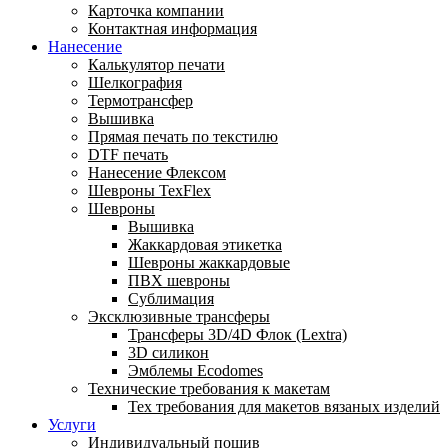
Карточка компании
Контактная информация
Нанесение
Калькулятор печати
Шелкография
Термотрансфер
Вышивка
Прямая печать по текстилю
DTF печать
Нанесение Флексом
Шевроны TexFlex
Шевроны
Вышивка
Жаккардовая этикетка
Шевроны жаккардовые
ПВХ шевроны
Сублимация
Эксклюзивные трансферы
Трансферы 3D/4D Флок (Lextra)
3D силикон
Эмблемы Ecodomes
Технические требования к макетам
Тех требования для макетов вязаных изделий
Услуги
Индивидуальный пошив