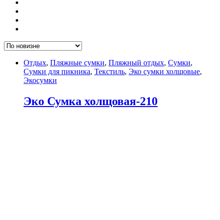
Отдых
,
Пляжные сумки
,
Пляжный отдых
,
Сумки
,
Сумки для пикника
,
Текстиль
,
Эко сумки холщовые
,
Экосумки
Эко Сумка холщовая-210