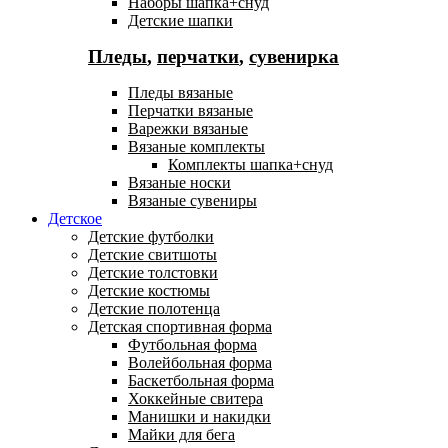
Наборы шапка+снуд
Детские шапки
Пледы
,
перчатки
,
сувенирка
Пледы вязаные
Перчатки вязаные
Варежки вязаные
Вязаные комплекты
Комплекты шапка+снуд
Вязаные носки
Вязаные сувениры
Детское
Детские футболки
Детские свитшоты
Детские толстовки
Детские костюмы
Детские полотенца
Детская спортивная форма
Футбольная форма
Волейбольная форма
Баскетбольная форма
Хоккейные свитера
Манишки и накидки
Майки для бега