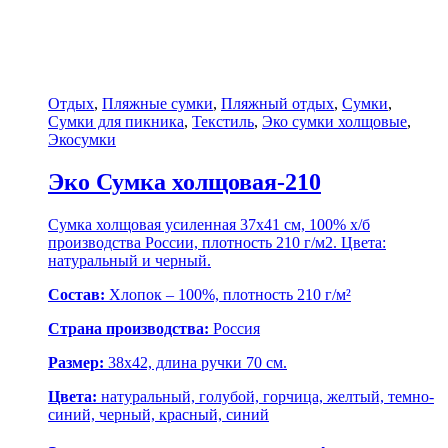
Отдых
,
Пляжные сумки
,
Пляжный отдых
,
Сумки
,
Сумки для пикника
,
Текстиль
,
Эко сумки холщовые
,
Экосумки
Эко Сумка холщовая-210
Сумка холщовая усиленная 37х41 см, 100% х/б
производства России, плотность 210 г/м2. Цвета:
натуральный и черный.
Состав:
Хлопок – 100%, плотность 210 г/м²
Страна производства:
Россия
Размер:
38х42, длина ручки 70 см.
Цвета:
натуральный, голубой, горчица, желтый, темно-
синий, черный, красный, синий