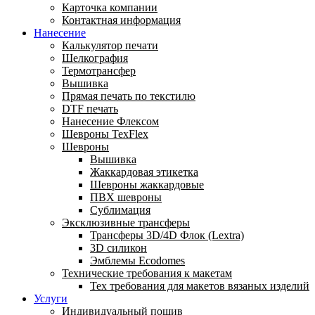
Карточка компании
Контактная информация
Нанесение
Калькулятор печати
Шелкография
Термотрансфер
Вышивка
Прямая печать по текстилю
DTF печать
Нанесение Флексом
Шевроны TexFlex
Шевроны
Вышивка
Жаккардовая этикетка
Шевроны жаккардовые
ПВХ шевроны
Сублимация
Эксклюзивные трансферы
Трансферы 3D/4D Флок (Lextra)
3D силикон
Эмблемы Ecodomes
Технические требования к макетам
Тех требования для макетов вязаных изделий
Услуги
Индивидуальный пошив