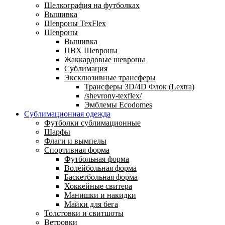
Шелкография на футболках
Вышивка
Шевроны TexFlex
Шевроны
Вышивка
ПВХ Шевроны
Жаккардовые шевроны
Сублимация
Эксклюзивные трансферы
Трансферы 3D/4D Флок (Lextra)
/shevrony-texflex/
Эмблемы Ecodomes
Сублимационная одежда
Футболки сублимационные
Шарфы
Флаги и вымпелы
Спортивная форма
Футбольная форма
Волейбольная форма
Баскетбольная форма
Хоккейные свитера
Манишки и накидки
Майки для бега
Толстовки и свитшоты
Ветровки