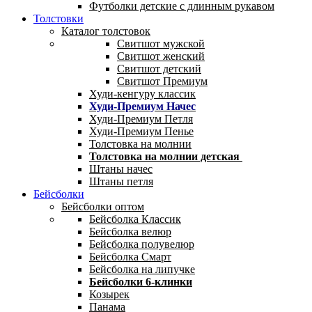
Футболки детские с длинным рукавом
Толстовки
Каталог толстовок
Свитшот мужской
Свитшот женский
Свитшот детский
Свитшот Премиум
Худи-кенгуру классик
Худи-Премиум Начес
Худи-Премиум Петля
Худи-Премиум Пенье
Толстовка на молнии
Толстовка на молнии детская
Штаны начес
Штаны петля
Бейсболки
Бейсболки оптом
Бейсболка Классик
Бейсболка велюр
Бейсболка полувелюр
Бейсболка Смарт
Бейсболка на липучке
Бейсболки 6-клинки
Козырек
Панама