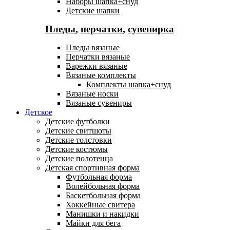
Наборы шапка+снуд
Детские шапки
Пледы
,
перчатки
,
сувенирка
Пледы вязаные
Перчатки вязаные
Варежки вязаные
Вязаные комплекты
Комплекты шапка+снуд
Вязаные носки
Вязаные сувениры
Детское
Детские футболки
Детские свитшоты
Детские толстовки
Детские костюмы
Детские полотенца
Детская спортивная форма
Футбольная форма
Волейбольная форма
Баскетбольная форма
Хоккейные свитера
Манишки и накидки
Майки для бега