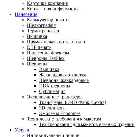
Карточка компании
Контактная информация
Нанесение
Калькулятор печати
Шелкография
Термотрансфер
Вышивка
Прямая печать по текстилю
DTF печать
Нанесение Флексом
Шевроны TexFlex
Шевроны
Вышивка
Жаккардовая этикетка
Шевроны жаккардовые
ПВХ шевроны
Сублимация
Эксклюзивные трансферы
Трансферы 3D/4D Флок (Lextra)
3D силикон
Эмблемы Ecodomes
Технические требования к макетам
Тех требования для макетов вязаных изделий
Услуги
Индивидуальный пошив