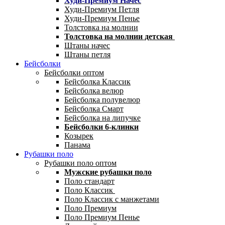
Худи-Премиум Начес
Худи-Премиум Петля
Худи-Премиум Пенье
Толстовка на молнии
Толстовка на молнии детская
Штаны начес
Штаны петля
Бейсболки
Бейсболки оптом
Бейсболка Классик
Бейсболка велюр
Бейсболка полувелюр
Бейсболка Смарт
Бейсболка на липучке
Бейсболки 6-клинки
Козырек
Панама
Рубашки поло
Рубашки поло оптом
Мужские рубашки поло
Поло стандарт
Поло Классик
Поло Классик с манжетами
Поло Премиум
Поло Премиум Пенье