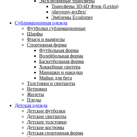
Эксклюзивные трансферы
Трансферы 3D/4D Флок (Lextra)
/shevrony-texflex/
Эмблемы Ecodomes
Сублимационная одежда
Футболки сублимационные
Шарфы
Флаги и вымпелы
Спортивная форма
Футбольная форма
Волейбольная форма
Баскетбольная форма
Хоккейные свитера
Манишки и накидки
Майки для бега
Толстовки и свитшоты
Ветровки
Жилеты
Пледы
Детская одежда
Детские футболки
Детские свитшоты
Детские толстовки
Детские костюмы
Детская спортивная форма