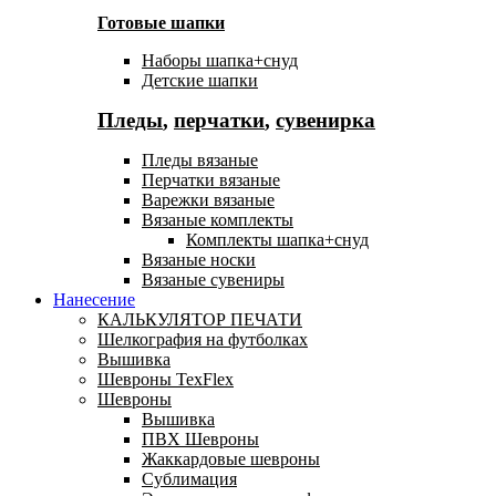
Готовые шапки
Наборы шапка+снуд
Детские шапки
Пледы
,
перчатки
,
сувенирка
Пледы вязаные
Перчатки вязаные
Варежки вязаные
Вязаные комплекты
Комплекты шапка+снуд
Вязаные носки
Вязаные сувениры
Нанесение
КАЛЬКУЛЯТОР ПЕЧАТИ
Шелкография на футболках
Вышивка
Шевроны TexFlex
Шевроны
Вышивка
ПВХ Шевроны
Жаккардовые шевроны
Сублимация