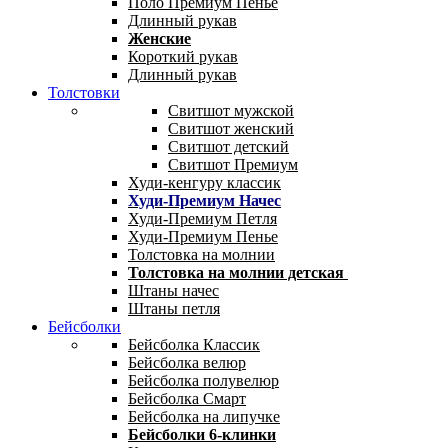
Поло Премиум Пенье
Длинный рукав
Женские
Короткий рукав
Длинный рукав
Толстовки
Свитшот мужской
Свитшот женский
Свитшот детский
Свитшот Премиум
Худи-кенгуру классик
Худи-Премиум Начес
Худи-Премиум Петля
Худи-Премиум Пенье
Толстовка на молнии
Толстовка на молнии детская
Штаны начес
Штаны петля
Бейсболки
Бейсболка Классик
Бейсболка велюр
Бейсболка полувелюр
Бейсболка Смарт
Бейсболка на липучке
Бейсболки 6-клинки