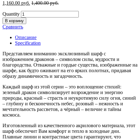
1,160.00
р
уб.
1,400.00
р
уб.
Quantity
В корзину
Сравнить
Описание
Specification
Представляем вниманию эксклюзивный шарф с
изображением драконов – символом силы, мудрости и
благородства. Отважные и гордые существа, изображенные на
шарфе, как будто оживают на его ярких полотнах, придавая
образу динамичность и загадочность.
Каждый шарф из этой серии – это воплощение стихий:
зеленый дракон символизирует возрождение и энергию
природы, красный – страсть и неукротимую силу огня, синий
– глубину и бесконечность небес, розовый – нежность и
мечтательность рассветов, а чёрный – величие и тайны
космоса.
Изготовленный из качественного акрилового материала, этот
шарф обеспечит Вам комфорт и тепло в холодные дни.
Плавные линии и контрастные цвета гарантируют, что