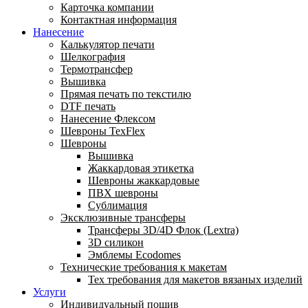
Карточка компании
Контактная информация
Нанесение
Калькулятор печати
Шелкография
Термотрансфер
Вышивка
Прямая печать по текстилю
DTF печать
Нанесение Флексом
Шевроны TexFlex
Шевроны
Вышивка
Жаккардовая этикетка
Шевроны жаккардовые
ПВХ шевроны
Сублимация
Эксклюзивные трансферы
Трансферы 3D/4D Флок (Lextra)
3D силикон
Эмблемы Ecodomes
Технические требования к макетам
Тех требования для макетов вязаных изделий
Услуги
Индивидуальный пошив