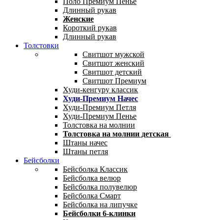
Поло Премиум Пенье
Длинный рукав
Женские
Короткий рукав
Длинный рукав
Толстовки
Свитшот мужской
Свитшот женский
Свитшот детский
Свитшот Премиум
Худи-кенгуру классик
Худи-Премиум Начес
Худи-Премиум Петля
Худи-Премиум Пенье
Толстовка на молнии
Толстовка на молнии детская
Штаны начес
Штаны петля
Бейсболки
Бейсболка Классик
Бейсболка велюр
Бейсболка полувелюр
Бейсболка Смарт
Бейсболка на липучке
Бейсболки 6-клинки