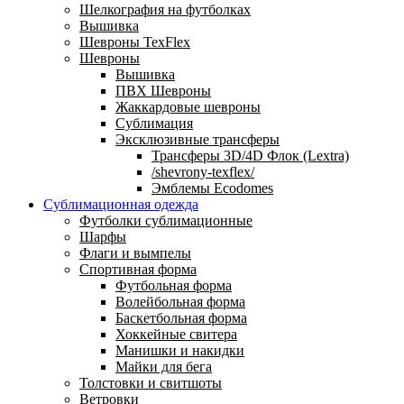
Шелкография на футболках
Вышивка
Шевроны TexFlex
Шевроны
Вышивка
ПВХ Шевроны
Жаккардовые шевроны
Сублимация
Эксклюзивные трансферы
Трансферы 3D/4D Флок (Lextra)
/shevrony-texflex/
Эмблемы Ecodomes
Сублимационная одежда
Футболки сублимационные
Шарфы
Флаги и вымпелы
Спортивная форма
Футбольная форма
Волейбольная форма
Баскетбольная форма
Хоккейные свитера
Манишки и накидки
Майки для бега
Толстовки и свитшоты
Ветровки