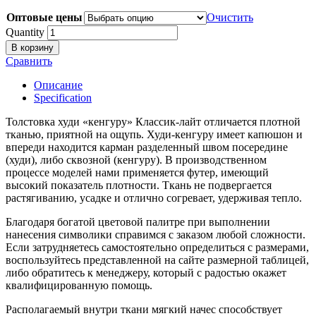
Оптовые цены
Очистить
Quantity
В корзину
Сравнить
Описание
Specification
Толстовка худи «кенгуру» Классик-лайт отличается плотной
тканью, приятной на ощупь. Худи-кенгуру имеет капюшон и
впереди находится карман разделенный швом посередине
(худи), либо сквозной (кенгуру). В производственном
процессе моделей нами применяется футер, имеющий
высокий показатель плотности. Ткань не подвергается
растягиванию, усадке и отлично согревает, удерживая тепло.
Благодаря богатой цветовой палитре при выполнении
нанесения символики справимся с заказом любой сложности.
Если затрудняетесь самостоятельно определиться с размерами,
воспользуйтесь представленной на сайте размерной таблицей,
либо обратитесь к менеджеру, который с радостью окажет
квалифицированную помощь.
Располагаемый внутри ткани мягкий начес способствует