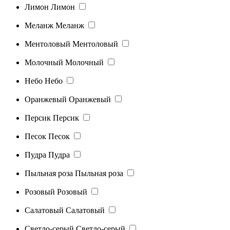
Лимон
Лимон
Меланж
Меланж
Ментоловый
Ментоловый
Молочный
Молочный
Небо
Небо
Оранжевый
Оранжевый
Персик
Персик
Песок
Песок
Пудра
Пудра
Пыльная роза
Пыльная роза
Розовый
Розовый
Салатовый
Салатовый
Светло-серый
Светло-серый