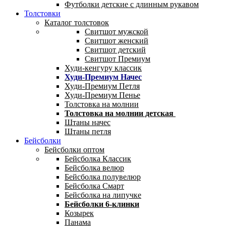
Футболки детские с длинным рукавом
Толстовки
Каталог толстовок
Свитшот мужской
Свитшот женский
Свитшот детский
Свитшот Премиум
Худи-кенгуру классик
Худи-Премиум Начес
Худи-Премиум Петля
Худи-Премиум Пенье
Толстовка на молнии
Толстовка на молнии детская
Штаны начес
Штаны петля
Бейсболки
Бейсболки оптом
Бейсболка Классик
Бейсболка велюр
Бейсболка полувелюр
Бейсболка Смарт
Бейсболка на липучке
Бейсболки 6-клинки
Козырек
Панама