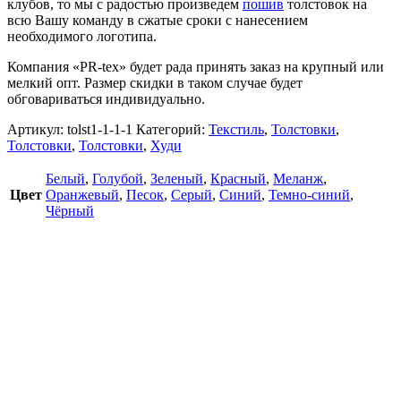
клубов, то мы с радостью произведем
пошив
толстовок на
всю Вашу команду в сжатые сроки с нанесением
необходимого логотипа.
Компания «PR-tex» будет рада принять заказ на крупный или
мелкий опт. Размер скидки в таком случае будет
обговариваться индивидуально.
Артикул:
tolst1-1-1-1
Категорий:
Текстиль
,
Толстовки
,
Толстовки
,
Толстовки
,
Худи
Белый
,
Голубой
,
Зеленый
,
Красный
,
Меланж
,
Цвет
Оранжевый
,
Песок
,
Серый
,
Синий
,
Темно-синий
,
Чёрный