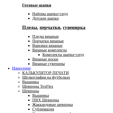
Готовые шапки
Наборы шапка+снуд
Детские шапки
Пледы
,
перчатки
,
сувенирка
Пледы вязаные
Перчатки вязаные
Варежки вязаные
Вязаные комплекты
Комплекты шапка+снуд
Вязаные носки
Вязаные сувениры
Нанесение
КАЛЬКУЛЯТОР ПЕЧАТИ
Шелкография на футболках
Вышивка
Шевроны TexFlex
Шевроны
Вышивка
ПВХ Шевроны
Жаккардовые шевроны
Сублимация