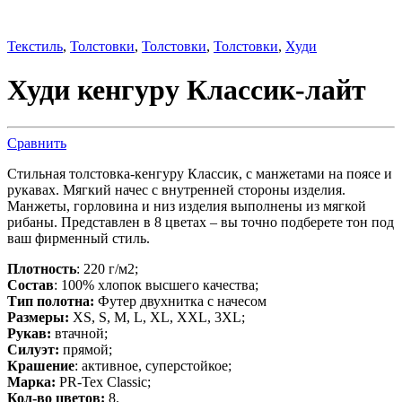
Текстиль
,
Толстовки
,
Толстовки
,
Толстовки
,
Худи
Худи кенгуру Классик-лайт
Сравнить
Стильная толстовка-кенгуру Классик, с манжетами на поясе и
рукавах. Мягкий начес с внутренней стороны изделия.
Манжеты, горловина и низ изделия выполнены из мягкой
рибаны. Представлен в 8 цветах – вы точно подберете тон под
ваш фирменный стиль.
Плотность
: 220 г/м2;
Состав
: 100% хлопок высшего качества;
Тип полотна:
Футер двухнитка с начесом
Размеры:
XS, S, M, L, XL, XXL, 3XL;
Рукав:
втачной;
Силуэт:
прямой;
Крашение
: активное, суперстойкое;
Марка:
PR-Tex Classic;
Кол-во цветов:
8.