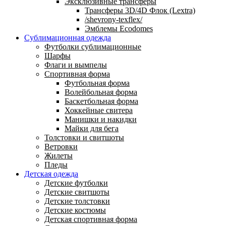
Эксклюзивные трансферы
Трансферы 3D/4D Флок (Lextra)
/shevrony-texflex/
Эмблемы Ecodomes
Сублимационная одежда
Футболки сублимационные
Шарфы
Флаги и вымпелы
Спортивная форма
Футбольная форма
Волейбольная форма
Баскетбольная форма
Хоккейные свитера
Манишки и накидки
Майки для бега
Толстовки и свитшоты
Ветровки
Жилеты
Пледы
Детская одежда
Детские футболки
Детские свитшоты
Детские толстовки
Детские костюмы
Детская спортивная форма