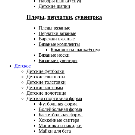
Наборы шапка+снуд
Детские шапки
Пледы
,
перчатки
,
сувенирка
Пледы вязаные
Перчатки вязаные
Варежки вязаные
Вязаные комплекты
Комплекты шапка+снуд
Вязаные носки
Вязаные сувениры
Детское
Детские футболки
Детские свитшоты
Детские толстовки
Детские костюмы
Детские полотенца
Детская спортивная форма
Футбольная форма
Волейбольная форма
Баскетбольная форма
Хоккейные свитера
Манишки и накидки
Майки для бега