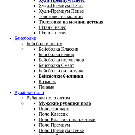
Худи-Премиум Начес
Худи-Премиум Петля
Худи-Премиум Пенье
Толстовка на молнии
Толстовка на молнии детская
Штаны начес
Штаны петля
Бейсболки
Бейсболки оптом
Бейсболка Классик
Бейсболка велюр
Бейсболка полувелюр
Бейсболка Смарт
Бейсболка на липучке
Бейсболки 6-клинки
Козырек
Панама
Рубашки поло
Рубашки поло оптом
Мужские рубашки поло
Поло стандарт
Поло Классик
Поло Классик с манжетами
Поло Премиум
Поло Премиум Пенье