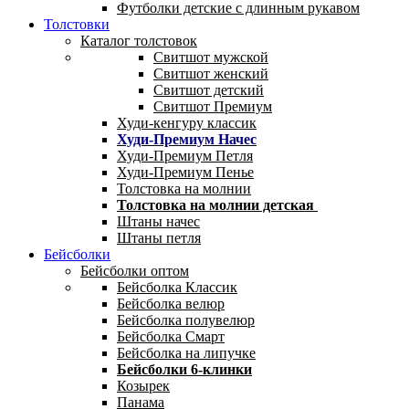
Футболки детские с длинным рукавом
Толстовки
Каталог толстовок
Свитшот мужской
Свитшот женский
Свитшот детский
Свитшот Премиум
Худи-кенгуру классик
Худи-Премиум Начес
Худи-Премиум Петля
Худи-Премиум Пенье
Толстовка на молнии
Толстовка на молнии детская
Штаны начес
Штаны петля
Бейсболки
Бейсболки оптом
Бейсболка Классик
Бейсболка велюр
Бейсболка полувелюр
Бейсболка Смарт
Бейсболка на липучке
Бейсболки 6-клинки
Козырек
Панама