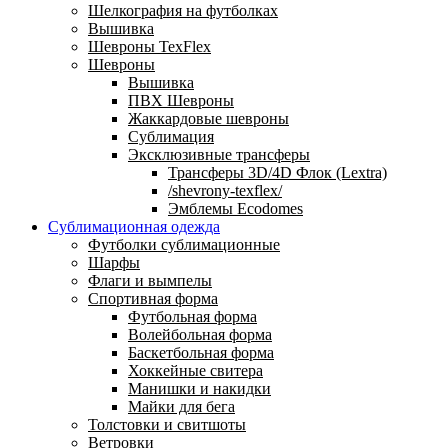
Шелкография на футболках
Вышивка
Шевроны TexFlex
Шевроны
Вышивка
ПВХ Шевроны
Жаккардовые шевроны
Сублимация
Эксклюзивные трансферы
Трансферы 3D/4D Флок (Lextra)
/shevrony-texflex/
Эмблемы Ecodomes
Сублимационная одежда
Футболки сублимационные
Шарфы
Флаги и вымпелы
Спортивная форма
Футбольная форма
Волейбольная форма
Баскетбольная форма
Хоккейные свитера
Манишки и накидки
Майки для бега
Толстовки и свитшоты
Ветровки