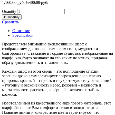
1,160.00
р
уб.
1,400.00
р
уб.
Quantity
В корзину
Сравнить
Описание
Specification
Представляем вниманию эксклюзивный шарф с
изображением драконов – символом силы, мудрости и
благородства. Отважные и гордые существа, изображенные на
шарфе, как будто оживают на его ярких полотнах, придавая
образу динамичность и загадочность.
Каждый шарф из этой серии – это воплощение стихий:
зеленый дракон символизирует возрождение и энергию
природы, красный – страсть и неукротимую силу огня, синий
– глубину и бесконечность небес, розовый – нежность и
мечтательность рассветов, а чёрный – величие и тайны
космоса.
Изготовленный из качественного акрилового материала, этот
шарф обеспечит Вам комфорт и тепло в холодные дни.
Плавные линии и контрастные цвета гарантируют, что