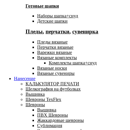
Готовые шапки
Наборы шапка+снуд
Детские шапки
Пледы
,
перчатки
,
сувенирка
Пледы вязаные
Перчатки вязаные
Варежки вязаные
Вязаные комплекты
Комплекты шапка+снуд
Вязаные носки
Вязаные сувениры
Нанесение
КАЛЬКУЛЯТОР ПЕЧАТИ
Шелкография на футболках
Вышивка
Шевроны TexFlex
Шевроны
Вышивка
ПВХ Шевроны
Жаккардовые шевроны
Сублимация