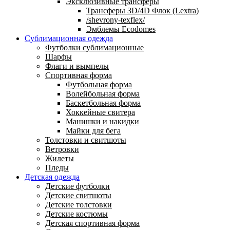
Эксклюзивные трансферы
Трансферы 3D/4D Флок (Lextra)
/shevrony-texflex/
Эмблемы Ecodomes
Сублимационная одежда
Футболки сублимационные
Шарфы
Флаги и вымпелы
Спортивная форма
Футбольная форма
Волейбольная форма
Баскетбольная форма
Хоккейные свитера
Манишки и накидки
Майки для бега
Толстовки и свитшоты
Ветровки
Жилеты
Пледы
Детская одежда
Детские футболки
Детские свитшоты
Детские толстовки
Детские костюмы
Детская спортивная форма