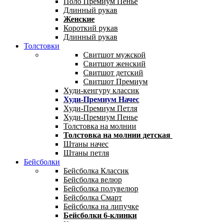
Поло Премиум Пенье
Длинный рукав
Женские
Короткий рукав
Длинный рукав
Толстовки
Свитшот мужской
Свитшот женский
Свитшот детский
Свитшот Премиум
Худи-кенгуру классик
Худи-Премиум Начес
Худи-Премиум Петля
Худи-Премиум Пенье
Толстовка на молнии
Толстовка на молнии детская
Штаны начес
Штаны петля
Бейсболки
Бейсболка Классик
Бейсболка велюр
Бейсболка полувелюр
Бейсболка Смарт
Бейсболка на липучке
Бейсболки 6-клинки