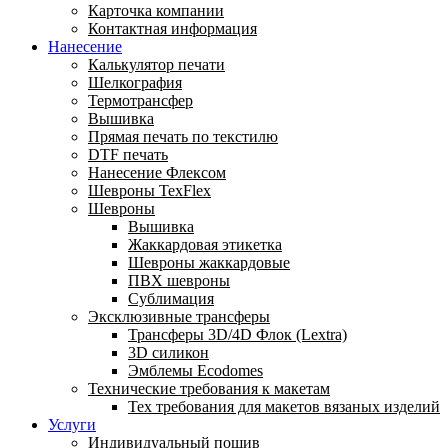
Карточка компании
Контактная информация
Нанесение
Калькулятор печати
Шелкография
Термотрансфер
Вышивка
Прямая печать по текстилю
DTF печать
Нанесение Флексом
Шевроны TexFlex
Шевроны
Вышивка
Жаккардовая этикетка
Шевроны жаккардовые
ПВХ шевроны
Сублимация
Эксклюзивные трансферы
Трансферы 3D/4D Флок (Lextra)
3D силикон
Эмблемы Ecodomes
Технические требования к макетам
Тех требования для макетов вязаных изделий
Услуги
Индивидуальный пошив