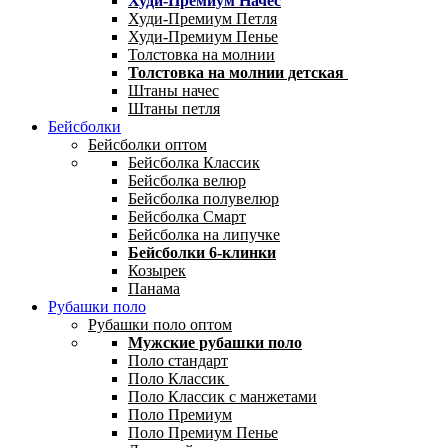
Худи-Премиум Начес
Худи-Премиум Петля
Худи-Премиум Пенье
Толстовка на молнии
Толстовка на молнии детская
Штаны начес
Штаны петля
Бейсболки
Бейсболки оптом
Бейсболка Классик
Бейсболка велюр
Бейсболка полувелюр
Бейсболка Смарт
Бейсболка на липучке
Бейсболки 6-клинки
Козырек
Панама
Рубашки поло
Рубашки поло оптом
Мужские рубашки поло
Поло стандарт
Поло Классик
Поло Классик с манжетами
Поло Премиум
Поло Премиум Пенье