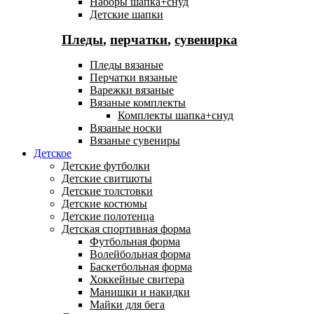
Наборы шапка+снуд
Детские шапки
Пледы
,
перчатки
,
сувенирка
Пледы вязаные
Перчатки вязаные
Варежки вязаные
Вязаные комплекты
Комплекты шапка+снуд
Вязаные носки
Вязаные сувениры
Детское
Детские футболки
Детские свитшоты
Детские толстовки
Детские костюмы
Детские полотенца
Детская спортивная форма
Футбольная форма
Волейбольная форма
Баскетбольная форма
Хоккейные свитера
Манишки и накидки
Майки для бега