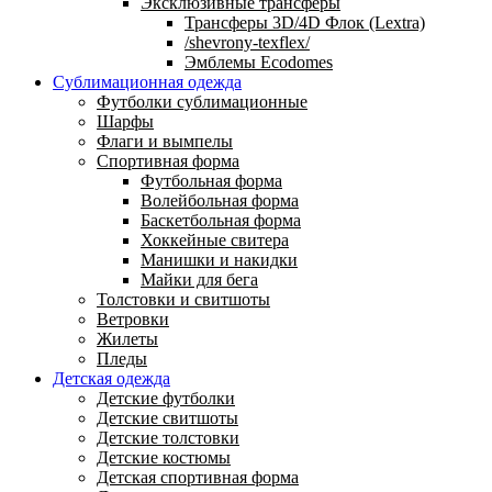
Эксклюзивные трансферы
Трансферы 3D/4D Флок (Lextra)
/shevrony-texflex/
Эмблемы Ecodomes
Сублимационная одежда
Футболки сублимационные
Шарфы
Флаги и вымпелы
Спортивная форма
Футбольная форма
Волейбольная форма
Баскетбольная форма
Хоккейные свитера
Манишки и накидки
Майки для бега
Толстовки и свитшоты
Ветровки
Жилеты
Пледы
Детская одежда
Детские футболки
Детские свитшоты
Детские толстовки
Детские костюмы
Детская спортивная форма