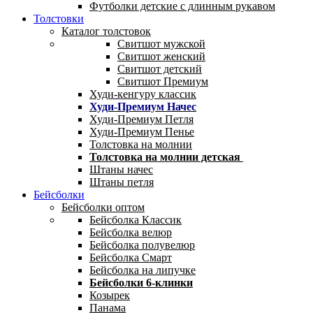
Футболки детские с длинным рукавом
Толстовки
Каталог толстовок
Свитшот мужской
Свитшот женский
Свитшот детский
Свитшот Премиум
Худи-кенгуру классик
Худи-Премиум Начес
Худи-Премиум Петля
Худи-Премиум Пенье
Толстовка на молнии
Толстовка на молнии детская
Штаны начес
Штаны петля
Бейсболки
Бейсболки оптом
Бейсболка Классик
Бейсболка велюр
Бейсболка полувелюр
Бейсболка Смарт
Бейсболка на липучке
Бейсболки 6-клинки
Козырек
Панама