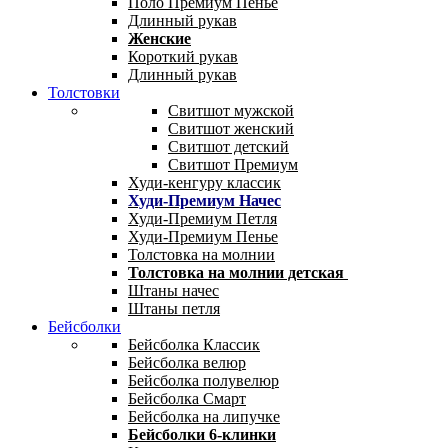
Поло Премиум Пенье
Длинный рукав
Женские
Короткий рукав
Длинный рукав
Толстовки
Свитшот мужской
Свитшот женский
Свитшот детский
Свитшот Премиум
Худи-кенгуру классик
Худи-Премиум Начес
Худи-Премиум Петля
Худи-Премиум Пенье
Толстовка на молнии
Толстовка на молнии детская
Штаны начес
Штаны петля
Бейсболки
Бейсболка Классик
Бейсболка велюр
Бейсболка полувелюр
Бейсболка Смарт
Бейсболка на липучке
Бейсболки 6-клинки