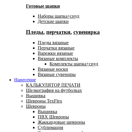
Готовые шапки
Наборы шапка+снуд
Детские шапки
Пледы
,
перчатки
,
сувенирка
Пледы вязаные
Перчатки вязаные
Варежки вязаные
Вязаные комплекты
Комплекты шапка+снуд
Вязаные носки
Вязаные сувениры
Нанесение
КАЛЬКУЛЯТОР ПЕЧАТИ
Шелкография на футболках
Вышивка
Шевроны TexFlex
Шевроны
Вышивка
ПВХ Шевроны
Жаккардовые шевроны
Сублимация