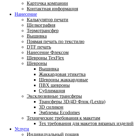
Карточка компании
Контактная информация
Нанесение
Калькулятор печати
Шелкография
Термотрансфер
Вышивка
Прямая печать по текстилю
DTF печать
Нанесение Флексом
Шевроны TexFlex
Шевроны
Вышивка
Жаккардовая этикетка
Шевроны жаккардовые
ПВХ шевроны
Сублимация
Эксклюзивные трансферы
Трансферы 3D/4D Флок (Lextra)
3D силикон
Эмблемы Ecodomes
Технические требования к макетам
Тех требования для макетов вязаных изделий
Услуги
Индивидуальный пошив