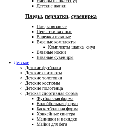
Наборы шапка+снуд
Детские шапки
Пледы
,
перчатки
,
сувенирка
Пледы вязаные
Перчатки вязаные
Варежки вязаные
Вязаные комплекты
Комплекты шапка+снуд
Вязаные носки
Вязаные сувениры
Детское
Детские футболки
Детские свитшоты
Детские толстовки
Детские костюмы
Детские полотенца
Детская спортивная форма
Футбольная форма
Волейбольная форма
Баскетбольная форма
Хоккейные свитера
Манишки и накидки
Майки для бега