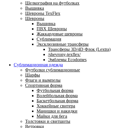
Шелкография на футболках
Вышивка
Шевроны TexFlex
Шевроны
Вышивка
ПВХ Шевроны
Жаккардовые шевроны
Сублимация
Эксклюзивные трансферы
Трансферы 3D/4D Флок (Lextra)
/shevrony-texflex/
Эмблемы Ecodomes
Сублимационная одежда
Футболки сублимационные
Шарфы
Флаги и вымпелы
Спортивная форма
Футбольная форма
Волейбольная форма
Баскетбольная форма
Хоккейные свитера
Манишки и накидки
Майки для бега
Толстовки и свитшоты
Ветровки