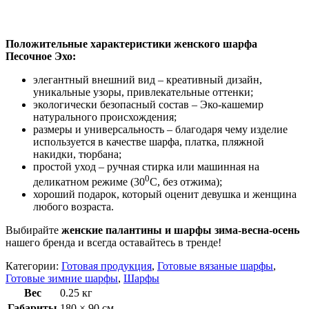
Положительные характеристики женского шарфа
Песочное Эхо:
элегантный внешний вид – креативный дизайн,
уникальные узоры, привлекательные оттенки;
экологически безопасный состав – Эко-кашемир
натурального происхождения;
размеры и универсальность – благодаря чему изделие
используется в качестве шарфа, платка, пляжной
накидки, тюрбана;
простой уход – ручная стирка или машинная на
0
деликатном режиме (30
С, без отжима);
хороший подарок, который оценит девушка и женщина
любого возраста.
Выбирайте
женские палантины и шарфы зима-весна-осень
нашего бренда и всегда оставайтесь в тренде!
Категории:
Готовая продукция
,
Готовые вязаные шарфы
,
Готовые зимние шарфы
,
Шарфы
Вес
0.25 кг
Габариты
180 × 90 см