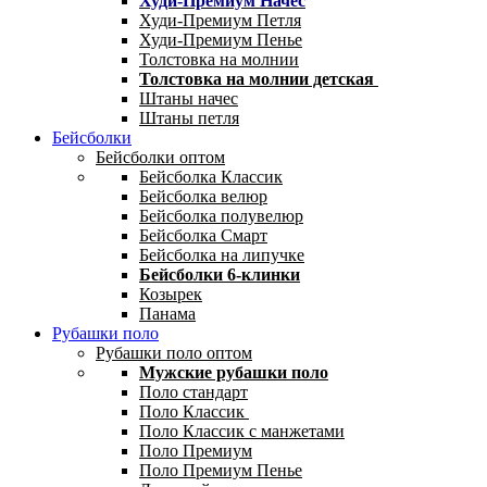
Худи-Премиум Начес
Худи-Премиум Петля
Худи-Премиум Пенье
Толстовка на молнии
Толстовка на молнии детская
Штаны начес
Штаны петля
Бейсболки
Бейсболки оптом
Бейсболка Классик
Бейсболка велюр
Бейсболка полувелюр
Бейсболка Смарт
Бейсболка на липучке
Бейсболки 6-клинки
Козырек
Панама
Рубашки поло
Рубашки поло оптом
Мужские рубашки поло
Поло стандарт
Поло Классик
Поло Классик с манжетами
Поло Премиум
Поло Премиум Пенье