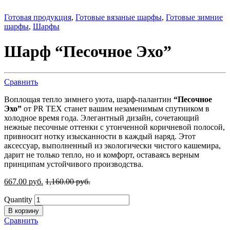
Готовая продукция
,
Готовые вязаные шарфы
,
Готовые зимние
шарфы
,
Шарфы
Шарф “Песочное Эхо”
Сравнить
Воплощая тепло зимнего уюта, шарф-палантин
“Песочное
Эхо”
от PR TEX станет вашим незаменимым спутником в
холодное время года. Элегантный дизайн, сочетающий
нежные песочные оттенки с утонченной коричневой полосой,
привносит нотку изысканности в каждый наряд. Этот
аксессуар, выполненный из экологически чистого кашемира,
дарит не только тепло, но и комфорт, оставаясь верным
принципам устойчивого производства.
667.00
р
уб.
1,160.00
р
уб.
Quantity
В корзину
Сравнить