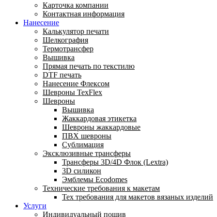
Карточка компании
Контактная информация
Нанесение
Калькулятор печати
Шелкография
Термотрансфер
Вышивка
Прямая печать по текстилю
DTF печать
Нанесение Флексом
Шевроны TexFlex
Шевроны
Вышивка
Жаккардовая этикетка
Шевроны жаккардовые
ПВХ шевроны
Сублимация
Эксклюзивные трансферы
Трансферы 3D/4D Флок (Lextra)
3D силикон
Эмблемы Ecodomes
Технические требования к макетам
Тех требования для макетов вязаных изделий
Услуги
Индивидуальный пошив