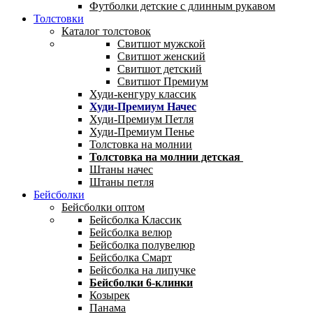
Футболки детские с длинным рукавом
Толстовки
Каталог толстовок
Свитшот мужской
Свитшот женский
Свитшот детский
Свитшот Премиум
Худи-кенгуру классик
Худи-Премиум Начес
Худи-Премиум Петля
Худи-Премиум Пенье
Толстовка на молнии
Толстовка на молнии детская
Штаны начес
Штаны петля
Бейсболки
Бейсболки оптом
Бейсболка Классик
Бейсболка велюр
Бейсболка полувелюр
Бейсболка Смарт
Бейсболка на липучке
Бейсболки 6-клинки
Козырек
Панама