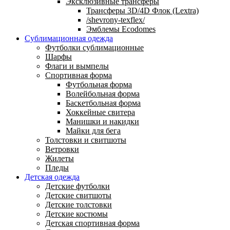
Эксклюзивные трансферы
Трансферы 3D/4D Флок (Lextra)
/shevrony-texflex/
Эмблемы Ecodomes
Сублимационная одежда
Футболки сублимационные
Шарфы
Флаги и вымпелы
Спортивная форма
Футбольная форма
Волейбольная форма
Баскетбольная форма
Хоккейные свитера
Манишки и накидки
Майки для бега
Толстовки и свитшоты
Ветровки
Жилеты
Пледы
Детская одежда
Детские футболки
Детские свитшоты
Детские толстовки
Детские костюмы
Детская спортивная форма