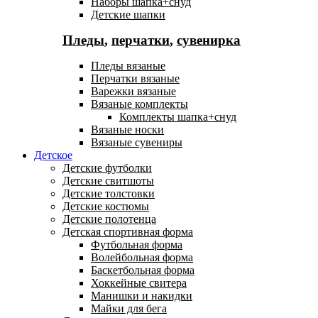
Наборы шапка+снуд
Детские шапки
Пледы
,
перчатки
,
сувенирка
Пледы вязаные
Перчатки вязаные
Варежки вязаные
Вязаные комплекты
Комплекты шапка+снуд
Вязаные носки
Вязаные сувениры
Детское
Детские футболки
Детские свитшоты
Детские толстовки
Детские костюмы
Детские полотенца
Детская спортивная форма
Футбольная форма
Волейбольная форма
Баскетбольная форма
Хоккейные свитера
Манишки и накидки
Майки для бега