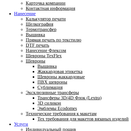
Карточка компании
Контактная информация
Нанесение
Калькулятор печати
Шелкография
Термотрансфер
Вышивка
Прямая печать по текстилю
DTF печать
Нанесение Флексом
Шевроны TexFlex
Шевроны
Вышивка
Жаккардовая этикетка
Шевроны жаккардовые
ПВХ шевроны
Сублимация
Эксклюзивные трансферы
Трансферы 3D/4D Флок (Lextra)
3D силикон
Эмблемы Ecodomes
Технические требования к макетам
Тех требования для макетов вязаных изделий
Услуги
Индивидуальный пошив