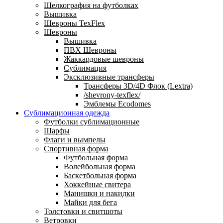
Шелкография на футболках
Вышивка
Шевроны TexFlex
Шевроны
Вышивка
ПВХ Шевроны
Жаккардовые шевроны
Сублимация
Эксклюзивные трансферы
Трансферы 3D/4D Флок (Lextra)
/shevrony-texflex/
Эмблемы Ecodomes
Сублимационная одежда
Футболки сублимационные
Шарфы
Флаги и вымпелы
Спортивная форма
Футбольная форма
Волейбольная форма
Баскетбольная форма
Хоккейные свитера
Манишки и накидки
Майки для бега
Толстовки и свитшоты
Ветровки