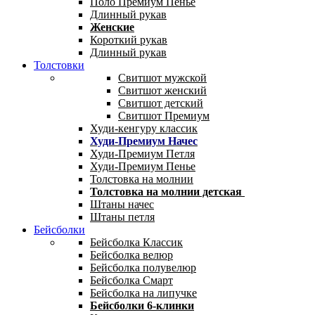
Поло Премиум Пенье
Длинный рукав
Женские
Короткий рукав
Длинный рукав
Толстовки
Свитшот мужской
Свитшот женский
Свитшот детский
Свитшот Премиум
Худи-кенгуру классик
Худи-Премиум Начес
Худи-Премиум Петля
Худи-Премиум Пенье
Толстовка на молнии
Толстовка на молнии детская
Штаны начес
Штаны петля
Бейсболки
Бейсболка Классик
Бейсболка велюр
Бейсболка полувелюр
Бейсболка Смарт
Бейсболка на липучке
Бейсболки 6-клинки