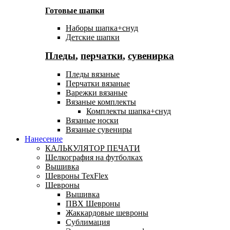
Готовые шапки
Наборы шапка+снуд
Детские шапки
Пледы
,
перчатки
,
сувенирка
Пледы вязаные
Перчатки вязаные
Варежки вязаные
Вязаные комплекты
Комплекты шапка+снуд
Вязаные носки
Вязаные сувениры
Нанесение
КАЛЬКУЛЯТОР ПЕЧАТИ
Шелкография на футболках
Вышивка
Шевроны TexFlex
Шевроны
Вышивка
ПВХ Шевроны
Жаккардовые шевроны
Сублимация