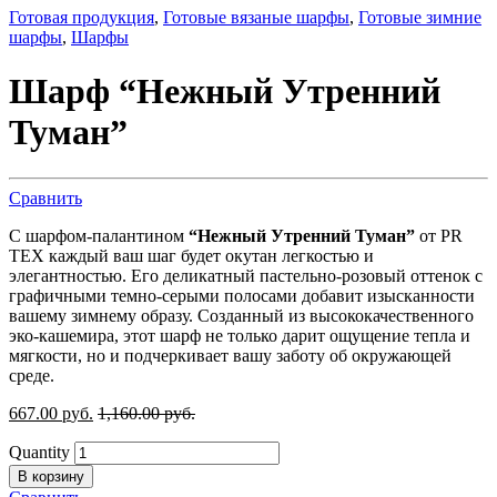
Готовая продукция
,
Готовые вязаные шарфы
,
Готовые зимние
шарфы
,
Шарфы
Шарф “Нежный Утренний
Туман”
Сравнить
С шарфом-палантином
“Нежный Утренний Туман”
от PR
TEX каждый ваш шаг будет окутан легкостью и
элегантностью. Его деликатный пастельно-розовый оттенок с
графичными темно-серыми полосами добавит изысканности
вашему зимнему образу. Созданный из высококачественного
эко-кашемира, этот шарф не только дарит ощущение тепла и
мягкости, но и подчеркивает вашу заботу об окружающей
среде.
667.00
р
уб.
1,160.00
р
уб.
Quantity
В корзину