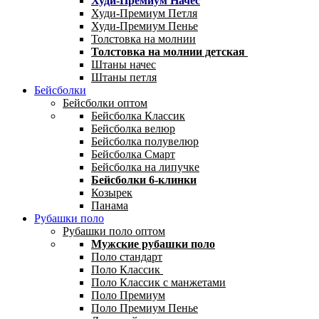
Худи-Премиум Начес
Худи-Премиум Петля
Худи-Премиум Пенье
Толстовка на молнии
Толстовка на молнии детская
Штаны начес
Штаны петля
Бейсболки
Бейсболки оптом
Бейсболка Классик
Бейсболка велюр
Бейсболка полувелюр
Бейсболка Смарт
Бейсболка на липучке
Бейсболки 6-клинки
Козырек
Панама
Рубашки поло
Рубашки поло оптом
Мужские рубашки поло
Поло стандарт
Поло Классик
Поло Классик с манжетами
Поло Премиум
Поло Премиум Пенье