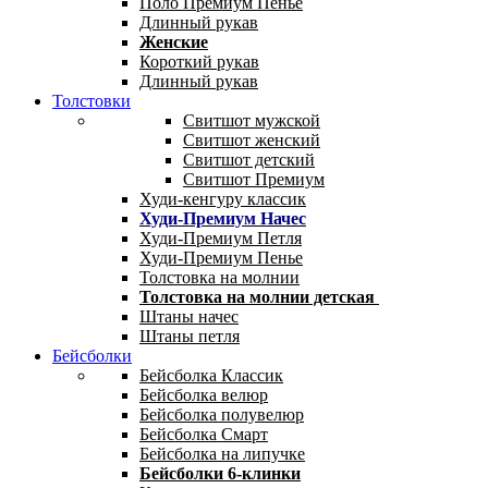
Поло Премиум Пенье
Длинный рукав
Женские
Короткий рукав
Длинный рукав
Толстовки
Свитшот мужской
Свитшот женский
Свитшот детский
Свитшот Премиум
Худи-кенгуру классик
Худи-Премиум Начес
Худи-Премиум Петля
Худи-Премиум Пенье
Толстовка на молнии
Толстовка на молнии детская
Штаны начес
Штаны петля
Бейсболки
Бейсболка Классик
Бейсболка велюр
Бейсболка полувелюр
Бейсболка Смарт
Бейсболка на липучке
Бейсболки 6-клинки