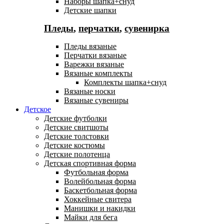
Наборы шапка+снуд
Детские шапки
Пледы
,
перчатки
,
сувенирка
Пледы вязаные
Перчатки вязаные
Варежки вязаные
Вязаные комплекты
Комплекты шапка+снуд
Вязаные носки
Вязаные сувениры
Детское
Детские футболки
Детские свитшоты
Детские толстовки
Детские костюмы
Детские полотенца
Детская спортивная форма
Футбольная форма
Волейбольная форма
Баскетбольная форма
Хоккейные свитера
Манишки и накидки
Майки для бега