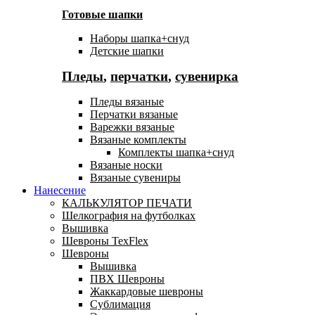
Готовые шапки
Наборы шапка+снуд
Детские шапки
Пледы
,
перчатки
,
сувенирка
Пледы вязаные
Перчатки вязаные
Варежки вязаные
Вязаные комплекты
Комплекты шапка+снуд
Вязаные носки
Вязаные сувениры
Нанесение
КАЛЬКУЛЯТОР ПЕЧАТИ
Шелкография на футболках
Вышивка
Шевроны TexFlex
Шевроны
Вышивка
ПВХ Шевроны
Жаккардовые шевроны
Сублимация