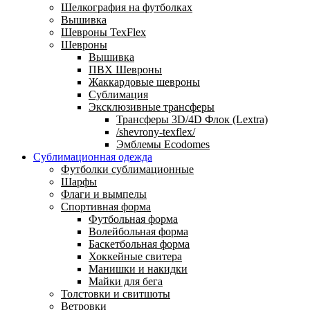
Шелкография на футболках
Вышивка
Шевроны TexFlex
Шевроны
Вышивка
ПВХ Шевроны
Жаккардовые шевроны
Сублимация
Эксклюзивные трансферы
Трансферы 3D/4D Флок (Lextra)
/shevrony-texflex/
Эмблемы Ecodomes
Сублимационная одежда
Футболки сублимационные
Шарфы
Флаги и вымпелы
Спортивная форма
Футбольная форма
Волейбольная форма
Баскетбольная форма
Хоккейные свитера
Манишки и накидки
Майки для бега
Толстовки и свитшоты
Ветровки