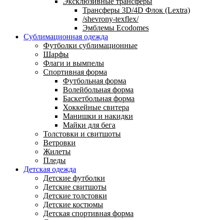
Эксклюзивные трансферы
Трансферы 3D/4D Флок (Lextra)
/shevrony-texflex/
Эмблемы Ecodomes
Сублимационная одежда
Футболки сублимационные
Шарфы
Флаги и вымпелы
Спортивная форма
Футбольная форма
Волейбольная форма
Баскетбольная форма
Хоккейные свитера
Манишки и накидки
Майки для бега
Толстовки и свитшоты
Ветровки
Жилеты
Пледы
Детская одежда
Детские футболки
Детские свитшоты
Детские толстовки
Детские костюмы
Детская спортивная форма