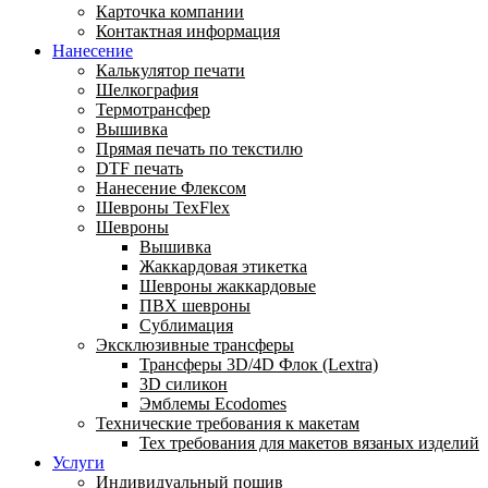
Карточка компании
Контактная информация
Нанесение
Калькулятор печати
Шелкография
Термотрансфер
Вышивка
Прямая печать по текстилю
DTF печать
Нанесение Флексом
Шевроны TexFlex
Шевроны
Вышивка
Жаккардовая этикетка
Шевроны жаккардовые
ПВХ шевроны
Сублимация
Эксклюзивные трансферы
Трансферы 3D/4D Флок (Lextra)
3D силикон
Эмблемы Ecodomes
Технические требования к макетам
Тех требования для макетов вязаных изделий
Услуги
Индивидуальный пошив