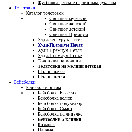
Футболки детские с длинным рукавом
Толстовки
Каталог толстовок
Свитшот мужской
Свитшот женский
Свитшот детский
Свитшот Премиум
Худи-кенгуру классик
Худи-Премиум Начес
Худи-Премиум Петля
Худи-Премиум Пенье
Толстовка на молнии
Толстовка на молнии детская
Штаны начес
Штаны петля
Бейсболки
Бейсболки оптом
Бейсболка Классик
Бейсболка велюр
Бейсболка полувелюр
Бейсболка Смарт
Бейсболка на липучке
Бейсболки 6-клинки
Козырек
Панама