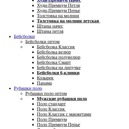
Худи-Премиум Начес
Худи-Премиум Петля
Худи-Премиум Пенье
Толстовка на молнии
Толстовка на молнии детская
Штаны начес
Штаны петля
Бейсболки
Бейсболки оптом
Бейсболка Классик
Бейсболка велюр
Бейсболка полувелюр
Бейсболка Смарт
Бейсболка на липучке
Бейсболки 6-клинки
Козырек
Панама
Рубашки поло
Рубашки поло оптом
Мужские рубашки поло
Поло стандарт
Поло Классик
Поло Классик с манжетами
Поло Премиум
Поло Премиум Пенье