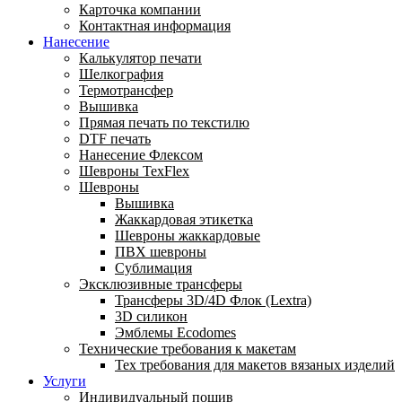
Карточка компании
Контактная информация
Нанесение
Калькулятор печати
Шелкография
Термотрансфер
Вышивка
Прямая печать по текстилю
DTF печать
Нанесение Флексом
Шевроны TexFlex
Шевроны
Вышивка
Жаккардовая этикетка
Шевроны жаккардовые
ПВХ шевроны
Сублимация
Эксклюзивные трансферы
Трансферы 3D/4D Флок (Lextra)
3D силикон
Эмблемы Ecodomes
Технические требования к макетам
Тех требования для макетов вязаных изделий
Услуги
Индивидуальный пошив