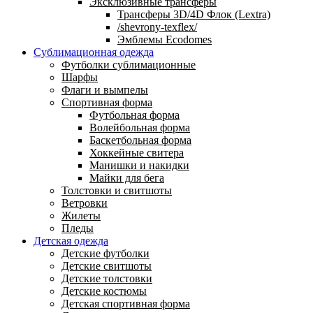
Эксклюзивные трансферы
Трансферы 3D/4D Флок (Lextra)
/shevrony-texflex/
Эмблемы Ecodomes
Сублимационная одежда
Футболки сублимационные
Шарфы
Флаги и вымпелы
Спортивная форма
Футбольная форма
Волейбольная форма
Баскетбольная форма
Хоккейные свитера
Манишки и накидки
Майки для бега
Толстовки и свитшоты
Ветровки
Жилеты
Пледы
Детская одежда
Детские футболки
Детские свитшоты
Детские толстовки
Детские костюмы
Детская спортивная форма