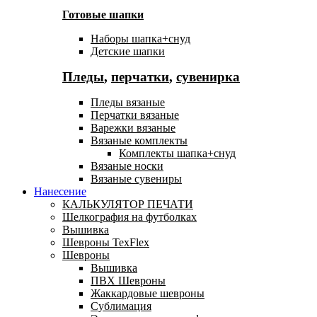
Готовые шапки
Наборы шапка+снуд
Детские шапки
Пледы
,
перчатки
,
сувенирка
Пледы вязаные
Перчатки вязаные
Варежки вязаные
Вязаные комплекты
Комплекты шапка+снуд
Вязаные носки
Вязаные сувениры
Нанесение
КАЛЬКУЛЯТОР ПЕЧАТИ
Шелкография на футболках
Вышивка
Шевроны TexFlex
Шевроны
Вышивка
ПВХ Шевроны
Жаккардовые шевроны
Сублимация