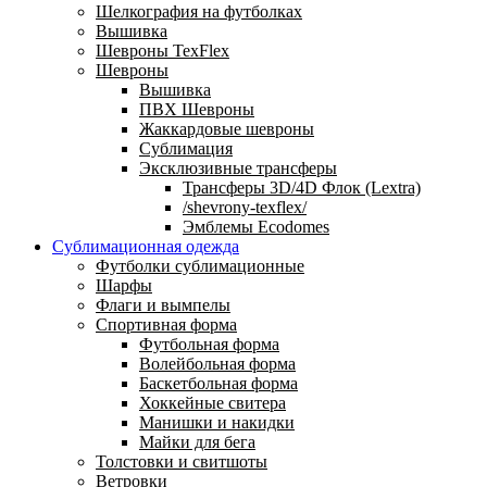
Шелкография на футболках
Вышивка
Шевроны TexFlex
Шевроны
Вышивка
ПВХ Шевроны
Жаккардовые шевроны
Сублимация
Эксклюзивные трансферы
Трансферы 3D/4D Флок (Lextra)
/shevrony-texflex/
Эмблемы Ecodomes
Сублимационная одежда
Футболки сублимационные
Шарфы
Флаги и вымпелы
Спортивная форма
Футбольная форма
Волейбольная форма
Баскетбольная форма
Хоккейные свитера
Манишки и накидки
Майки для бега
Толстовки и свитшоты
Ветровки