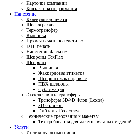
Карточка компании
Контактная информация
Нанесение
Калькулятор печати
Шелкография
Термотрансфер
Вышивка
Прямая печать по текстилю
DTF печать
Нанесение Флексом
Шевроны TexFlex
Шевроны
Вышивка
Жаккардовая этикетка
Шевроны жаккардовые
ПВХ шевроны
Сублимация
Эксклюзивные трансферы
Трансферы 3D/4D Флок (Lextra)
3D силикон
Эмблемы Ecodomes
Технические требования к макетам
Тех требования для макетов вязаных изделий
Услуги
Индивидуальный пошив