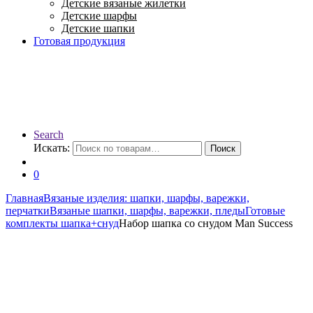
Детские вязаные жилетки
Детские шарфы
Детские шапки
Готовая продукция
Search
Искать:
Поиск
0
Главная
Вязаные изделия: шапки, шарфы, варежки,
перчатки
Вязаные шапки, шарфы, варежки, пледы
Готовые
комплекты шапка+снуд
Набор шапка со снудом Man Success