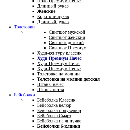
Поло Премиум Пенье
Длинный рукав
Женские
Короткий рукав
Длинный рукав
Толстовки
Свитшот мужской
Свитшот женский
Свитшот детский
Свитшот Премиум
Худи-кенгуру классик
Худи-Премиум Начес
Худи-Премиум Петля
Худи-Премиум Пенье
Толстовка на молнии
Толстовка на молнии детская
Штаны начес
Штаны петля
Бейсболки
Бейсболка Классик
Бейсболка велюр
Бейсболка полувелюр
Бейсболка Смарт
Бейсболка на липучке
Бейсболки 6-клинки