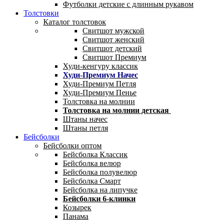
Футболки детские с длинным рукавом
Толстовки
Каталог толстовок
Свитшот мужской
Свитшот женский
Свитшот детский
Свитшот Премиум
Худи-кенгуру классик
Худи-Премиум Начес
Худи-Премиум Петля
Худи-Премиум Пенье
Толстовка на молнии
Толстовка на молнии детская
Штаны начес
Штаны петля
Бейсболки
Бейсболки оптом
Бейсболка Классик
Бейсболка велюр
Бейсболка полувелюр
Бейсболка Смарт
Бейсболка на липучке
Бейсболки 6-клинки
Козырек
Панама