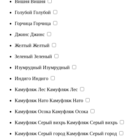
Вишня
Вишня
Голубой
Голубой
Горчица
Горчица
Джинс
Джинс
Желтый
Желтый
Зеленый
Зеленый
Изумрудный
Изумрудный
Индиго
Индиго
Камуфляж Лес
Камуфляж Лес
Камуфляж Нато
Камуфляж Нато
Камуфляж Осока
Камуфляж Осока
Камуфляж Серый вихрь
Камуфляж Серый вихрь
Камуфляж Серый город
Камуфляж Серый город