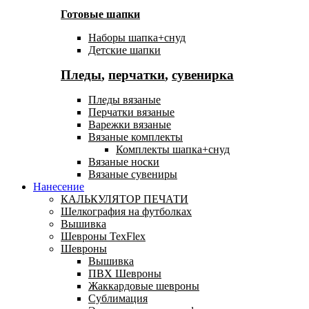
Готовые шапки
Наборы шапка+снуд
Детские шапки
Пледы
,
перчатки
,
сувенирка
Пледы вязаные
Перчатки вязаные
Варежки вязаные
Вязаные комплекты
Комплекты шапка+снуд
Вязаные носки
Вязаные сувениры
Нанесение
КАЛЬКУЛЯТОР ПЕЧАТИ
Шелкография на футболках
Вышивка
Шевроны TexFlex
Шевроны
Вышивка
ПВХ Шевроны
Жаккардовые шевроны
Сублимация