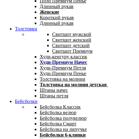
Поло Премиум Пенье
Длинный рукав
Женские
Короткий рукав
Длинный рукав
Толстовки
Свитшот мужской
Свитшот женский
Свитшот детский
Свитшот Премиум
Худи-кенгуру классик
Худи-Премиум Начес
Худи-Премиум Петля
Худи-Премиум Пенье
Толстовка на молнии
Толстовка на молнии детская
Штаны начес
Штаны петля
Бейсболки
Бейсболка Классик
Бейсболка велюр
Бейсболка полувелюр
Бейсболка Смарт
Бейсболка на липучке
Бейсболки 6-клинки