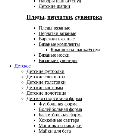
Наборы шапка+снуд
Детские шапки
Пледы
,
перчатки
,
сувенирка
Пледы вязаные
Перчатки вязаные
Варежки вязаные
Вязаные комплекты
Комплекты шапка+снуд
Вязаные носки
Вязаные сувениры
Детское
Детские футболки
Детские свитшоты
Детские толстовки
Детские костюмы
Детские полотенца
Детская спортивная форма
Футбольная форма
Волейбольная форма
Баскетбольная форма
Хоккейные свитера
Манишки и накидки
Майки для бега