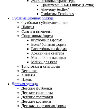
Эксклюзивные трансферы
Трансферы 3D/4D Флок (Lextra)
/shevrony-texflex/
Эмблемы Ecodomes
Сублимационная одежда
Футболки сублимационные
Шарфы
Флаги и вымпелы
Спортивная форма
Футбольная форма
Волейбольная форма
Баскетбольная форма
Хоккейные свитера
Манишки и накидки
Майки для бега
Толстовки и свитшоты
Ветровки
Жилеты
Пледы
Детская одежда
Детские футболки
Детские свитшоты
Детские толстовки
Детские костюмы
Детская спортивная форма