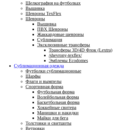
Шелкография на футболках
Вышивка
Шевроны TexFlex
Шевроны
Вышивка
ПВХ Шевроны
Жаккардовые шевроны
Сублимация
Эксклюзивные трансферы
Трансферы 3D/4D Флок (Lextra)
/shevrony-texflex/
Эмблемы Ecodomes
Сублимационная одежда
Футболки сублимационные
Шарфы
Флаги и вымпелы
Спортивная форма
Футбольная форма
Волейбольная форма
Баскетбольная форма
Хоккейные свитера
Манишки и накидки
Майки для бега
Толстовки и свитшоты
Ветровки