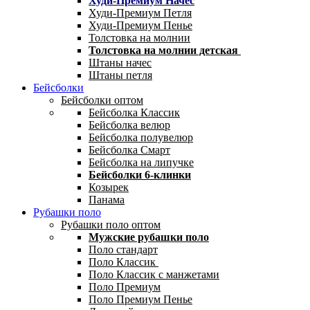
Худи-Премиум Начес
Худи-Премиум Петля
Худи-Премиум Пенье
Толстовка на молнии
Толстовка на молнии детская
Штаны начес
Штаны петля
Бейсболки
Бейсболки оптом
Бейсболка Классик
Бейсболка велюр
Бейсболка полувелюр
Бейсболка Смарт
Бейсболка на липучке
Бейсболки 6-клинки
Козырек
Панама
Рубашки поло
Рубашки поло оптом
Мужские рубашки поло
Поло стандарт
Поло Классик
Поло Классик с манжетами
Поло Премиум
Поло Премиум Пенье