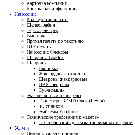
Карточка компании
Контактная информация
Нанесение
Калькулятор печати
Шелкография
Термотрансфер
Вышивка
Прямая печать по текстилю
DTF печать
Нанесение Флексом
Шевроны TexFlex
Шевроны
Вышивка
Жаккардовая этикетка
Шевроны жаккардовые
ПВХ шевроны
Сублимация
Эксклюзивные трансферы
Трансферы 3D/4D Флок (Lextra)
3D силикон
Эмблемы Ecodomes
Технические требования к макетам
Тех требования для макетов вязаных изделий
Услуги
Индивидуальный пошив