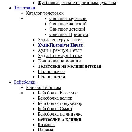
Футболки детские с длинным рукавом
Толстовки
Каталог толстовок
Свитшот мужской
Свитшот женский
Свитшот детский
Свитшот Премиум
Худи-кенгуру классик
Худи-Премиум Начес
Худи-Премиум Петля
Худи-Премиум Пенье
Толстовка на молнии
Толстовка на молнии детская
Штаны начес
Штаны петля
Бейсболки
Бейсболки оптом
Бейсболка Классик
Бейсболка велюр
Бейсболка полувелюр
Бейсболка Смарт
Бейсболка на липучке
Бейсболки 6-клинки
Козырек
Панама