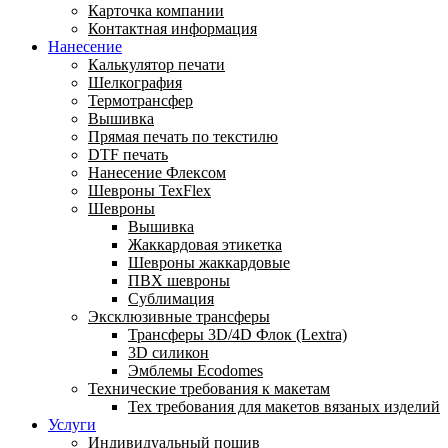
Карточка компании
Контактная информация
Нанесение
Калькулятор печати
Шелкография
Термотрансфер
Вышивка
Прямая печать по текстилю
DTF печать
Нанесение Флексом
Шевроны TexFlex
Шевроны
Вышивка
Жаккардовая этикетка
Шевроны жаккардовые
ПВХ шевроны
Сублимация
Эксклюзивные трансферы
Трансферы 3D/4D Флок (Lextra)
3D силикон
Эмблемы Ecodomes
Технические требования к макетам
Тех требования для макетов вязаных изделий
Услуги
Индивидуальный пошив