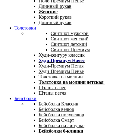
Поло Премиум Пенье
Длинный рукав
Женские
Короткий рукав
Длинный рукав
Толстовки
Свитшот мужской
Свитшот женский
Свитшот детский
Свитшот Премиум
Худи-кенгуру классик
Худи-Премиум Начес
Худи-Премиум Петля
Худи-Премиум Пенье
Толстовка на молнии
Толстовка на молнии детская
Штаны начес
Штаны петля
Бейсболки
Бейсболка Классик
Бейсболка велюр
Бейсболка полувелюр
Бейсболка Смарт
Бейсболка на липучке
Бейсболки 6-клинки