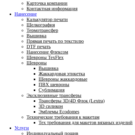
Карточка компании
Контактная информация
Нанесение
Калькулятор печати
Шелкография
Термотрансфер
Вышивка
Прямая печать по текстилю
DTF печать
Нанесение Флексом
Шевроны TexFlex
Шевроны
Вышивка
Жаккардовая этикетка
Шевроны жаккардовые
ПВХ шевроны
Сублимация
Эксклюзивные трансферы
Трансферы 3D/4D Флок (Lextra)
3D силикон
Эмблемы Ecodomes
Технические требования к макетам
Тех требования для макетов вязаных изделий
Услуги
Индивидуальный пошив