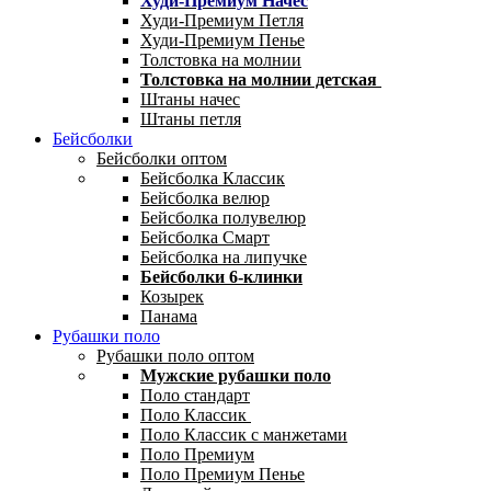
Худи-Премиум Начес
Худи-Премиум Петля
Худи-Премиум Пенье
Толстовка на молнии
Толстовка на молнии детская
Штаны начес
Штаны петля
Бейсболки
Бейсболки оптом
Бейсболка Классик
Бейсболка велюр
Бейсболка полувелюр
Бейсболка Смарт
Бейсболка на липучке
Бейсболки 6-клинки
Козырек
Панама
Рубашки поло
Рубашки поло оптом
Мужские рубашки поло
Поло стандарт
Поло Классик
Поло Классик с манжетами
Поло Премиум
Поло Премиум Пенье