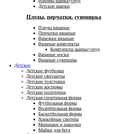
Наборы шапка+снуд
Детские шапки
Пледы
,
перчатки
,
сувенирка
Пледы вязаные
Перчатки вязаные
Варежки вязаные
Вязаные комплекты
Комплекты шапка+снуд
Вязаные носки
Вязаные сувениры
Детское
Детские футболки
Детские свитшоты
Детские толстовки
Детские костюмы
Детские полотенца
Детская спортивная форма
Футбольная форма
Волейбольная форма
Баскетбольная форма
Хоккейные свитера
Манишки и накидки
Майки для бега