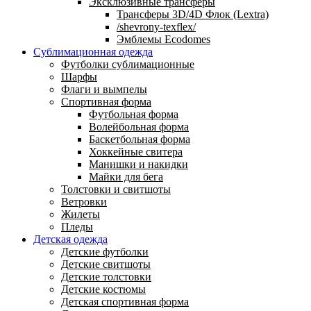
Эксклюзивные трансферы
Трансферы 3D/4D Флок (Lextra)
/shevrony-texflex/
Эмблемы Ecodomes
Сублимационная одежда
Футболки сублимационные
Шарфы
Флаги и вымпелы
Спортивная форма
Футбольная форма
Волейбольная форма
Баскетбольная форма
Хоккейные свитера
Манишки и накидки
Майки для бега
Толстовки и свитшоты
Ветровки
Жилеты
Пледы
Детская одежда
Детские футболки
Детские свитшоты
Детские толстовки
Детские костюмы
Детская спортивная форма