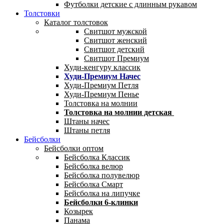
Футболки детские с длинным рукавом
Толстовки
Каталог толстовок
Свитшот мужской
Свитшот женский
Свитшот детский
Свитшот Премиум
Худи-кенгуру классик
Худи-Премиум Начес
Худи-Премиум Петля
Худи-Премиум Пенье
Толстовка на молнии
Толстовка на молнии детская
Штаны начес
Штаны петля
Бейсболки
Бейсболки оптом
Бейсболка Классик
Бейсболка велюр
Бейсболка полувелюр
Бейсболка Смарт
Бейсболка на липучке
Бейсболки 6-клинки
Козырек
Панама