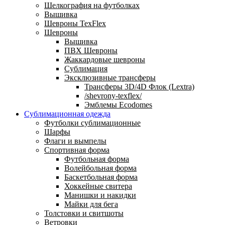
Шелкография на футболках
Вышивка
Шевроны TexFlex
Шевроны
Вышивка
ПВХ Шевроны
Жаккардовые шевроны
Сублимация
Эксклюзивные трансферы
Трансферы 3D/4D Флок (Lextra)
/shevrony-texflex/
Эмблемы Ecodomes
Сублимационная одежда
Футболки сублимационные
Шарфы
Флаги и вымпелы
Спортивная форма
Футбольная форма
Волейбольная форма
Баскетбольная форма
Хоккейные свитера
Манишки и накидки
Майки для бега
Толстовки и свитшоты
Ветровки