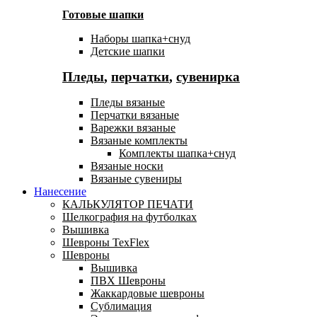
Готовые шапки
Наборы шапка+снуд
Детские шапки
Пледы
,
перчатки
,
сувенирка
Пледы вязаные
Перчатки вязаные
Варежки вязаные
Вязаные комплекты
Комплекты шапка+снуд
Вязаные носки
Вязаные сувениры
Нанесение
КАЛЬКУЛЯТОР ПЕЧАТИ
Шелкография на футболках
Вышивка
Шевроны TexFlex
Шевроны
Вышивка
ПВХ Шевроны
Жаккардовые шевроны
Сублимация