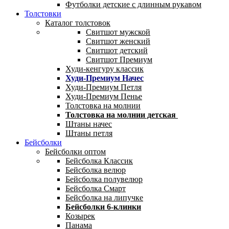
Футболки детские с длинным рукавом
Толстовки
Каталог толстовок
Свитшот мужской
Свитшот женский
Свитшот детский
Свитшот Премиум
Худи-кенгуру классик
Худи-Премиум Начес
Худи-Премиум Петля
Худи-Премиум Пенье
Толстовка на молнии
Толстовка на молнии детская
Штаны начес
Штаны петля
Бейсболки
Бейсболки оптом
Бейсболка Классик
Бейсболка велюр
Бейсболка полувелюр
Бейсболка Смарт
Бейсболка на липучке
Бейсболки 6-клинки
Козырек
Панама