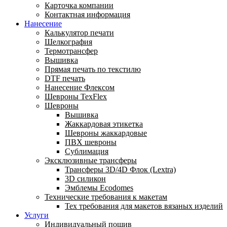
Карточка компании
Контактная информация
Нанесение
Калькулятор печати
Шелкография
Термотрансфер
Вышивка
Прямая печать по текстилю
DTF печать
Нанесение Флексом
Шевроны TexFlex
Шевроны
Вышивка
Жаккардовая этикетка
Шевроны жаккардовые
ПВХ шевроны
Сублимация
Эксклюзивные трансферы
Трансферы 3D/4D Флок (Lextra)
3D силикон
Эмблемы Ecodomes
Технические требования к макетам
Тех требования для макетов вязаных изделий
Услуги
Индивидуальный пошив