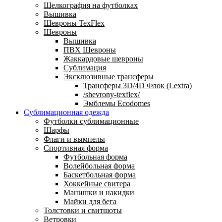
Шелкография на футболках
Вышивка
Шевроны TexFlex
Шевроны
Вышивка
ПВХ Шевроны
Жаккардовые шевроны
Сублимация
Эксклюзивные трансферы
Трансферы 3D/4D Флок (Lextra)
/shevrony-texflex/
Эмблемы Ecodomes
Сублимационная одежда
Футболки сублимационные
Шарфы
Флаги и вымпелы
Спортивная форма
Футбольная форма
Волейбольная форма
Баскетбольная форма
Хоккейные свитера
Манишки и накидки
Майки для бега
Толстовки и свитшоты
Ветровки