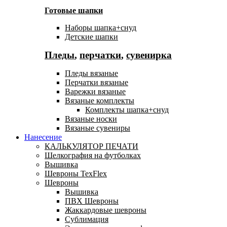
Готовые шапки
Наборы шапка+снуд
Детские шапки
Пледы
,
перчатки
,
сувенирка
Пледы вязаные
Перчатки вязаные
Варежки вязаные
Вязаные комплекты
Комплекты шапка+снуд
Вязаные носки
Вязаные сувениры
Нанесение
КАЛЬКУЛЯТОР ПЕЧАТИ
Шелкография на футболках
Вышивка
Шевроны TexFlex
Шевроны
Вышивка
ПВХ Шевроны
Жаккардовые шевроны
Сублимация