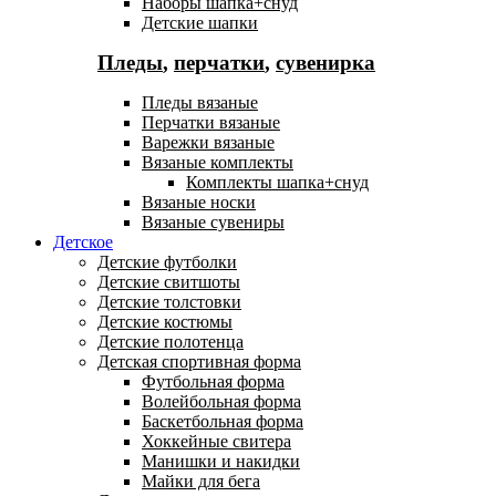
Наборы шапка+снуд
Детские шапки
Пледы
,
перчатки
,
сувенирка
Пледы вязаные
Перчатки вязаные
Варежки вязаные
Вязаные комплекты
Комплекты шапка+снуд
Вязаные носки
Вязаные сувениры
Детское
Детские футболки
Детские свитшоты
Детские толстовки
Детские костюмы
Детские полотенца
Детская спортивная форма
Футбольная форма
Волейбольная форма
Баскетбольная форма
Хоккейные свитера
Манишки и накидки
Майки для бега