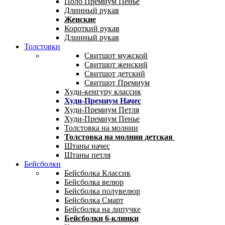
Поло Премиум Пенье
Длинный рукав
Женские
Короткий рукав
Длинный рукав
Толстовки
Свитшот мужской
Свитшот женский
Свитшот детский
Свитшот Премиум
Худи-кенгуру классик
Худи-Премиум Начес
Худи-Премиум Петля
Худи-Премиум Пенье
Толстовка на молнии
Толстовка на молнии детская
Штаны начес
Штаны петля
Бейсболки
Бейсболка Классик
Бейсболка велюр
Бейсболка полувелюр
Бейсболка Смарт
Бейсболка на липучке
Бейсболки 6-клинки