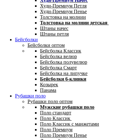
Худи-Премиум Начес
Худи-Премиум Петля
Худи-Премиум Пенье
Толстовка на молнии
Толстовка на молнии детская
Штаны начес
Штаны петля
Бейсболки
Бейсболки оптом
Бейсболка Классик
Бейсболка велюр
Бейсболка полувелюр
Бейсболка Смарт
Бейсболка на липучке
Бейсболки 6-клинки
Козырек
Панама
Рубашки поло
Рубашки поло оптом
Мужские рубашки поло
Поло стандарт
Поло Классик
Поло Классик с манжетами
Поло Премиум
Поло Премиум Пенье