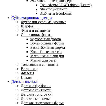
Эксклюзивные трансферы
Трансферы 3D/4D Флок (Lextra)
/shevrony-texflex/
Эмблемы Ecodomes
Сублимационная одежда
Футболки сублимационные
Шарфы
Флаги и вымпелы
Спортивная форма
Футбольная форма
Волейбольная форма
Баскетбольная форма
Хоккейные свитера
Манишки и накидки
Майки для бега
Толстовки и свитшоты
Ветровки
Жилеты
Пледы
Детская одежда
Детские футболки
Детские свитшоты
Детские толстовки
Детские костюмы
Детская спортивная форма