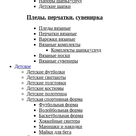
Наборы шапка+снуд
Детские шапки
Пледы
,
перчатки
,
сувенирка
Пледы вязаные
Перчатки вязаные
Варежки вязаные
Вязаные комплекты
Комплекты шапка+снуд
Вязаные носки
Вязаные сувениры
Детское
Детские футболки
Детские свитшоты
Детские толстовки
Детские костюмы
Детские полотенца
Детская спортивная форма
Футбольная форма
Волейбольная форма
Баскетбольная форма
Хоккейные свитера
Манишки и накидки
Майки для бега