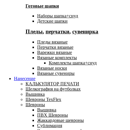
Готовые шапки
Наборы шапка+снуд
Детские шапки
Пледы
,
перчатки
,
сувенирка
Пледы вязаные
Перчатки вязаные
Варежки вязаные
Вязаные комплекты
Комплекты шапка+снуд
Вязаные носки
Вязаные сувениры
Нанесение
КАЛЬКУЛЯТОР ПЕЧАТИ
Шелкография на футболках
Вышивка
Шевроны TexFlex
Шевроны
Вышивка
ПВХ Шевроны
Жаккардовые шевроны
Сублимация