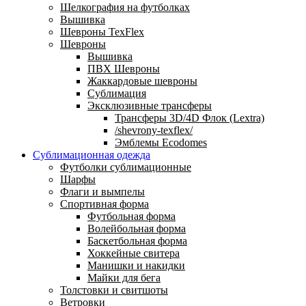
Шелкография на футболках
Вышивка
Шевроны TexFlex
Шевроны
Вышивка
ПВХ Шевроны
Жаккардовые шевроны
Сублимация
Эксклюзивные трансферы
Трансферы 3D/4D Флок (Lextra)
/shevrony-texflex/
Эмблемы Ecodomes
Сублимационная одежда
Футболки сублимационные
Шарфы
Флаги и вымпелы
Спортивная форма
Футбольная форма
Волейбольная форма
Баскетбольная форма
Хоккейные свитера
Манишки и накидки
Майки для бега
Толстовки и свитшоты
Ветровки