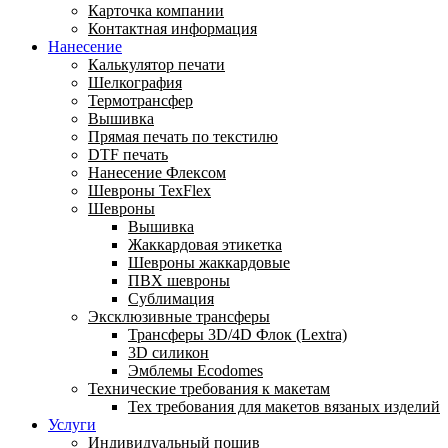
Карточка компании
Контактная информация
Нанесение
Калькулятор печати
Шелкография
Термотрансфер
Вышивка
Прямая печать по текстилю
DTF печать
Нанесение Флексом
Шевроны TexFlex
Шевроны
Вышивка
Жаккардовая этикетка
Шевроны жаккардовые
ПВХ шевроны
Сублимация
Эксклюзивные трансферы
Трансферы 3D/4D Флок (Lextra)
3D силикон
Эмблемы Ecodomes
Технические требования к макетам
Тех требования для макетов вязаных изделий
Услуги
Индивидуальный пошив