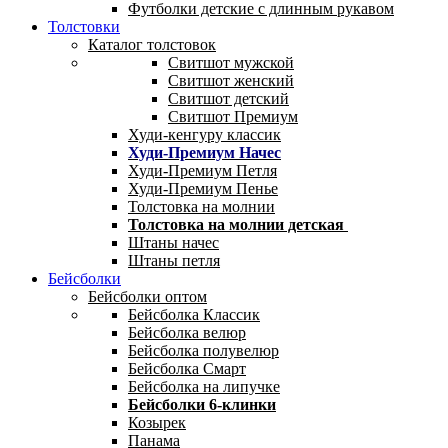
Футболки детские с длинным рукавом
Толстовки
Каталог толстовок
Свитшот мужской
Свитшот женский
Свитшот детский
Свитшот Премиум
Худи-кенгуру классик
Худи-Премиум Начес
Худи-Премиум Петля
Худи-Премиум Пенье
Толстовка на молнии
Толстовка на молнии детская
Штаны начес
Штаны петля
Бейсболки
Бейсболки оптом
Бейсболка Классик
Бейсболка велюр
Бейсболка полувелюр
Бейсболка Смарт
Бейсболка на липучке
Бейсболки 6-клинки
Козырек
Панама