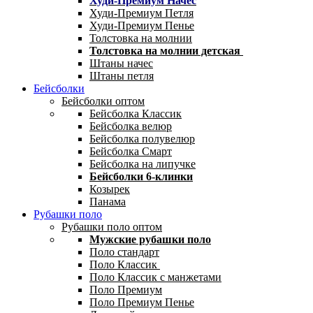
Худи-Премиум Начес
Худи-Премиум Петля
Худи-Премиум Пенье
Толстовка на молнии
Толстовка на молнии детская
Штаны начес
Штаны петля
Бейсболки
Бейсболки оптом
Бейсболка Классик
Бейсболка велюр
Бейсболка полувелюр
Бейсболка Смарт
Бейсболка на липучке
Бейсболки 6-клинки
Козырек
Панама
Рубашки поло
Рубашки поло оптом
Мужские рубашки поло
Поло стандарт
Поло Классик
Поло Классик с манжетами
Поло Премиум
Поло Премиум Пенье