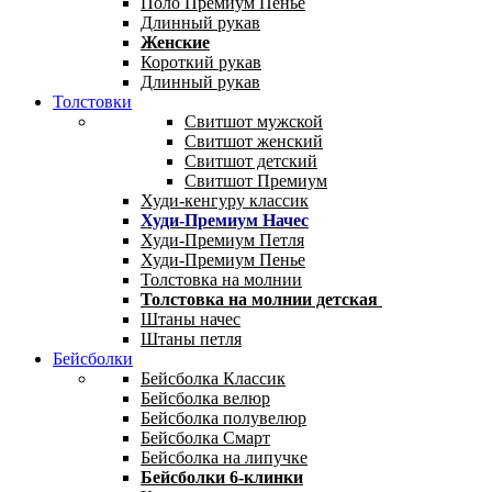
Поло Премиум Пенье
Длинный рукав
Женские
Короткий рукав
Длинный рукав
Толстовки
Свитшот мужской
Свитшот женский
Свитшот детский
Свитшот Премиум
Худи-кенгуру классик
Худи-Премиум Начес
Худи-Премиум Петля
Худи-Премиум Пенье
Толстовка на молнии
Толстовка на молнии детская
Штаны начес
Штаны петля
Бейсболки
Бейсболка Классик
Бейсболка велюр
Бейсболка полувелюр
Бейсболка Смарт
Бейсболка на липучке
Бейсболки 6-клинки