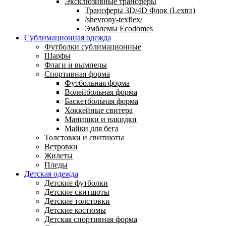
Эксклюзивные трансферы
Трансферы 3D/4D Флок (Lextra)
/shevrony-texflex/
Эмблемы Ecodomes
Сублимационная одежда
Футболки сублимационные
Шарфы
Флаги и вымпелы
Спортивная форма
Футбольная форма
Волейбольная форма
Баскетбольная форма
Хоккейные свитера
Манишки и накидки
Майки для бега
Толстовки и свитшоты
Ветровки
Жилеты
Пледы
Детская одежда
Детские футболки
Детские свитшоты
Детские толстовки
Детские костюмы
Детская спортивная форма