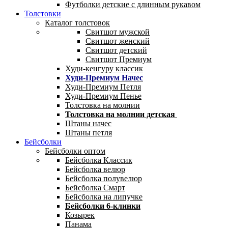
Футболки детские с длинным рукавом
Толстовки
Каталог толстовок
Свитшот мужской
Свитшот женский
Свитшот детский
Свитшот Премиум
Худи-кенгуру классик
Худи-Премиум Начес
Худи-Премиум Петля
Худи-Премиум Пенье
Толстовка на молнии
Толстовка на молнии детская
Штаны начес
Штаны петля
Бейсболки
Бейсболки оптом
Бейсболка Классик
Бейсболка велюр
Бейсболка полувелюр
Бейсболка Смарт
Бейсболка на липучке
Бейсболки 6-клинки
Козырек
Панама