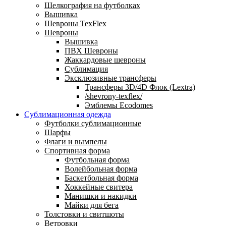
Шелкография на футболках
Вышивка
Шевроны TexFlex
Шевроны
Вышивка
ПВХ Шевроны
Жаккардовые шевроны
Сублимация
Эксклюзивные трансферы
Трансферы 3D/4D Флок (Lextra)
/shevrony-texflex/
Эмблемы Ecodomes
Сублимационная одежда
Футболки сублимационные
Шарфы
Флаги и вымпелы
Спортивная форма
Футбольная форма
Волейбольная форма
Баскетбольная форма
Хоккейные свитера
Манишки и накидки
Майки для бега
Толстовки и свитшоты
Ветровки