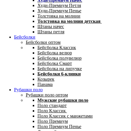
Худи-Премиум Начес
Худи-Премиум Петля
Худи-Премиум Пенье
Толстовка на молнии
Толстовка на молнии детская
Штаны начес
Штаны петля
Бейсболки
Бейсболки оптом
Бейсболка Классик
Бейсболка велюр
Бейсболка полувелюр
Бейсболка Смарт
Бейсболка на липучке
Бейсболки 6-клинки
Козырек
Панама
Рубашки поло
Рубашки поло оптом
Мужские рубашки поло
Поло стандарт
Поло Классик
Поло Классик с манжетами
Поло Премиум
Поло Премиум Пенье