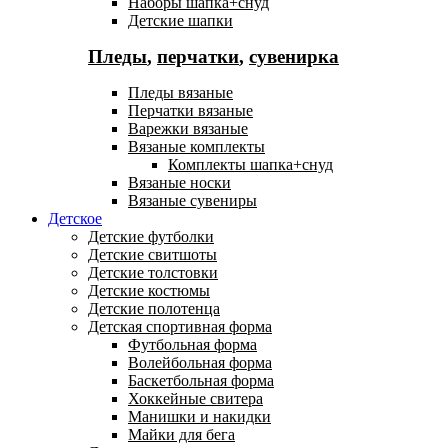
Наборы шапка+снуд
Детские шапки
Пледы
,
перчатки
,
сувенирка
Пледы вязаные
Перчатки вязаные
Варежки вязаные
Вязаные комплекты
Комплекты шапка+снуд
Вязаные носки
Вязаные сувениры
Детское
Детские футболки
Детские свитшоты
Детские толстовки
Детские костюмы
Детские полотенца
Детская спортивная форма
Футбольная форма
Волейбольная форма
Баскетбольная форма
Хоккейные свитера
Манишки и накидки
Майки для бега