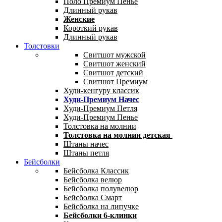
Поло Премиум Пенье
Длинный рукав
Женские
Короткий рукав
Длинный рукав
Толстовки
Свитшот мужской
Свитшот женский
Свитшот детский
Свитшот Премиум
Худи-кенгуру классик
Худи-Премиум Начес
Худи-Премиум Петля
Худи-Премиум Пенье
Толстовка на молнии
Толстовка на молнии детская
Штаны начес
Штаны петля
Бейсболки
Бейсболка Классик
Бейсболка велюр
Бейсболка полувелюр
Бейсболка Смарт
Бейсболка на липучке
Бейсболки 6-клинки