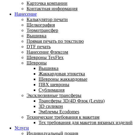
Карточка компании
Контактная информация
Нанесение
Калькулятор печати
Шелкография
Термотрансфер
Вышивка
Прямая печать по текстилю
DTF печать
Нанесение Флексом
Шевроны TexFlex
Шевроны
Вышивка
Жаккардовая этикетка
Шевроны жаккардовые
ПВХ шевроны
Сублимация
Эксклюзивные трансферы
Трансферы 3D/4D Флок (Lextra)
3D силикон
Эмблемы Ecodomes
Технические требования к макетам
Тех требования для макетов вязаных изделий
Услуги
Индивидуальный пошив