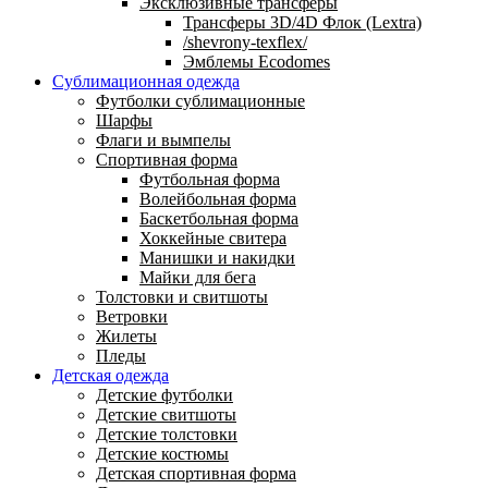
Эксклюзивные трансферы
Трансферы 3D/4D Флок (Lextra)
/shevrony-texflex/
Эмблемы Ecodomes
Сублимационная одежда
Футболки сублимационные
Шарфы
Флаги и вымпелы
Спортивная форма
Футбольная форма
Волейбольная форма
Баскетбольная форма
Хоккейные свитера
Манишки и накидки
Майки для бега
Толстовки и свитшоты
Ветровки
Жилеты
Пледы
Детская одежда
Детские футболки
Детские свитшоты
Детские толстовки
Детские костюмы
Детская спортивная форма