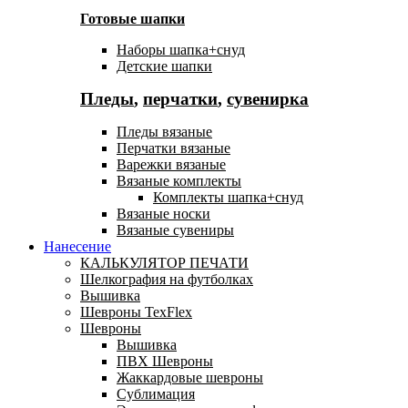
Готовые шапки
Наборы шапка+снуд
Детские шапки
Пледы
,
перчатки
,
сувенирка
Пледы вязаные
Перчатки вязаные
Варежки вязаные
Вязаные комплекты
Комплекты шапка+снуд
Вязаные носки
Вязаные сувениры
Нанесение
КАЛЬКУЛЯТОР ПЕЧАТИ
Шелкография на футболках
Вышивка
Шевроны TexFlex
Шевроны
Вышивка
ПВХ Шевроны
Жаккардовые шевроны
Сублимация