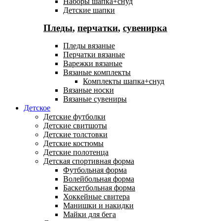
Наборы шапка+снуд
Детские шапки
Пледы
,
перчатки
,
сувенирка
Пледы вязаные
Перчатки вязаные
Варежки вязаные
Вязаные комплекты
Комплекты шапка+снуд
Вязаные носки
Вязаные сувениры
Детское
Детские футболки
Детские свитшоты
Детские толстовки
Детские костюмы
Детские полотенца
Детская спортивная форма
Футбольная форма
Волейбольная форма
Баскетбольная форма
Хоккейные свитера
Манишки и накидки
Майки для бега