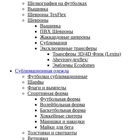
Шелкография на футболках
Вышивка
Шевроны TexFlex
Шевроны
Вышивка
ПВХ Шевроны
Жаккардовые шевроны
Сублимация
Эксклюзивные трансферы
Трансферы 3D/4D Флок (Lextra)
/shevrony-texflex/
Эмблемы Ecodomes
Сублимационная одежда
Футболки сублимационные
Шарфы
Флаги и вымпелы
Спортивная форма
Футбольная форма
Волейбольная форма
Баскетбольная форма
Хоккейные свитера
Манишки и накидки
Майки для бега
Толстовки и свитшоты
Ветровки