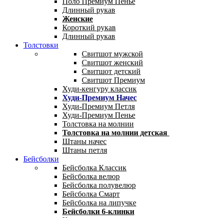
Поло Премиум Пенье
Длинный рукав
Женские
Короткий рукав
Длинный рукав
Толстовки
Свитшот мужской
Свитшот женский
Свитшот детский
Свитшот Премиум
Худи-кенгуру классик
Худи-Премиум Начес
Худи-Премиум Петля
Худи-Премиум Пенье
Толстовка на молнии
Толстовка на молнии детская
Штаны начес
Штаны петля
Бейсболки
Бейсболка Классик
Бейсболка велюр
Бейсболка полувелюр
Бейсболка Смарт
Бейсболка на липучке
Бейсболки 6-клинки