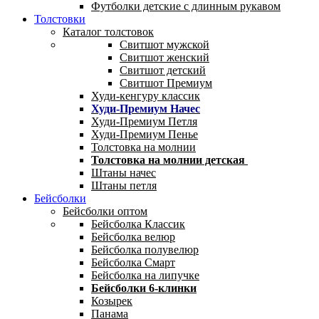
Футболки детские с длинным рукавом
Толстовки
Каталог толстовок
Свитшот мужской
Свитшот женский
Свитшот детский
Свитшот Премиум
Худи-кенгуру классик
Худи-Премиум Начес
Худи-Премиум Петля
Худи-Премиум Пенье
Толстовка на молнии
Толстовка на молнии детская
Штаны начес
Штаны петля
Бейсболки
Бейсболки оптом
Бейсболка Классик
Бейсболка велюр
Бейсболка полувелюр
Бейсболка Смарт
Бейсболка на липучке
Бейсболки 6-клинки
Козырек
Панама