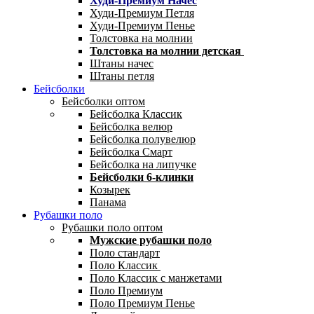
Худи-Премиум Начес
Худи-Премиум Петля
Худи-Премиум Пенье
Толстовка на молнии
Толстовка на молнии детская
Штаны начес
Штаны петля
Бейсболки
Бейсболки оптом
Бейсболка Классик
Бейсболка велюр
Бейсболка полувелюр
Бейсболка Смарт
Бейсболка на липучке
Бейсболки 6-клинки
Козырек
Панама
Рубашки поло
Рубашки поло оптом
Мужские рубашки поло
Поло стандарт
Поло Классик
Поло Классик с манжетами
Поло Премиум
Поло Премиум Пенье