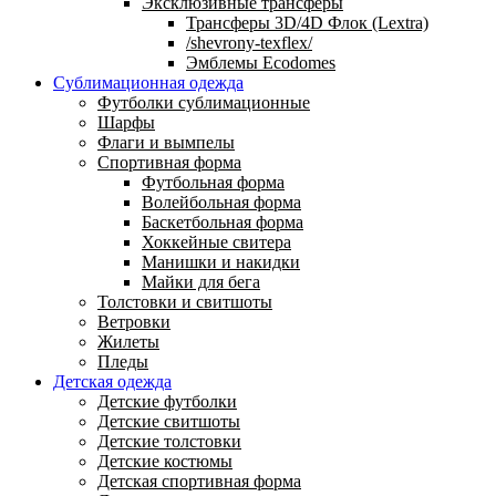
Эксклюзивные трансферы
Трансферы 3D/4D Флок (Lextra)
/shevrony-texflex/
Эмблемы Ecodomes
Сублимационная одежда
Футболки сублимационные
Шарфы
Флаги и вымпелы
Спортивная форма
Футбольная форма
Волейбольная форма
Баскетбольная форма
Хоккейные свитера
Манишки и накидки
Майки для бега
Толстовки и свитшоты
Ветровки
Жилеты
Пледы
Детская одежда
Детские футболки
Детские свитшоты
Детские толстовки
Детские костюмы
Детская спортивная форма