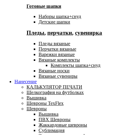
Готовые шапки
Наборы шапка+снуд
Детские шапки
Пледы
,
перчатки
,
сувенирка
Пледы вязаные
Перчатки вязаные
Варежки вязаные
Вязаные комплекты
Комплекты шапка+снуд
Вязаные носки
Вязаные сувениры
Нанесение
КАЛЬКУЛЯТОР ПЕЧАТИ
Шелкография на футболках
Вышивка
Шевроны TexFlex
Шевроны
Вышивка
ПВХ Шевроны
Жаккардовые шевроны
Сублимация