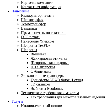
Карточка компании
Контактная информация
Нанесение
Калькулятор печати
Шелкография
Термотрансфер
Вышивка
Прямая печать по текстилю
DTF печать
Нанесение Флексом
Шевроны TexFlex
Шевроны
Вышивка
Жаккардовая этикетка
Шевроны жаккардовые
ПВХ шевроны
Сублимация
Эксклюзивные трансферы
Трансферы 3D/4D Флок (Lextra)
3D силикон
Эмблемы Ecodomes
Технические требования к макетам
Тех требования для макетов вязаных изделий
Услуги
Индивидуальный пошив