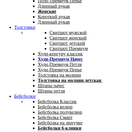
Поло Премиум Пенье
Длинный рукав
Женские
Короткий рукав
Длинный рукав
Толстовки
Свитшот мужской
Свитшот женский
Свитшот детский
Свитшот Премиум
Худи-кенгуру классик
Худи-Премиум Начес
Худи-Премиум Петля
Худи-Премиум Пенье
Толстовка на молнии
Толстовка на молнии детская
Штаны начес
Штаны петля
Бейсболки
Бейсболка Классик
Бейсболка велюр
Бейсболка полувелюр
Бейсболка Смарт
Бейсболка на липучке
Бейсболки 6-клинки