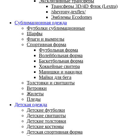
Эксклюзивные трансферы
Трансферы 3D/4D Флок (Lextra)
/shevrony-texflex/
Эмблемы Ecodomes
Сублимационная одежда
Футболки сублимационные
Шарфы
Флаги и вымпелы
Спортивная форма
Футбольная форма
Волейбольная форма
Баскетбольная форма
Хоккейные свитера
Манишки и накидки
Майки для бега
Толстовки и свитшоты
Ветровки
Жилеты
Пледы
Детская одежда
Детские футболки
Детские свитшоты
Детские толстовки
Детские костюмы
Детская спортивная форма