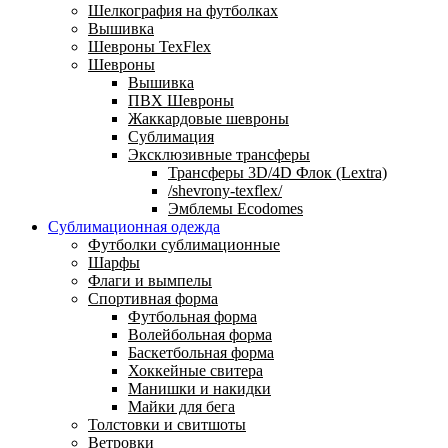
Шелкография на футболках
Вышивка
Шевроны TexFlex
Шевроны
Вышивка
ПВХ Шевроны
Жаккардовые шевроны
Сублимация
Эксклюзивные трансферы
Трансферы 3D/4D Флок (Lextra)
/shevrony-texflex/
Эмблемы Ecodomes
Сублимационная одежда
Футболки сублимационные
Шарфы
Флаги и вымпелы
Спортивная форма
Футбольная форма
Волейбольная форма
Баскетбольная форма
Хоккейные свитера
Манишки и накидки
Майки для бега
Толстовки и свитшоты
Ветровки