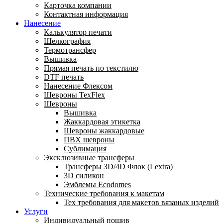
Карточка компании
Контактная информация
Нанесение
Калькулятор печати
Шелкография
Термотрансфер
Вышивка
Прямая печать по текстилю
DTF печать
Нанесение Флексом
Шевроны TexFlex
Шевроны
Вышивка
Жаккардовая этикетка
Шевроны жаккардовые
ПВХ шевроны
Сублимация
Эксклюзивные трансферы
Трансферы 3D/4D Флок (Lextra)
3D силикон
Эмблемы Ecodomes
Технические требования к макетам
Тех требования для макетов вязаных изделий
Услуги
Индивидуальный пошив