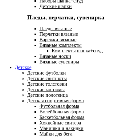
Наборы шапка+снуд
Детские шапки
Пледы
,
перчатки
,
сувенирка
Пледы вязаные
Перчатки вязаные
Варежки вязаные
Вязаные комплекты
Комплекты шапка+снуд
Вязаные носки
Вязаные сувениры
Детское
Детские футболки
Детские свитшоты
Детские толстовки
Детские костюмы
Детские полотенца
Детская спортивная форма
Футбольная форма
Волейбольная форма
Баскетбольная форма
Хоккейные свитера
Манишки и накидки
Майки для бега