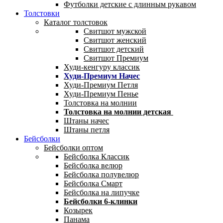
Футболки детские с длинным рукавом
Толстовки
Каталог толстовок
Свитшот мужской
Свитшот женский
Свитшот детский
Свитшот Премиум
Худи-кенгуру классик
Худи-Премиум Начес
Худи-Премиум Петля
Худи-Премиум Пенье
Толстовка на молнии
Толстовка на молнии детская
Штаны начес
Штаны петля
Бейсболки
Бейсболки оптом
Бейсболка Классик
Бейсболка велюр
Бейсболка полувелюр
Бейсболка Смарт
Бейсболка на липучке
Бейсболки 6-клинки
Козырек
Панама