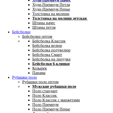
Худи-Премиум Начес
Худи-Премиум Петля
Худи-Премиум Пенье
Толстовка на молнии
Толстовка на молнии детская
Штаны начес
Штаны петля
Бейсболки
Бейсболки оптом
Бейсболка Классик
Бейсболка велюр
Бейсболка полувелюр
Бейсболка Смарт
Бейсболка на липучке
Бейсболки 6-клинки
Козырек
Панама
Рубашки поло
Рубашки поло оптом
Мужские рубашки поло
Поло стандарт
Поло Классик
Поло Классик с манжетами
Поло Премиум
Поло Премиум Пенье