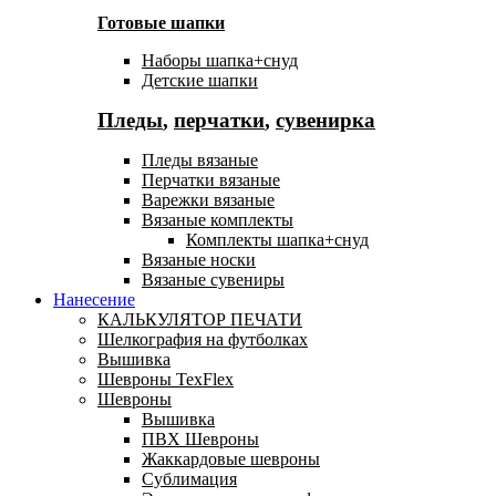
Готовые шапки
Наборы шапка+снуд
Детские шапки
Пледы
,
перчатки
,
сувенирка
Пледы вязаные
Перчатки вязаные
Варежки вязаные
Вязаные комплекты
Комплекты шапка+снуд
Вязаные носки
Вязаные сувениры
Нанесение
КАЛЬКУЛЯТОР ПЕЧАТИ
Шелкография на футболках
Вышивка
Шевроны TexFlex
Шевроны
Вышивка
ПВХ Шевроны
Жаккардовые шевроны
Сублимация