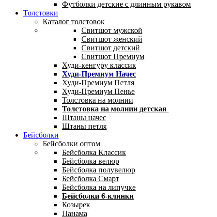
Футболки детские с длинным рукавом
Толстовки
Каталог толстовок
Свитшот мужской
Свитшот женский
Свитшот детский
Свитшот Премиум
Худи-кенгуру классик
Худи-Премиум Начес
Худи-Премиум Петля
Худи-Премиум Пенье
Толстовка на молнии
Толстовка на молнии детская
Штаны начес
Штаны петля
Бейсболки
Бейсболки оптом
Бейсболка Классик
Бейсболка велюр
Бейсболка полувелюр
Бейсболка Смарт
Бейсболка на липучке
Бейсболки 6-клинки
Козырек
Панама