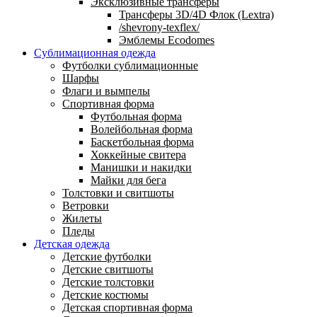
Эксклюзивные трансферы
Трансферы 3D/4D Флок (Lextra)
/shevrony-texflex/
Эмблемы Ecodomes
Сублимационная одежда
Футболки сублимационные
Шарфы
Флаги и вымпелы
Спортивная форма
Футбольная форма
Волейбольная форма
Баскетбольная форма
Хоккейные свитера
Манишки и накидки
Майки для бега
Толстовки и свитшоты
Ветровки
Жилеты
Пледы
Детская одежда
Детские футболки
Детские свитшоты
Детские толстовки
Детские костюмы
Детская спортивная форма