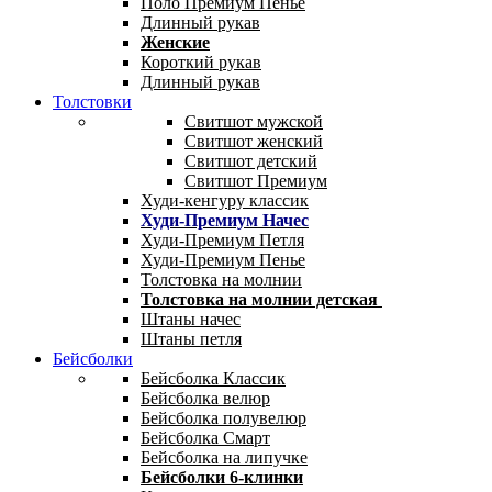
Поло Премиум Пенье
Длинный рукав
Женские
Короткий рукав
Длинный рукав
Толстовки
Свитшот мужской
Свитшот женский
Свитшот детский
Свитшот Премиум
Худи-кенгуру классик
Худи-Премиум Начес
Худи-Премиум Петля
Худи-Премиум Пенье
Толстовка на молнии
Толстовка на молнии детская
Штаны начес
Штаны петля
Бейсболки
Бейсболка Классик
Бейсболка велюр
Бейсболка полувелюр
Бейсболка Смарт
Бейсболка на липучке
Бейсболки 6-клинки