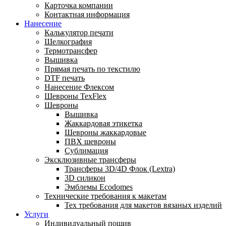
Карточка компании
Контактная информация
Нанесение
Калькулятор печати
Шелкография
Термотрансфер
Вышивка
Прямая печать по текстилю
DTF печать
Нанесение Флексом
Шевроны TexFlex
Шевроны
Вышивка
Жаккардовая этикетка
Шевроны жаккардовые
ПВХ шевроны
Сублимация
Эксклюзивные трансферы
Трансферы 3D/4D Флок (Lextra)
3D силикон
Эмблемы Ecodomes
Технические требования к макетам
Тех требования для макетов вязаных изделий
Услуги
Индивидуальный пошив