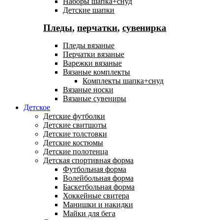
Наборы шапка+снуд
Детские шапки
Пледы
,
перчатки
,
сувенирка
Пледы вязаные
Перчатки вязаные
Варежки вязаные
Вязаные комплекты
Комплекты шапка+снуд
Вязаные носки
Вязаные сувениры
Детское
Детские футболки
Детские свитшоты
Детские толстовки
Детские костюмы
Детские полотенца
Детская спортивная форма
Футбольная форма
Волейбольная форма
Баскетбольная форма
Хоккейные свитера
Манишки и накидки
Майки для бега