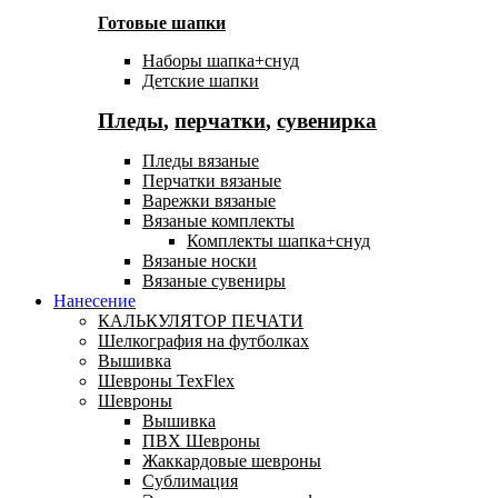
Готовые шапки
Наборы шапка+снуд
Детские шапки
Пледы
,
перчатки
,
сувенирка
Пледы вязаные
Перчатки вязаные
Варежки вязаные
Вязаные комплекты
Комплекты шапка+снуд
Вязаные носки
Вязаные сувениры
Нанесение
КАЛЬКУЛЯТОР ПЕЧАТИ
Шелкография на футболках
Вышивка
Шевроны TexFlex
Шевроны
Вышивка
ПВХ Шевроны
Жаккардовые шевроны
Сублимация