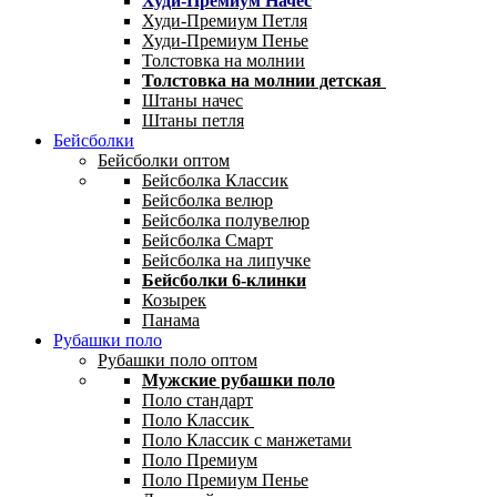
Худи-Премиум Начес
Худи-Премиум Петля
Худи-Премиум Пенье
Толстовка на молнии
Толстовка на молнии детская
Штаны начес
Штаны петля
Бейсболки
Бейсболки оптом
Бейсболка Классик
Бейсболка велюр
Бейсболка полувелюр
Бейсболка Смарт
Бейсболка на липучке
Бейсболки 6-клинки
Козырек
Панама
Рубашки поло
Рубашки поло оптом
Мужские рубашки поло
Поло стандарт
Поло Классик
Поло Классик с манжетами
Поло Премиум
Поло Премиум Пенье