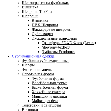
Шелкография на футболках
Вышивка
Шевроны TexFlex
Шевроны
Вышивка
ПВХ Шевроны
Жаккардовые шевроны
Сублимация
Эксклюзивные трансферы
Трансферы 3D/4D Флок (Lextra)
/shevrony-texflex/
Эмблемы Ecodomes
Сублимационная одежда
Футболки сублимационные
Шарфы
Флаги и вымпелы
Спортивная форма
Футбольная форма
Волейбольная форма
Баскетбольная форма
Хоккейные свитера
Манишки и накидки
Майки для бега
Толстовки и свитшоты
Ветровки