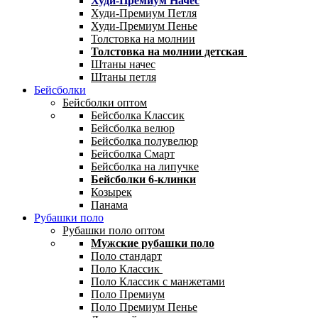
Худи-Премиум Начес
Худи-Премиум Петля
Худи-Премиум Пенье
Толстовка на молнии
Толстовка на молнии детская
Штаны начес
Штаны петля
Бейсболки
Бейсболки оптом
Бейсболка Классик
Бейсболка велюр
Бейсболка полувелюр
Бейсболка Смарт
Бейсболка на липучке
Бейсболки 6-клинки
Козырек
Панама
Рубашки поло
Рубашки поло оптом
Мужские рубашки поло
Поло стандарт
Поло Классик
Поло Классик с манжетами
Поло Премиум
Поло Премиум Пенье