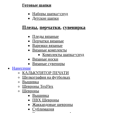
Готовые шапки
Наборы шапка+снуд
Детские шапки
Пледы
,
перчатки
,
сувенирка
Пледы вязаные
Перчатки вязаные
Варежки вязаные
Вязаные комплекты
Комплекты шапка+снуд
Вязаные носки
Вязаные сувениры
Нанесение
КАЛЬКУЛЯТОР ПЕЧАТИ
Шелкография на футболках
Вышивка
Шевроны TexFlex
Шевроны
Вышивка
ПВХ Шевроны
Жаккардовые шевроны
Сублимация