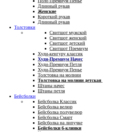
Поло Премиум Пенье
Длинный рукав
Женские
Короткий рукав
Длинный рукав
Толстовки
Свитшот мужской
Свитшот женский
Свитшот детский
Свитшот Премиум
Худи-кенгуру классик
Худи-Премиум Начес
Худи-Премиум Петля
Худи-Премиум Пенье
Толстовка на молнии
Толстовка на молнии детская
Штаны начес
Штаны петля
Бейсболки
Бейсболка Классик
Бейсболка велюр
Бейсболка полувелюр
Бейсболка Смарт
Бейсболка на липучке
Бейсболки 6-клинки