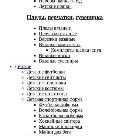
Наборы шапка+снуд
Детские шапки
Пледы
,
перчатки
,
сувенирка
Пледы вязаные
Перчатки вязаные
Варежки вязаные
Вязаные комплекты
Комплекты шапка+снуд
Вязаные носки
Вязаные сувениры
Детское
Детские футболки
Детские свитшоты
Детские толстовки
Детские костюмы
Детские полотенца
Детская спортивная форма
Футбольная форма
Волейбольная форма
Баскетбольная форма
Хоккейные свитера
Манишки и накидки
Майки для бега