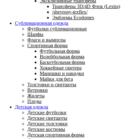
Эксклюзивные трансферы
Трансферы 3D/4D Флок (Lextra)
/shevrony-texflex/
Эмблемы Ecodomes
Сублимационная одежда
Футболки сублимационные
Шарфы
Флаги и вымпелы
Спортивная форма
Футбольная форма
Волейбольная форма
Баскетбольная форма
Хоккейные свитера
Манишки и накидки
Майки для бега
Толстовки и свитшоты
Ветровки
Жилеты
Пледы
Детская одежда
Детские футболки
Детские свитшоты
Детские толстовки
Детские костюмы
Детская спортивная форма