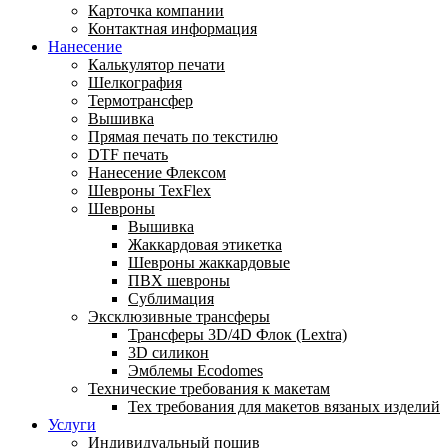
Карточка компании
Контактная информация
Нанесение
Калькулятор печати
Шелкография
Термотрансфер
Вышивка
Прямая печать по текстилю
DTF печать
Нанесение Флексом
Шевроны TexFlex
Шевроны
Вышивка
Жаккардовая этикетка
Шевроны жаккардовые
ПВХ шевроны
Сублимация
Эксклюзивные трансферы
Трансферы 3D/4D Флок (Lextra)
3D силикон
Эмблемы Ecodomes
Технические требования к макетам
Тех требования для макетов вязаных изделий
Услуги
Индивидуальный пошив