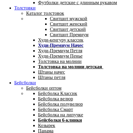
Футболки детские с длинным рукавом
Толстовки
Каталог толстовок
Свитшот мужской
Свитшот женский
Свитшот детский
Свитшот Премиум
Худи-кенгуру классик
Худи-Премиум Начес
Худи-Премиум Петля
Худи-Премиум Пенье
Толстовка на молнии
Толстовка на молнии детская
Штаны начес
Штаны петля
Бейсболки
Бейсболки оптом
Бейсболка Классик
Бейсболка велюр
Бейсболка полувелюр
Бейсболка Смарт
Бейсболка на липучке
Бейсболки 6-клинки
Козырек
Панама