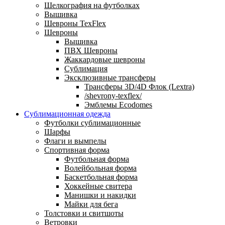
Шелкография на футболках
Вышивка
Шевроны TexFlex
Шевроны
Вышивка
ПВХ Шевроны
Жаккардовые шевроны
Сублимация
Эксклюзивные трансферы
Трансферы 3D/4D Флок (Lextra)
/shevrony-texflex/
Эмблемы Ecodomes
Сублимационная одежда
Футболки сублимационные
Шарфы
Флаги и вымпелы
Спортивная форма
Футбольная форма
Волейбольная форма
Баскетбольная форма
Хоккейные свитера
Манишки и накидки
Майки для бега
Толстовки и свитшоты
Ветровки