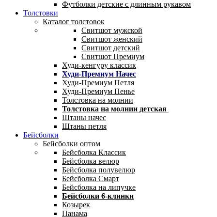
Футболки детские с длинным рукавом
Толстовки
Каталог толстовок
Свитшот мужской
Свитшот женский
Свитшот детский
Свитшот Премиум
Худи-кенгуру классик
Худи-Премиум Начес
Худи-Премиум Петля
Худи-Премиум Пенье
Толстовка на молнии
Толстовка на молнии детская
Штаны начес
Штаны петля
Бейсболки
Бейсболки оптом
Бейсболка Классик
Бейсболка велюр
Бейсболка полувелюр
Бейсболка Смарт
Бейсболка на липучке
Бейсболки 6-клинки
Козырек
Панама