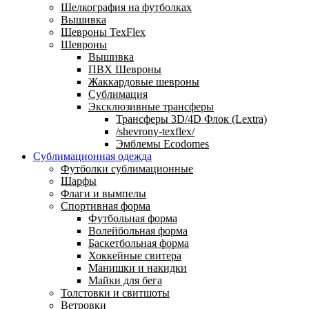
Шелкография на футболках
Вышивка
Шевроны TexFlex
Шевроны
Вышивка
ПВХ Шевроны
Жаккардовые шевроны
Сублимация
Эксклюзивные трансферы
Трансферы 3D/4D Флок (Lextra)
/shevrony-texflex/
Эмблемы Ecodomes
Сублимационная одежда
Футболки сублимационные
Шарфы
Флаги и вымпелы
Спортивная форма
Футбольная форма
Волейбольная форма
Баскетбольная форма
Хоккейные свитера
Манишки и накидки
Майки для бега
Толстовки и свитшоты
Ветровки