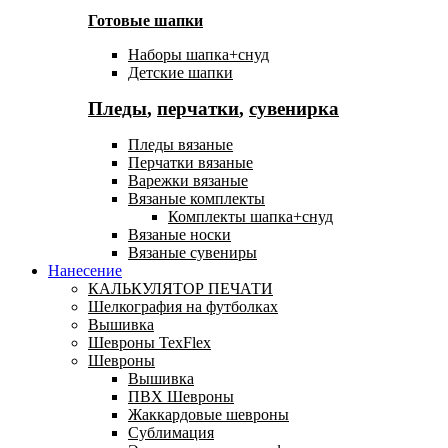
Готовые шапки
Наборы шапка+снуд
Детские шапки
Пледы
,
перчатки
,
сувенирка
Пледы вязаные
Перчатки вязаные
Варежки вязаные
Вязаные комплекты
Комплекты шапка+снуд
Вязаные носки
Вязаные сувениры
Нанесение
КАЛЬКУЛЯТОР ПЕЧАТИ
Шелкография на футболках
Вышивка
Шевроны TexFlex
Шевроны
Вышивка
ПВХ Шевроны
Жаккардовые шевроны
Сублимация