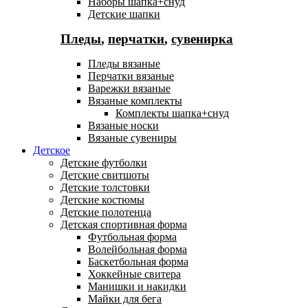
Наборы шапка+снуд
Детские шапки
Пледы
,
перчатки
,
сувенирка
Пледы вязаные
Перчатки вязаные
Варежки вязаные
Вязаные комплекты
Комплекты шапка+снуд
Вязаные носки
Вязаные сувениры
Детское
Детские футболки
Детские свитшоты
Детские толстовки
Детские костюмы
Детские полотенца
Детская спортивная форма
Футбольная форма
Волейбольная форма
Баскетбольная форма
Хоккейные свитера
Манишки и накидки
Майки для бега