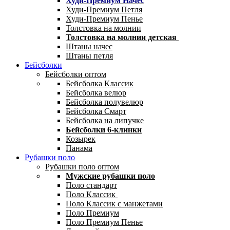
Худи-Премиум Начес
Худи-Премиум Петля
Худи-Премиум Пенье
Толстовка на молнии
Толстовка на молнии детская
Штаны начес
Штаны петля
Бейсболки
Бейсболки оптом
Бейсболка Классик
Бейсболка велюр
Бейсболка полувелюр
Бейсболка Смарт
Бейсболка на липучке
Бейсболки 6-клинки
Козырек
Панама
Рубашки поло
Рубашки поло оптом
Мужские рубашки поло
Поло стандарт
Поло Классик
Поло Классик с манжетами
Поло Премиум
Поло Премиум Пенье