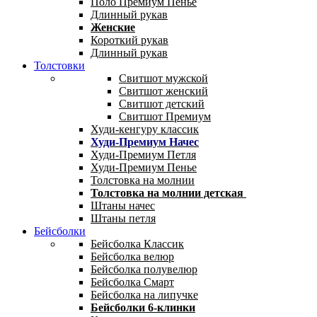
Поло Премиум Пенье
Длинный рукав
Женские
Короткий рукав
Длинный рукав
Толстовки
Свитшот мужской
Свитшот женский
Свитшот детский
Свитшот Премиум
Худи-кенгуру классик
Худи-Премиум Начес
Худи-Премиум Петля
Худи-Премиум Пенье
Толстовка на молнии
Толстовка на молнии детская
Штаны начес
Штаны петля
Бейсболки
Бейсболка Классик
Бейсболка велюр
Бейсболка полувелюр
Бейсболка Смарт
Бейсболка на липучке
Бейсболки 6-клинки