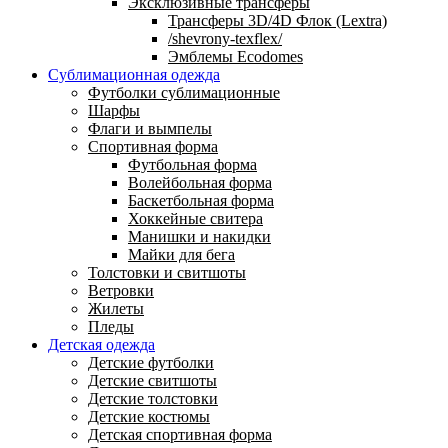
Эксклюзивные трансферы
Трансферы 3D/4D Флок (Lextra)
/shevrony-texflex/
Эмблемы Ecodomes
Сублимационная одежда
Футболки сублимационные
Шарфы
Флаги и вымпелы
Спортивная форма
Футбольная форма
Волейбольная форма
Баскетбольная форма
Хоккейные свитера
Манишки и накидки
Майки для бега
Толстовки и свитшоты
Ветровки
Жилеты
Пледы
Детская одежда
Детские футболки
Детские свитшоты
Детские толстовки
Детские костюмы
Детская спортивная форма