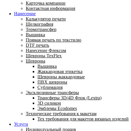
Карточка компании
Контактная информация
Нанесение
Калькулятор печати
Шелкография
Термотрансфер
Вышивка
Прямая печать по текстилю
DTF печать
Нанесение Флексом
Шевроны TexFlex
Шевроны
Вышивка
Жаккардовая этикетка
Шевроны жаккардовые
ПВХ шевроны
Сублимация
Эксклюзивные трансферы
Трансферы 3D/4D Флок (Lextra)
3D силикон
Эмблемы Ecodomes
Технические требования к макетам
Тех требования для макетов вязаных изделий
Услуги
Индивидуальный пошив