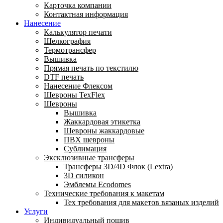
Карточка компании
Контактная информация
Нанесение
Калькулятор печати
Шелкография
Термотрансфер
Вышивка
Прямая печать по текстилю
DTF печать
Нанесение Флексом
Шевроны TexFlex
Шевроны
Вышивка
Жаккардовая этикетка
Шевроны жаккардовые
ПВХ шевроны
Сублимация
Эксклюзивные трансферы
Трансферы 3D/4D Флок (Lextra)
3D силикон
Эмблемы Ecodomes
Технические требования к макетам
Тех требования для макетов вязаных изделий
Услуги
Индивидуальный пошив