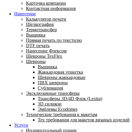
Карточка компании
Контактная информация
Нанесение
Калькулятор печати
Шелкография
Термотрансфер
Вышивка
Прямая печать по текстилю
DTF печать
Нанесение Флексом
Шевроны TexFlex
Шевроны
Вышивка
Жаккардовая этикетка
Шевроны жаккардовые
ПВХ шевроны
Сублимация
Эксклюзивные трансферы
Трансферы 3D/4D Флок (Lextra)
3D силикон
Эмблемы Ecodomes
Технические требования к макетам
Тех требования для макетов вязаных изделий
Услуги
Индивидуальный пошив