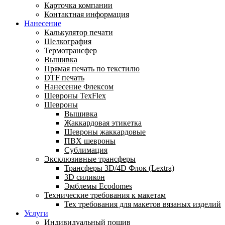
Карточка компании
Контактная информация
Нанесение
Калькулятор печати
Шелкография
Термотрансфер
Вышивка
Прямая печать по текстилю
DTF печать
Нанесение Флексом
Шевроны TexFlex
Шевроны
Вышивка
Жаккардовая этикетка
Шевроны жаккардовые
ПВХ шевроны
Сублимация
Эксклюзивные трансферы
Трансферы 3D/4D Флок (Lextra)
3D силикон
Эмблемы Ecodomes
Технические требования к макетам
Тех требования для макетов вязаных изделий
Услуги
Индивидуальный пошив