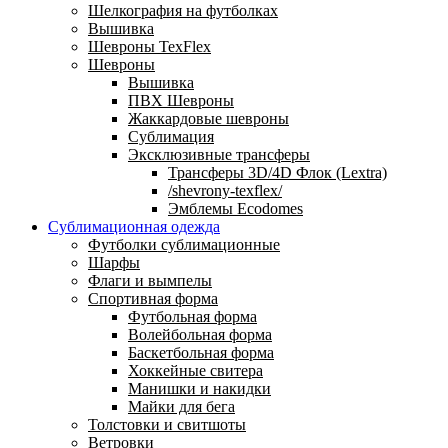
Шелкография на футболках
Вышивка
Шевроны TexFlex
Шевроны
Вышивка
ПВХ Шевроны
Жаккардовые шевроны
Сублимация
Эксклюзивные трансферы
Трансферы 3D/4D Флок (Lextra)
/shevrony-texflex/
Эмблемы Ecodomes
Сублимационная одежда
Футболки сублимационные
Шарфы
Флаги и вымпелы
Спортивная форма
Футбольная форма
Волейбольная форма
Баскетбольная форма
Хоккейные свитера
Манишки и накидки
Майки для бега
Толстовки и свитшоты
Ветровки