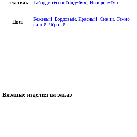
текстиль
Габардин+спанбонд+бязь
,
Неопрен+бязь
Бежевый
,
Бордовый
,
Красный
,
Синий
,
Темно-
Цвет
синий
,
Чёрный
Вязаные изделия на заказ