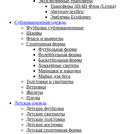
Эксклюзивные трансферы
Трансферы 3D/4D Флок (Lextra)
/shevrony-texflex/
Эмблемы Ecodomes
Сублимационная одежда
Футболки сублимационные
Шарфы
Флаги и вымпелы
Спортивная форма
Футбольная форма
Волейбольная форма
Баскетбольная форма
Хоккейные свитера
Манишки и накидки
Майки для бега
Толстовки и свитшоты
Ветровки
Жилеты
Пледы
Детская одежда
Детские футболки
Детские свитшоты
Детские толстовки
Детские костюмы
Детская спортивная форма