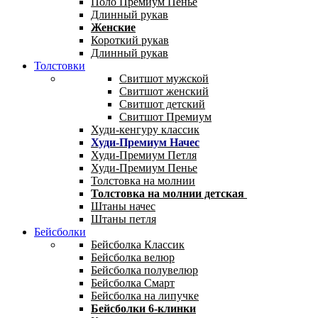
Поло Премиум Пенье
Длинный рукав
Женские
Короткий рукав
Длинный рукав
Толстовки
Свитшот мужской
Свитшот женский
Свитшот детский
Свитшот Премиум
Худи-кенгуру классик
Худи-Премиум Начес
Худи-Премиум Петля
Худи-Премиум Пенье
Толстовка на молнии
Толстовка на молнии детская
Штаны начес
Штаны петля
Бейсболки
Бейсболка Классик
Бейсболка велюр
Бейсболка полувелюр
Бейсболка Смарт
Бейсболка на липучке
Бейсболки 6-клинки