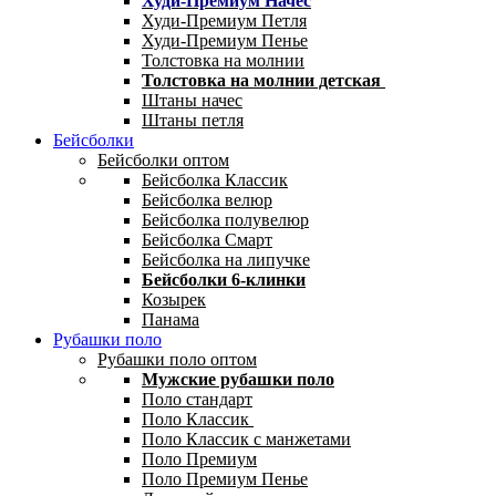
Худи-Премиум Начес
Худи-Премиум Петля
Худи-Премиум Пенье
Толстовка на молнии
Толстовка на молнии детская
Штаны начес
Штаны петля
Бейсболки
Бейсболки оптом
Бейсболка Классик
Бейсболка велюр
Бейсболка полувелюр
Бейсболка Смарт
Бейсболка на липучке
Бейсболки 6-клинки
Козырек
Панама
Рубашки поло
Рубашки поло оптом
Мужские рубашки поло
Поло стандарт
Поло Классик
Поло Классик с манжетами
Поло Премиум
Поло Премиум Пенье