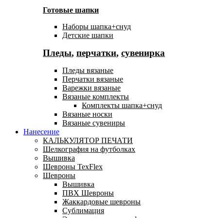
Готовые шапки
Наборы шапка+снуд
Детские шапки
Пледы
,
перчатки
,
сувенирка
Пледы вязаные
Перчатки вязаные
Варежки вязаные
Вязаные комплекты
Комплекты шапка+снуд
Вязаные носки
Вязаные сувениры
Нанесение
КАЛЬКУЛЯТОР ПЕЧАТИ
Шелкография на футболках
Вышивка
Шевроны TexFlex
Шевроны
Вышивка
ПВХ Шевроны
Жаккардовые шевроны
Сублимация