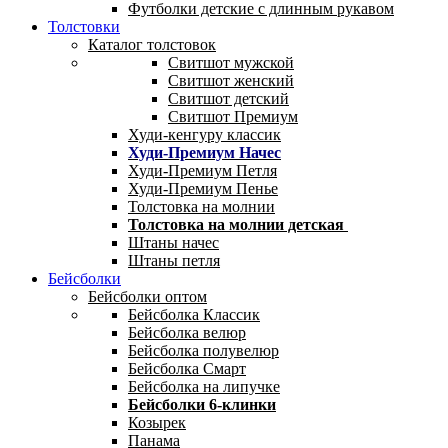
Футболки детские с длинным рукавом
Толстовки
Каталог толстовок
Свитшот мужской
Свитшот женский
Свитшот детский
Свитшот Премиум
Худи-кенгуру классик
Худи-Премиум Начес
Худи-Премиум Петля
Худи-Премиум Пенье
Толстовка на молнии
Толстовка на молнии детская
Штаны начес
Штаны петля
Бейсболки
Бейсболки оптом
Бейсболка Классик
Бейсболка велюр
Бейсболка полувелюр
Бейсболка Смарт
Бейсболка на липучке
Бейсболки 6-клинки
Козырек
Панама