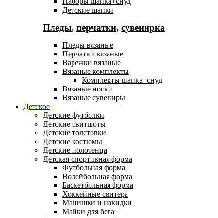
Наборы шапка+снуд
Детские шапки
Пледы
,
перчатки
,
сувенирка
Пледы вязаные
Перчатки вязаные
Варежки вязаные
Вязаные комплекты
Комплекты шапка+снуд
Вязаные носки
Вязаные сувениры
Детское
Детские футболки
Детские свитшоты
Детские толстовки
Детские костюмы
Детские полотенца
Детская спортивная форма
Футбольная форма
Волейбольная форма
Баскетбольная форма
Хоккейные свитера
Манишки и накидки
Майки для бега