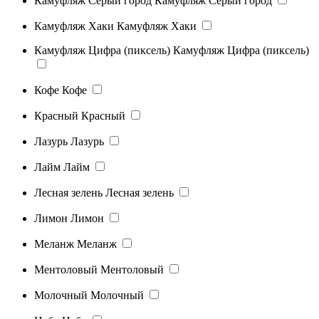
Камуфляж Серый город
Камуфляж Серый город
Камуфляж Хаки
Камуфляж Хаки
Камуфляж Цифра (пиксель)
Камуфляж Цифра (пиксель)
Кофе
Кофе
Красный
Красный
Лазурь
Лазурь
Лайм
Лайм
Лесная зелень
Лесная зелень
Лимон
Лимон
Меланж
Меланж
Ментоловый
Ментоловый
Молочный
Молочный