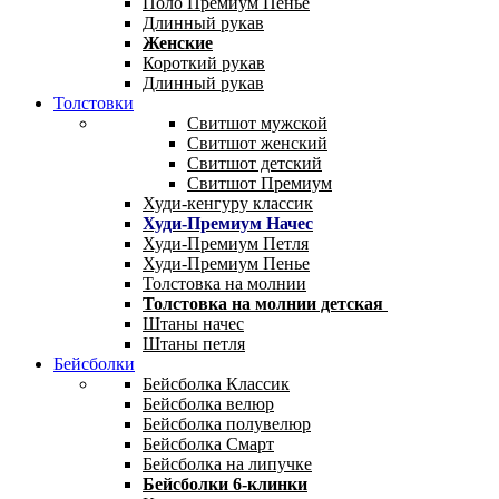
Поло Премиум Пенье
Длинный рукав
Женские
Короткий рукав
Длинный рукав
Толстовки
Свитшот мужской
Свитшот женский
Свитшот детский
Свитшот Премиум
Худи-кенгуру классик
Худи-Премиум Начес
Худи-Премиум Петля
Худи-Премиум Пенье
Толстовка на молнии
Толстовка на молнии детская
Штаны начес
Штаны петля
Бейсболки
Бейсболка Классик
Бейсболка велюр
Бейсболка полувелюр
Бейсболка Смарт
Бейсболка на липучке
Бейсболки 6-клинки