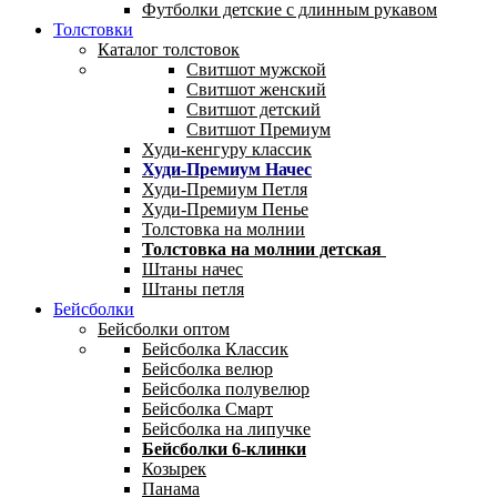
Футболки детские с длинным рукавом
Толстовки
Каталог толстовок
Свитшот мужской
Свитшот женский
Свитшот детский
Свитшот Премиум
Худи-кенгуру классик
Худи-Премиум Начес
Худи-Премиум Петля
Худи-Премиум Пенье
Толстовка на молнии
Толстовка на молнии детская
Штаны начес
Штаны петля
Бейсболки
Бейсболки оптом
Бейсболка Классик
Бейсболка велюр
Бейсболка полувелюр
Бейсболка Смарт
Бейсболка на липучке
Бейсболки 6-клинки
Козырек
Панама