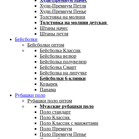
Худи-Премиум Начес
Худи-Премиум Петля
Худи-Премиум Пенье
Толстовка на молнии
Толстовка на молнии детская
Штаны начес
Штаны петля
Бейсболки
Бейсболки оптом
Бейсболка Классик
Бейсболка велюр
Бейсболка полувелюр
Бейсболка Смарт
Бейсболка на липучке
Бейсболки 6-клинки
Козырек
Панама
Рубашки поло
Рубашки поло оптом
Мужские рубашки поло
Поло стандарт
Поло Классик
Поло Классик с манжетами
Поло Премиум
Поло Премиум Пенье