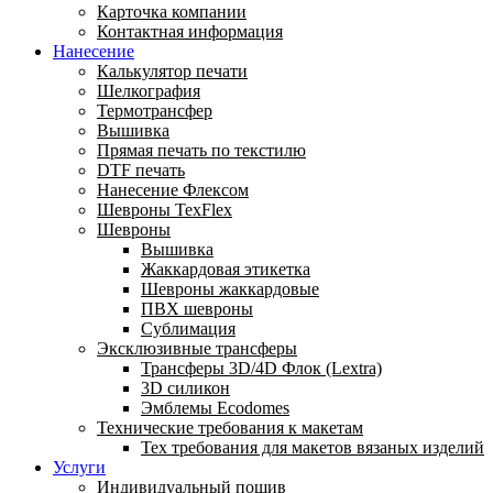
Карточка компании
Контактная информация
Нанесение
Калькулятор печати
Шелкография
Термотрансфер
Вышивка
Прямая печать по текстилю
DTF печать
Нанесение Флексом
Шевроны TexFlex
Шевроны
Вышивка
Жаккардовая этикетка
Шевроны жаккардовые
ПВХ шевроны
Сублимация
Эксклюзивные трансферы
Трансферы 3D/4D Флок (Lextra)
3D силикон
Эмблемы Ecodomes
Технические требования к макетам
Тех требования для макетов вязаных изделий
Услуги
Индивидуальный пошив