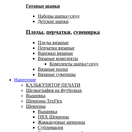
Готовые шапки
Наборы шапка+снуд
Детские шапки
Пледы
,
перчатки
,
сувенирка
Пледы вязаные
Перчатки вязаные
Варежки вязаные
Вязаные комплекты
Комплекты шапка+снуд
Вязаные носки
Вязаные сувениры
Нанесение
КАЛЬКУЛЯТОР ПЕЧАТИ
Шелкография на футболках
Вышивка
Шевроны TexFlex
Шевроны
Вышивка
ПВХ Шевроны
Жаккардовые шевроны
Сублимация