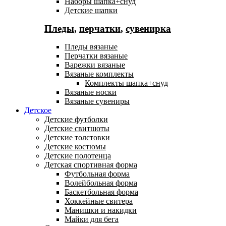
Наборы шапка+снуд
Детские шапки
Пледы
,
перчатки
,
сувенирка
Пледы вязаные
Перчатки вязаные
Варежки вязаные
Вязаные комплекты
Комплекты шапка+снуд
Вязаные носки
Вязаные сувениры
Детское
Детские футболки
Детские свитшоты
Детские толстовки
Детские костюмы
Детские полотенца
Детская спортивная форма
Футбольная форма
Волейбольная форма
Баскетбольная форма
Хоккейные свитера
Манишки и накидки
Майки для бега