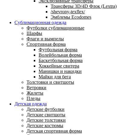
Эксклюзивные трансферы
Трансферы 3D/4D Флок (Lextra)
/shevrony-texflex/
Эмблемы Ecodomes
Сублимационная одежда
Футболки сублимационные
Шарфы
Флаги и вымпелы
Спортивная форма
Футбольная форма
Волейбольная форма
Баскетбольная форма
Хоккейные свитера
Манишки и накидки
Майки для бега
Толстовки и свитшоты
Ветровки
Жилеты
Пледы
Детская одежда
Детские футболки
Детские свитшоты
Детские толстовки
Детские костюмы
Детская спортивная форма