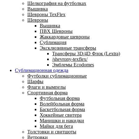
Шелкография на футболках
Вышивка
Шевроны TexFlex
Шевроны
Вышивка
ПВХ Шевроны
Жаккардовые шевроны
Сублимация
Эксклюзивные трансферы
Трансферы 3D/4D Флок (Lextra)
/shevrony-texflex/
Эмблемы Ecodomes
Сублимационная одежда
Футболки сублимационные
Шарфы
Флаги и вымпелы
Спортивная форма
Футбольная форма
Волейбольная форма
Баскетбольная форма
Хоккейные свитера
Манишки и накидки
Майки для бега
Толстовки и свитшоты
Ветровки