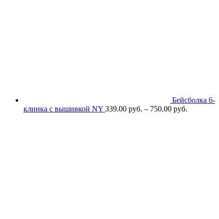
Бейсболка 6-
клинка с вышивкой NY
339.00
р
уб.
–
750.00
р
уб.