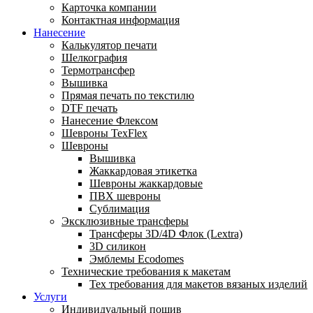
Карточка компании
Контактная информация
Нанесение
Калькулятор печати
Шелкография
Термотрансфер
Вышивка
Прямая печать по текстилю
DTF печать
Нанесение Флексом
Шевроны TexFlex
Шевроны
Вышивка
Жаккардовая этикетка
Шевроны жаккардовые
ПВХ шевроны
Сублимация
Эксклюзивные трансферы
Трансферы 3D/4D Флок (Lextra)
3D силикон
Эмблемы Ecodomes
Технические требования к макетам
Тех требования для макетов вязаных изделий
Услуги
Индивидуальный пошив